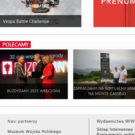
Vespa Battle Challenge
POLECAMY
ZAPRASZAMY NA WIRTUALNY SPA
BUZDYGANY 2025 WRĘCZONE
NA MONTE CASSINO
Nasi partnerzy
Wydawnictwa WIW
Sklep Internetow
Muzeum Wojska Polskiego
Prenumerata redak