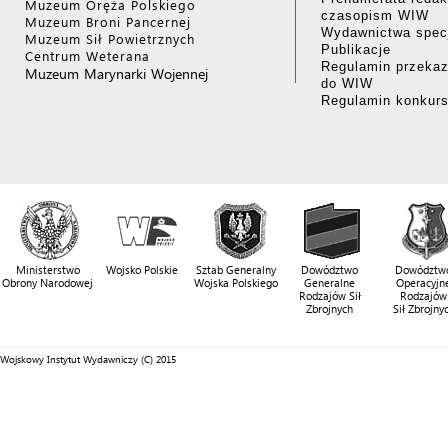
Muzeum Oręża Polskiego
czasopism WIW
Muzeum Broni Pancernej
Wydawnictwa specj
Muzeum Sił Powietrznych
Publikacje
Centrum Weterana
Regulamin przekaz
Muzeum Marynarki Wojennej
do WIW
Regulamin konkur
Ministerstwo
Wojsko Polskie
Sztab Generalny
Dowództwo
Dowództw
Obrony Narodowej
Wojska Polskiego
Generalne
Operacyjn
Rodzajów Sił
Rodzajów
Zbrojnych
Sił Zbrojny
Wojskowy Instytut Wydawniczy (C) 2015