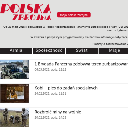
moja polska zbrojna
Od 25 maja 2018 r. obowiązuje w Polsce Rozporządzenie Parlamentu Europejskiego i Rady (UE) 20
Armia
Poligon
Sprzęt
Misje
Polityka
Prawo
Świat
Sp
oraz uchylenia 
W związku z powyższym przygotowaliśmy dla Państwa informacje dotyczące 
Prosimy o zaakceptowanie 
Armia
Społeczność
Świat
Misje
1 Brygada Pancerna zdobywa teren zurbanizowa
06.03.2025, godz. 12:12
Kobi – pies do zadań specjalnych
24.02.2025, godz. 11:31
Rozbroić miny na wojnie
20.02.2025, godz. 14:28