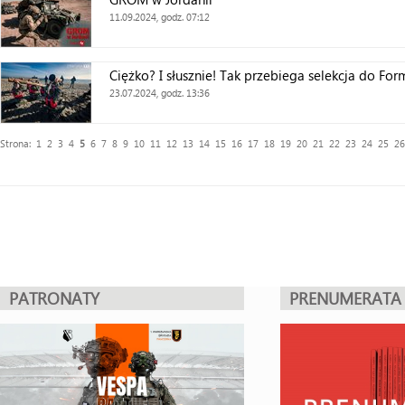
11.09.2024, godz. 07:12
Ciężko? I słusznie! Tak przebiega selekcja do Fo
23.07.2024, godz. 13:36
Strona:
1
2
3
4
5
6
7
8
9
10
11
12
13
14
15
16
17
18
19
20
21
22
23
24
25
26
PATRONATY
PRENUMERATA