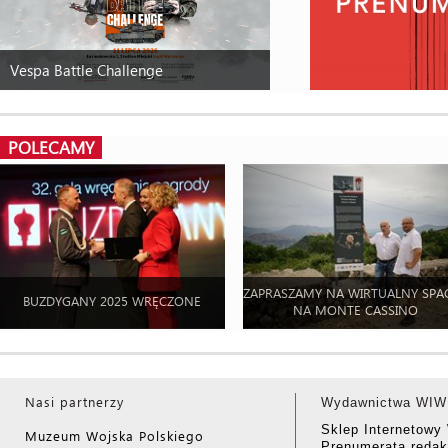
Vespa Battle Challenge
POLECAMY
ZAPRASZAMY NA WIRTUALNY SPA
BUZDYGANY 2025 WRĘCZONE
NA MONTE CASSINO
Nasi partnerzy
Wydawnictwa WIW
Sklep Internetow
Muzeum Wojska Polskiego
Prenumerata redak