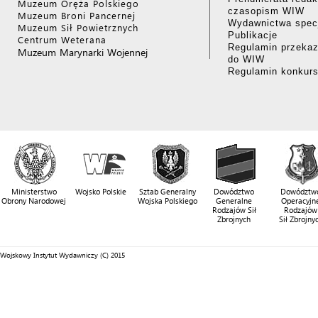
Muzeum Oręża Polskiego
czasopism WIW
Muzeum Broni Pancernej
Wydawnictwa specj
Muzeum Sił Powietrznych
Publikacje
Centrum Weterana
Regulamin przekaz
Muzeum Marynarki Wojennej
do WIW
Regulamin konkur
Ministerstwo
Wojsko Polskie
Sztab Generalny
Dowództwo
Dowództw
Obrony Narodowej
Wojska Polskiego
Generalne
Operacyjn
Rodzajów Sił
Rodzajów
Zbrojnych
Sił Zbrojny
Wojskowy Instytut Wydawniczy (C) 2015