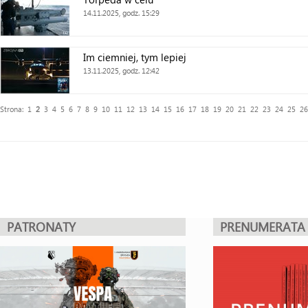
14.11.2025, godz. 15:29
Im ciemniej, tym lepiej
13.11.2025, godz. 12:42
Strona:
1
2
3
4
5
6
7
8
9
10
11
12
13
14
15
16
17
18
19
20
21
22
23
24
25
26
PATRONATY
PRENUMERATA