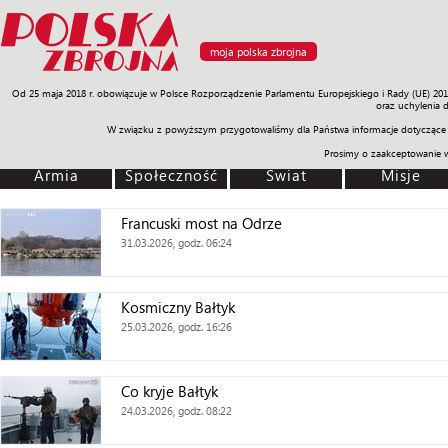
moja polska zbrojna
Od 25 maja 2018 r. obowiązuje w Polsce Rozporządzenie Parlamentu Europejskiego i Rady (UE) 20
Armia
Poligon
Sprzęt
Misje
Polityka
Prawo
Świat
Sp
oraz uchylenia 
W związku z powyższym przygotowaliśmy dla Państwa informacje dotyczące 
Prosimy o zaakceptowanie 
Armia
Społeczność
Świat
Misje
Francuski most na Odrze
31.03.2026, godz. 06:24
Kosmiczny Bałtyk
25.03.2026, godz. 16:26
Co kryje Bałtyk
24.03.2026, godz. 08:22