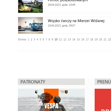
28.04.2023, godz. 10:49
Wojsko ćwiczy na Mierzei Wiślanej
19.04.2023, godz. 09:07
Strona:
1
2
3
4
5
6
7
8
9
10
11
12
13
14
15
16
17
18
19
20
21
22
PATRONATY
PREN