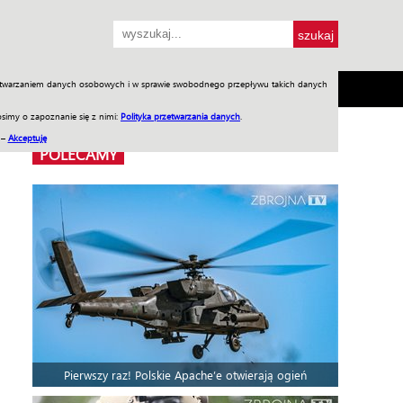
przetwarzaniem danych osobowych i w sprawie swobodnego przepływu takich danych
SH
SKLEP
Jednodniówki
Praca w WIW
simy o zapoznanie się z nimi:
Polityka przetwarzania danych
.
 –
Akceptuję
POLECAMY
Pierwszy raz! Polskie Apache’e otwierają ogień