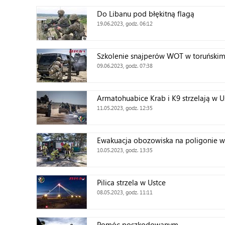
Do Libanu pod błękitną flagą
19.06.2023, godz. 06:12
Szkolenie snajperów WOT w toruński
09.06.2023, godz. 07:38
Armatohuabice Krab i K9 strzelają w U
11.05.2023, godz. 12:35
Ewakuacja obozowiska na poligonie w
10.05.2023, godz. 13:35
Pilica strzela w Ustce
08.05.2023, godz. 11:11
Pomóc poszkodowanym