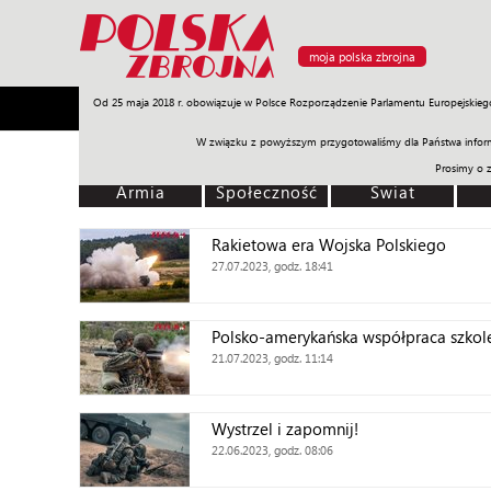
moja polska zbrojna
Od 25 maja 2018 r. obowiązuje w Polsce Rozporządzenie Parlamentu Europejskieg
Armia
Poligon
Sprzęt
Misje
Polityka
Prawo
W związku z powyższym przygotowaliśmy dla Państwa inform
Prosimy o 
Armia
Społeczność
Świat
Rakietowa era Wojska Polskiego
27.07.2023, godz. 18:41
Polsko-amerykańska współpraca szko
21.07.2023, godz. 11:14
Wystrzel i zapomnij!
22.06.2023, godz. 08:06