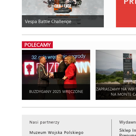
Vespa Battle Challenge
POLECAMY
ZAPRASZAMY NA WIR
BUZDYGANY 2025 WRĘCZONE
NA MONTE C
Nasi partnerzy
Wydawn
Sklep I
Muzeum Wojska Polskiego
Prenume