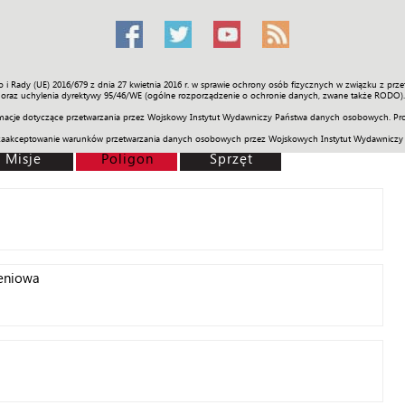
o i Rady (UE) 2016/679 z dnia 27 kwietnia 2016 r. w sprawie ochrony osób fizycznych w związku z 
Świat
Społeczność
Sport
Historia
Galerie
Wideo
ENGLI
oraz uchylenia dyrektywy 95/46/WE (ogólne rozporządzenie o ochronie danych, zwane także RODO).
acje dotyczące przetwarzania przez Wojskowy Instytut Wydawniczy Państwa danych osobowych. Pro
zaakceptowanie warunków przetwarzania danych osobowych przez Wojskowych Instytut Wydawniczy
Misje
Poligon
Sprzęt
leniowa