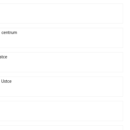
m centrum
stce
 Ustce