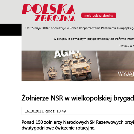
moja polska zbrojna
Od 25 maja 2018 r. obowiązuje w Polsce Rozporządzenie Parlamentu Europejskieg
Armia
Poligon
Sprzęt
Misje
Polityka
Prawo
W związku z powyższym przygotowaliśmy dla Państwa inform
Prosimy o 
Żołnierze NSR w wielkopolskiej brygad
16.10.2013, godz. 10:49
Ponad 150 żołnierzy Narodowych Sił Rezerwowych przy
dwutygodniowe ćwiczenie rotacyjne.