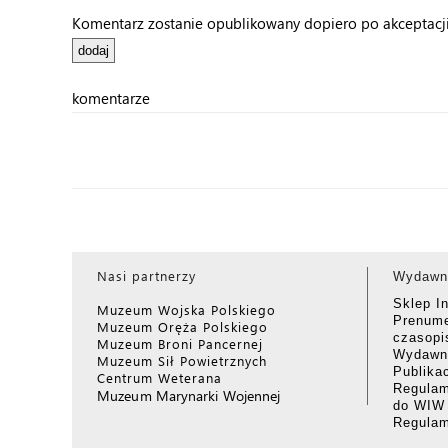
Komentarz zostanie opublikowany dopiero po akceptacji 
komentarze
Nasi partnerzy
Wydawn
Sklep I
Muzeum Wojska Polskiego
Prenume
Muzeum Oręża Polskiego
czasop
Muzeum Broni Pancernej
Wydawni
Muzeum Sił Powietrznych
Publika
Centrum Weterana
Regulam
Muzeum Marynarki Wojennej
do WIW
Regula