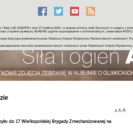
o i Rady (UE) 2016/679 z dnia 27 kwietnia 2016 r. w sprawie ochrony osób fizycznych w związku z 
Świat
Społeczność
Sport
Historia
Galerie
Wideo
ENGLI
oraz uchylenia dyrektywy 95/46/WE (ogólne rozporządzenie o ochronie danych, zwane także RODO).
acje dotyczące przetwarzania przez Wojskowy Instytut Wydawniczy Państwa danych osobowych. Pro
zaakceptowanie warunków przetwarzania danych osobowych przez Wojskowych Instytut Wydawniczy
zie
A
A
A
było do 17 Wielkopolskiej Brygady Zmechanizowanej na