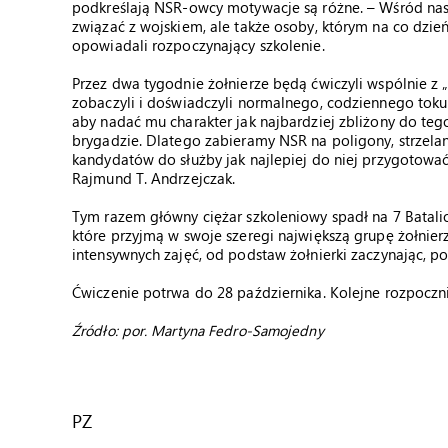
podkreślają NSR-owcy motywacje są różne. – Wśród nas 
związać z wojskiem, ale także osoby, którym na co dzień
opowiadali rozpoczynający szkolenie.
Przez dwa tygodnie żołnierze będą ćwiczyli wspólnie z
zobaczyli i doświadczyli normalnego, codziennego toku 
aby nadać mu charakter jak najbardziej zbliżony do tego,
brygadzie. Dlatego zabieramy NSR na poligony, strzelan
kandydatów do służby jak najlepiej do niej przygotować, 
Rajmund T. Andrzejczak.
Tym razem główny ciężar szkoleniowy spadł na 7 Batalio
które przyjmą w swoje szeregi największą grupę żołnie
intensywnych zajęć, od podstaw żołnierki zaczynając, p
Ćwiczenie potrwa do 28 października. Kolejne rozpoczni
Źródło: por. Martyna Fedro-Samojedny
PZ