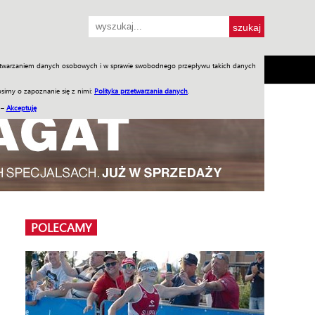
przetwarzaniem danych osobowych i w sprawie swobodnego przepływu takich danych
SH
SKLEP
Jednodniówki
Praca w WIW
simy o zapoznanie się z nimi:
Polityka przetwarzania danych
.
 –
Akceptuję
POLECAMY