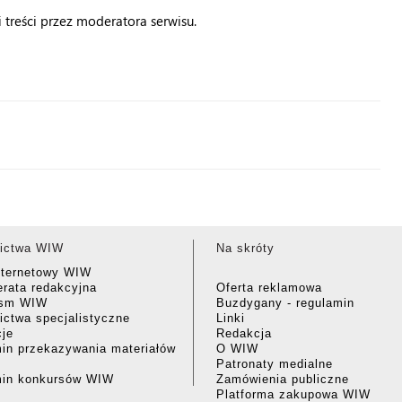
treści przez moderatora serwisu.
ictwa WIW
Na skróty
nternetowy WIW
rata redakcyjna
Oferta reklamowa
ism WIW
Buzdygany - regulamin
ctwa specjalistyczne
Linki
cje
Redakcja
in przekazywania materiałów
O WIW
Patronaty medialne
min konkursów WIW
Zamówienia publiczne
Platforma zakupowa WIW