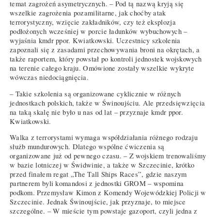
temat zagrożeń asymetrycznych. – Pod tą nazwą kryją się
wszelkie zagrożenia pozamilitarne, jak choćby atak
terrorystyczny, wzięcie zakładników, czy też eksplozja
podłożonych wcześniej w porcie ładunków wybuchowych –
wyjaśnia kmdr ppor. Kwiatkowski. Uczestnicy szkolenia
zapoznali się z zasadami przechowywania broni na okrętach, a
także raportem, który powstał po kontroli jednostek wojskowych
na terenie całego kraju. Omówione zostały wszelkie wykryte
wówczas niedociągnięcia.
– Takie szkolenia są organizowane cyklicznie w różnych
jednostkach polskich, także w Świnoujściu. Ale przedsięwzięcia
na taką skalę nie było u nas od lat – przyznaje kmdr ppor.
Kwiatkowski.
Walka z terrorystami wymaga współdziałania różnego rodzaju
służb mundurowych. Dlatego wspólne ćwiczenia są
organizowane już od pewnego czasu. – Z wojskiem trenowaliśmy
w bazie lotniczej w Świdwinie, a także w Szczecinie, krótko
przed finałem regat „The Tall Ships Races”, gdzie naszym
partnerem byli komandosi z jednostki GROM – wspomina
podkom. Przemysław Kimon z Komendy Wojewódzkiej Policji w
Szczecinie. Jednak Świnoujście, jak przyznaje, to miejsce
szczególne. – W mieście tym powstaje gazoport, czyli jedna z