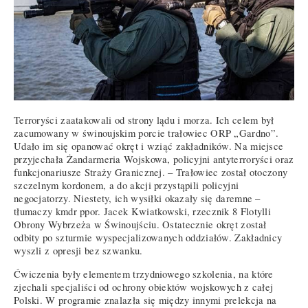
Terroryści zaatakowali od strony lądu i morza. Ich celem był
zacumowany w świnoujskim porcie trałowiec ORP „Gardno”.
Udało im się opanować okręt i wziąć zakładników. Na miejsce
przyjechała Żandarmeria Wojskowa, policyjni antyterroryści oraz
funkcjonariusze Straży Granicznej. – Trałowiec został otoczony
szczelnym kordonem, a do akcji przystąpili policyjni
negocjatorzy. Niestety, ich wysiłki okazały się daremne –
tłumaczy kmdr ppor. Jacek Kwiatkowski, rzecznik 8 Flotylli
Obrony Wybrzeża w Świnoujściu. Ostatecznie okręt został
odbity po szturmie wyspecjalizowanych oddziałów. Zakładnicy
wyszli z opresji bez szwanku.
Ćwiczenia były elementem trzydniowego szkolenia, na które
zjechali specjaliści od ochrony obiektów wojskowych z całej
Polski. W programie znalazła się między innymi prelekcja na