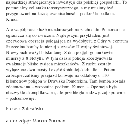
najbardziej strategicznych inwestycji dla polskiej gospodarki. To
potencjalny cel ataku terrorystycznego, a my musimy być
przygotowani na każdą ewentualność – podkreśla podkom.
Kimon.
Ale współpraca służb mundurowych na zachodnim Pomorzu nie
ogranicza się do ćwiczeń. Najlepszym przykładem jest
czerwcowa operacja polegająca na wydobyciu z Odry w centrum
Szczecina bomby lotniczej z czasów II wojny światowej.
Niewybuch ważył blisko tonę. Z dna podjęli go nurkowie
minerzy z 8 Flotylli. W tym czasie policja koordynowała
ewakuację blisko tysiąca mieszkańców. Z ruchu zostały
wyłączone dwa mosty i część śródmiejskich ulic. – Potem
zabezpieczaliśmy przejazd konwoju na oddalony o 110
kilometrów poligon w Drawsku Pomorskim. Tam bomba została
zdetonowana – wspomina podkom. Kimon. – Operacja była
niezwykle skomplikowana, ale przebiegła nadzwyczaj sprawnie
– podsumowuje.
Łukasz Zalesiński
autor zdjęć: Marcin Purman