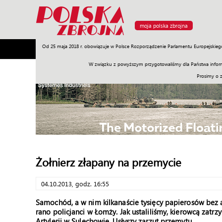
moja polska zbrojna
Od 25 maja 2018 r. obowiązuje w Polsce Rozporządzenie Parlamentu Europejskieg
Armia
Poligon
Sprzęt
Misje
Polityka
Prawo
W związku z powyższym przygotowaliśmy dla Państwa inform
Prosimy o 
Żołnierz złapany na przemycie
04.10.2013, godz. 16:55
Samochód, a w nim kilkanaście tysięcy papierosów bez 
rano policjanci w Łomży. Jak ustaliliśmy, kierowcą zatr
Artylerii w Sulechowie. Usłyszy zarzut przemytu.