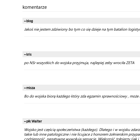
komentarze
~blog
Jakoś nie jestem zdziwiony bo tym co się dzieje na tym batalion logi
~kris
po NSr wszystkich do wojska przyjmuja, najlepiej zeby wrociła ZETA
~misza
Bo do wojska biorą każdego który zda egzamin sprawnościowy , może b
~płk Walter
Wojsko jest częścią społeczeństwa (każdego). Dlatego i w wojsku zdarzał
takie lub inne patologiczne i nie licujace z honorem żołnierskim przyp
codzienność, negatywne wywołują sensację. Większość żołnierzy (jak i