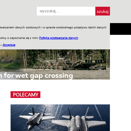
przetwarzaniem danych osobowych i w sprawie swobodnego przepływu takich danych
SH
SKLEP
Jednodniówki
Praca w WIW
simy o zapoznanie się z nimi:
Polityka przetwarzania danych
.
 –
Akceptuję
POLECAMY