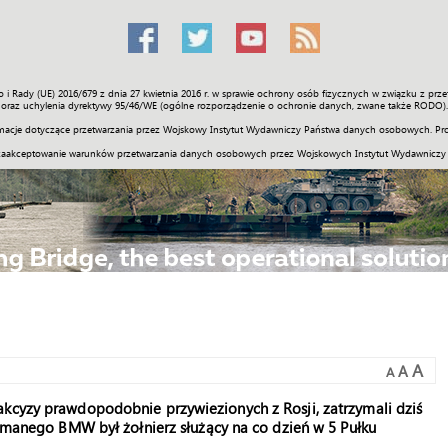
o i Rady (UE) 2016/679 z dnia 27 kwietnia 2016 r. w sprawie ochrony osób fizycznych w związku z 
Świat
Społeczność
Sport
Historia
Galerie
Wideo
ENGLI
oraz uchylenia dyrektywy 95/46/WE (ogólne rozporządzenie o ochronie danych, zwane także RODO).
acje dotyczące przetwarzania przez Wojskowy Instytut Wydawniczy Państwa danych osobowych. Pro
zaakceptowanie warunków przetwarzania danych osobowych przez Wojskowych Instytut Wydawniczy
A
A
A
akcyzy prawdopodobnie przywiezionych z Rosji, zatrzymali dziś
zymanego BMW był żołnierz służący na co dzień w 5 Pułku