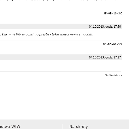
9F-0B-13-3C
04.10.2013, godz. 17:50
a. Dla mnie WP w oczah to prestiz i takie wiesci mniw smucom.
89-B5-6E-3D
04.10.2013, godz. 17:17
F9-66-6A-55
ictwa WIW
Na skróty