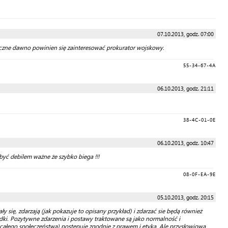
07.10.2013, godz. 07:00
styczne dawno powinien się zainteresować prokurator wojskowy.
55-34-67-4A
06.10.2013, godz. 21:11
38-4C-01-0E
06.10.2013, godz. 10:47
yć debilem ważne że szybko biega !!!
08-0F-EA-9E
05.10.2013, godz. 20:15
y się, zdarzają (jak pokazuje to opisany przykład) i zdarzać sie będą również
adki. Pozytywne zdarzenia i postawy traktowane są jako normalność i
 całego społeczeństwa) postępuje zgodnie z prawem i etyką. Ale przysłowiowa