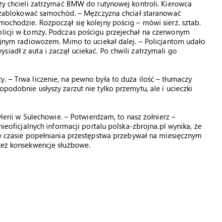
mży chcieli zatrzymać BMW do rutynowej kontroli. Kierowca
się zablokować samochód. – Mężczyzna chciał staranować
mochodzie. Rozpoczął się kolejny pościg – mówi sierż. sztab.
olicji w Łomży. Podczas pościgu przejechał na czerwonym
cyjnym radiowozem. Mimo to uciekał dalej. – Policjantom udało
iadł z auta i zaczął uciekać. Po chwili zatrzymali go
. – Trwa liczenie, na pewno była to duża ilość – tłumaczy
podobnie usłyszy zarzut nie tylko przemytu, ale i ucieczki
ylerii w Sulechowie. – Potwierdzam, to nasz żołnierz –
nieoficjalnych informacji portalu polska-zbrojna.pl wynika, że
 w czasie popełniania przestępstwa przebywał na miesięcznym
 też konsekwencje służbowe.