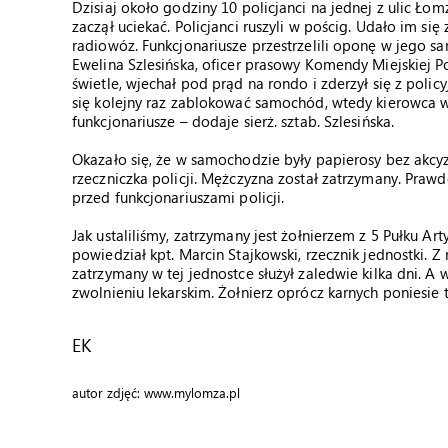
Dzisiaj około godziny 10 policjanci na jednej z ulic Ło
zaczął uciekać. Policjanci ruszyli w pościg. Udało im 
radiowóz. Funkcjonariusze przestrzelili oponę w jego sa
Ewelina Szlesińska, oficer prasowy Komendy Miejskiej P
świetle, wjechał pod prąd na rondo i zderzył się z poli
się kolejny raz zablokować samochód, wtedy kierowca wys
funkcjonariusze – dodaje sierż. sztab. Szlesińska.
Okazało się, że w samochodzie były papierosy bez akcyzy
rzeczniczka policji. Mężczyzna został zatrzymany. Prawdo
przed funkcjonariuszami policji.
Jak ustaliliśmy, zatrzymany jest żołnierzem z 5 Pułku Art
powiedział kpt. Marcin Stajkowski, rzecznik jednostki. Z 
zatrzymany w tej jednostce służył
zaledwie kilka dni. A
zwolnieniu lekarskim. Żołnierz oprócz karnych poniesie
EK
autor zdjęć: www.mylomza.pl