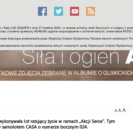
o i Rady (UE) 2016/679 z dnia 27 kwietnia 2016 r. w sprawie ochrony osób fizycznych w związku z 
Świat
Społeczność
Sport
Historia
Galerie
Wideo
ENGLI
oraz uchylenia dyrektywy 95/46/WE (ogólne rozporządzenie o ochronie danych, zwane także RODO).
acje dotyczące przetwarzania przez Wojskowy Instytut Wydawniczy Państwa danych osobowych. Pro
zaakceptowanie warunków przetwarzania danych osobowych przez Wojskowych Instytut Wydawniczy
A
A
A
ykonywała lot ratujący życie w ramach „Akcji Serce". Tym
ały samolotem CASA o numerze bocznym 024.