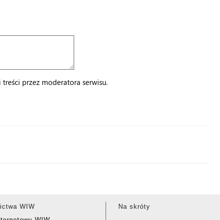
treści przez moderatora serwisu.
ictwa WIW
Na skróty
nternetowy WIW