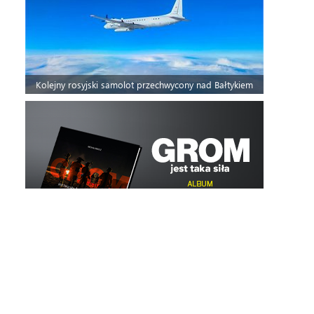
Kolejny rosyjski samolot przechwycony nad Bałtykiem