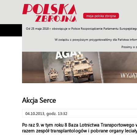
moja polska zbrojna
Od 25 maja 2018 r. obowiązuje w Polsce Rozporządzenie Parlamentu Europejskieg
Armia
Poligon
Sprzęt
Misje
Polityka
Prawo
W związku z powyższym przygotowaliśmy dla Państwa inform
Prosimy o 
Akcja Serce
04.10.2013, godz. 13:32
Po raz 9. w tym roku 8 Baza Lotnictwa Transportowego w
razem zespół transplantologów i pobrane organy leci