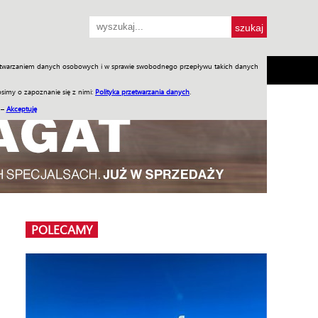
przetwarzaniem danych osobowych i w sprawie swobodnego przepływu takich danych
SH
SKLEP
Jednodniówki
Praca w WIW
simy o zapoznanie się z nimi:
Polityka przetwarzania danych
.
 –
Akceptuję
POLECAMY