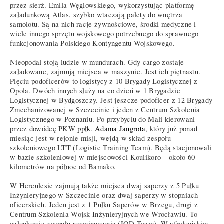
przez sierż. Emila Węglowskiego, wykorzystując platformę
załadunkową Atlas, szybko wtaczają palety do wnętrza
samolotu. Są na nich racje żywnościowe, środki medyczne i
wiele innego sprzętu wojskowego potrzebnego do sprawnego
funkcjonowania Polskiego Kontyngentu Wojskowego.
Nieopodal stoją ludzie w mundurach. Gdy cargo zostaje
załadowane, zajmują miejsca w maszynie. Jest ich piętnastu.
Pięciu podoficerów to logistycy z 10 Brygady Logistycznej z
Opola. Dwóch innych służy na co dzień w 1 Brygadzie
Logistycznej w Bydgoszczy. Jest jeszcze podoficer z 12 Brygady
Zmechanizowanej w Szczecinie i jeden z Centrum Szkolenia
Logistycznego w Poznaniu. Po przybyciu do Mali kierowani
przez dowódcę PKW
ppłk. Adama Jangrota
, który już ponad
miesiąc jest w rejonie misji, wejdą w skład zespołu
szkoleniowego LTT (Logistic Training Team). Będą stacjonowali
w bazie szkoleniowej w miejscowości Koulikoro – około 60
kilometrów na północ od Bamako.
W Herculesie zajmują także miejsca dwaj saperzy z 5 Pułku
Inżynieryjnego w Szczecinie oraz dwaj saperzy w stopniach
oficerskich. Jeden jest z 1 Pułku Saperów w Brzegu, drugi z
Centrum Szkolenia Wojsk Inżynieryjnych we Wrocławiu. To
członkowie zespołu rozminowania (IOD Team). W afrykańskim