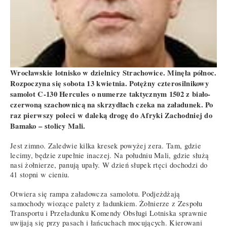
Wrocławskie lotnisko w dzielnicy Strachowice. Minęła północ.
Rozpoczyna się sobota 13 kwietnia. Potężny czterosilnikowy
samolot C-130 Hercules o numerze taktycznym 1502 z biało-
czerwoną szachownicą na skrzydłach czeka na załadunek. Po
raz pierwszy poleci w daleką drogę do Afryki Zachodniej do
Bamako – stolicy Mali.
Jest zimno. Zaledwie kilka kresek powyżej zera. Tam, gdzie
lecimy, będzie zupełnie inaczej. Na południu Mali, gdzie służą
nasi żołnierze, panują upały. W dzień słupek rtęci dochodzi do
41 stopni w cieniu.
Otwiera się rampa załadowcza samolotu. Podjeżdżają
samochody wiozące palety z ładunkiem. Żołnierze z Zespołu
Transportu i Przeładunku Komendy Obsługi Lotniska sprawnie
uwijają się przy pasach i łańcuchach mocujących. Kierowani