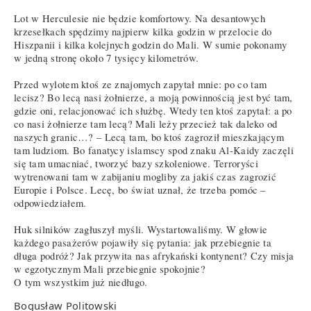
Lot w Herculesie nie będzie komfortowy. Na desantowych
krzesełkach spędzimy najpierw kilka godzin w przelocie do
Hiszpanii i kilka kolejnych godzin do Mali. W sumie pokonamy
w jedną stronę około 7 tysięcy kilometrów.
Przed wylotem ktoś ze znajomych zapytał mnie: po co tam
lecisz? Bo lecą nasi żołnierze, a moją powinnością jest być tam,
gdzie oni, relacjonować ich służbę. Wtedy ten ktoś zapytał: a po
co nasi żołnierze tam lecą? Mali leży przecież tak daleko od
naszych granic…? – Lecą tam, bo ktoś zagroził mieszkającym
tam ludziom. Bo fanatycy islamscy spod znaku Al-Kaidy zaczęli
się tam umacniać, tworzyć bazy szkoleniowe. Terroryści
wytrenowani tam w zabijaniu mogliby za jakiś czas zagrozić
Europie i Polsce. Lecę, bo świat uznał, że trzeba pomóc –
odpowiedziałem.
Huk silników zagłuszył myśli. Wystartowaliśmy. W głowie
każdego pasażerów pojawiły się pytania: jak przebiegnie ta
długa podróż? Jak przywita nas afrykański kontynent? Czy misja
w egzotycznym Mali przebiegnie spokojnie?
O tym wszystkim już niedługo.
Bogusław Politowski