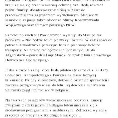
kraju zajmą się przeciwminową ochroną baz. Będą również
pełnili funkcję doradczo-szkoleniową w zakresie
przeciwdziałania zagrożeniom wybuchowym. Miejsce w
samolocie zajmuje także oficer ze Służby Kontrwywiadu
Wojskowego oraz tłumacz polskiego PKW.
Samolot polskich Sił Powietrznych wylatuje do Mali po raz
pierwszy. – Nie będzie to lot pierwszy i ostatni. W zależności od
potrzeb Dowództwo Operacyjne będzie planowało kolejne
transporty. Na pewno nie będzie ich jednak tyle, ile do
Afganistanu – powiedział mjr Marek Pietrzak z biura prasowego
Dowództwa Operacyjnego.
Jedna z dwóch załóg, które będą pilotowały samolot z 33 Bazy
Lotnictwa Transportowego z Powidza na trasie liczącej
kilkanaście tysięcy kilometrów, dokonuje ostatnich sprawdzeń i
zaczyna przygotowywać się do lotu. Jej dowódca mjr Marcin
Szubiński zajął już miejsce w kokpicie.
Na twarzach pasażerów widać mieszane odczucia. Emocje
związane z czekającym ich długim lotem mieszają się z
niedawnymi pożegnaniami z najbliższymi. Żołnierze wylatują
przecież do pracy na kilka długich miesięcy…