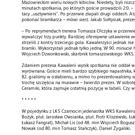
Mazowieckim wielu nowych kibiców. Niestety, byli roz
minutach spotkania, po których goście prowadzili 2:0. –
tacy „usztywnieni”. Po przerwie złapali drugi oddech. At
pokonać bramkarza – mówi sierż. Jakub Sołtysiak, pre
– Po reprymendach trenera Tomasza Olczyka w przerwie m
wywalczyć trzy punkty. Bardziej ofensywne ustawienie w
strzelili z kontry trzeciego gola. Kawalerzyści jednak nie
bramki. Wykorzystali jednak tylko jedną. W 90. minucie 
Wojciech Dzwonkowski, skarbnik tomaszowskiego WKS.
Zdaniem prezesa Kawalerii wynik spotkania nie oddał w 
wyrównana. Goście mieli bardzo szybkiego napastnika, 
82. graliśmy w osłabieniu, a mimo to prezentowaliśmy s
trochę szczęścia na murawie – twierdzi prezes. W sobo
Ceramiki, która zajmuje ostatnią pozycję w tabeli. Czy w
* * * * *
W pojedynku z LKS Czarnocin jedenastka WKS Kawaleria w
Bożyk, plut. Jarosław Owsianka, plut. Piotr Kliszewski, 
Łukasz Fangrat), Michał Lis (od 48. min Wojciech Bogusz)
Nowak (od 80. min Tomasz Stańczyk), Daniel Żygalski.