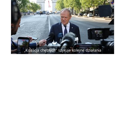
„Koalicja chętnych” szykuje kolejne działania