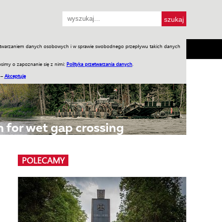
przetwarzaniem danych osobowych i w sprawie swobodnego przepływu takich danych
SH
SKLEP
Jednodniówki
Praca w WIW
simy o zapoznanie się z nimi:
Polityka przetwarzania danych
.
 –
Akceptuję
POLECAMY