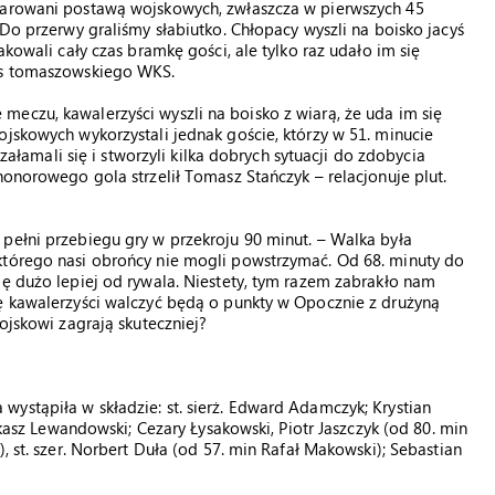
czarowani postawą wojskowych, zwłaszcza w pierwszych 45
 Do przerwy graliśmy słabiutko. Chłopacy wyszli na boisko jacyś
akowali cały czas bramkę gości, ale tylko raz udało im się
zes tomaszowskiego WKS.
eczu, kawalerzyści wyszli na boisko z wiarą, że uda im się
ojskowych wykorzystali jednak goście, którzy w 51. minucie
 załamali się i stworzyli kilka dobrych sytuacji do zdobycia
honorowego gola strzelił Tomasz Stańczyk – relacjonuje plut.
pełni przebiegu gry w przekroju 90 minut. – Walka była
którego nasi obrońcy nie mogli powstrzymać. Od 68. minuty do
ię dużo lepiej od rywala. Niestety, tym razem zabrakło nam
tę kawalerzyści walczyć będą o punkty w Opocznie z drużyną
ojskowi zagrają skuteczniej?
ystąpiła w składzie: st. sierż. Edward Adamczyk; Krystian
Łukasz Lewandowski; Cezary Łysakowski, Piotr Jaszczyk (od 80. min
, st. szer. Norbert Duła (od 57. min Rafał Makowski); Sebastian