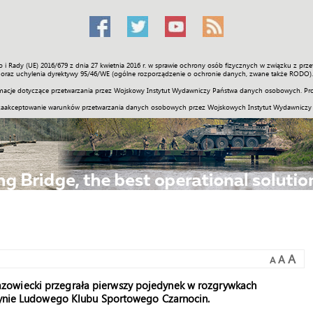
o i Rady (UE) 2016/679 z dnia 27 kwietnia 2016 r. w sprawie ochrony osób fizycznych w związku z 
Świat
Społeczność
Sport
Historia
Galerie
Wideo
ENGLI
oraz uchylenia dyrektywy 95/46/WE (ogólne rozporządzenie o ochronie danych, zwane także RODO).
acje dotyczące przetwarzania przez Wojskowy Instytut Wydawniczy Państwa danych osobowych. Pro
zaakceptowanie warunków przetwarzania danych osobowych przez Wojskowych Instytut Wydawniczy
A
A
A
zowiecki przegrała pierwszy pojedynek w rozgrywkach
użynie Ludowego Klubu Sportowego Czarnocin.