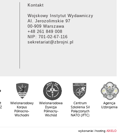
Kontakt
Wojskowy Instytut Wydawniczy
Al. Jerozolimskie 97
00-909 Warszawa
+48 261 849 008
NIP: 701-02-67-116
sekretariat@zbrojni.pl
t
Wielonarodowy
Wielonarodowa
Centrum
Agencja
SZ
Korpus
Dywizja
Szkolenia Sił
Uzbrojenia
Północno-
Północny-
Połączonych
Wschodni
Wschód
NATO (JFTC)
wykonanie i hosting
AIKELO