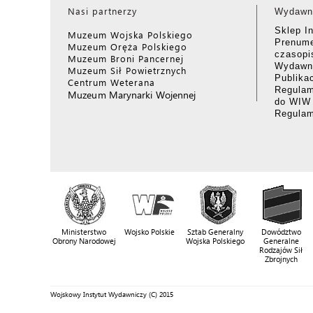
Nasi partnerzy
Wydawn
Sklep I
Muzeum Wojska Polskiego
Prenume
Muzeum Oręża Polskiego
czasop
Muzeum Broni Pancernej
Wydawni
Muzeum Sił Powietrznych
Publika
Centrum Weterana
Regulam
Muzeum Marynarki Wojennej
do WIW
Regula
Ministerstwo
Wojsko Polskie
Sztab Generalny
Dowództwo
Obrony Narodowej
Wojska Polskiego
Generalne
Rodzajów Sił
Zbrojnych
Wojskowy Instytut Wydawniczy (C) 2015