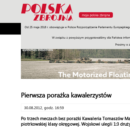
moja polska zbrojna
Od 25 maja 2018 r. obowiązuje w Polsce Rozporządzenie Parlamentu Europejskieg
Armia
Poligon
Sprzęt
Misje
Polityka
Prawo
W związku z powyższym przygotowaliśmy dla Państwa inform
Prosimy o 
Pierwsza porażka kawalerzystów
30.08.2012, godz. 16:59
Po trzech meczach bez porażki Kawaleria Tomaszów Ma
piotrkowskiej klasy okręgowej. Wojskowi ulegli 1:3 dr