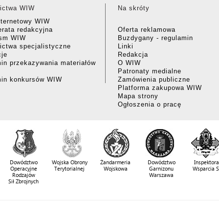
ictwa WIW
Na skróty
nternetowy WIW
rata redakcyjna
Oferta reklamowa
ism WIW
Buzdygany - regulamin
ctwa specjalistyczne
Linki
cje
Redakcja
in przekazywania materiałów
O WIW
Patronaty medialne
min konkursów WIW
Zamówienia publiczne
Platforma zakupowa WIW
Mapa strony
Ogłoszenia o pracę
Dowództwo
Wojska Obrony
Żandarmeria
Dowództwo
Inspektora
Operacyjne
Terytorialnej
Wojskowa
Garnizonu
Wsparcia 
Rodzajów
Warszawa
Sił Zbrojnych