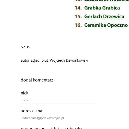
szus
autor zdjęć: plut. Wojciech Dzwonkowski
dodaj komentarz
nick
adres e-mail
proszę przepisać tekst z obrazka: