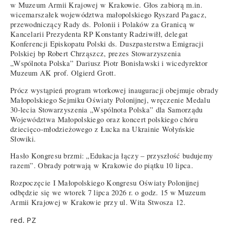
w Muzeum Armii Krajowej w Krakowie. Głos zabiorą m.in.
wicemarszałek województwa małopolskiego Ryszard Pagacz,
przewodniczący Rady ds. Polonii i Polaków za Granicą w
Kancelarii Prezydenta RP Konstanty Radziwiłł, delegat
Konferencji Episkopatu Polski ds. Duszpasterstwa Emigracji
Polskiej bp Robert Chrząszcz, prezes Stowarzyszenia
„Wspólnota Polska” Dariusz Piotr Bonisławski i wicedyrektor
Muzeum AK prof. Olgierd Grott.
Prócz wystąpień program wtorkowej inauguracji obejmuje obrady
Małopolskiego Sejmiku Oświaty Polonijnej, wręczenie Medalu
30-lecia Stowarzyszenia „Wspólnota Polska” dla Samorządu
Województwa Małopolskiego oraz koncert polskiego chóru
dziecięco-młodzieżowego z Łucka na Ukrainie Wołyńskie
Słowiki.
Hasło Kongresu brzmi: „Edukacja łączy – przyszłość budujemy
razem”. Obrady potrwają w Krakowie do piątku 10 lipca.
Rozpoczęcie I Małopolskiego Kongresu Oświaty Polonijnej
odbędzie się we wtorek 7 lipca 2026 r. o godz. 15 w Muzeum
Armii Krajowej w Krakowie przy ul. Wita Stwosza 12.
red. PZ