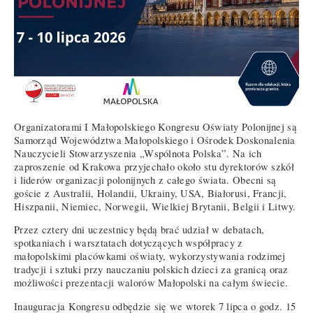
Organizatorami I Małopolskiego Kongresu Oświaty Polonijnej są
Samorząd Województwa Małopolskiego i Ośrodek Doskonalenia
Nauczycieli Stowarzyszenia „Wspólnota Polska”. Na ich
zaproszenie od Krakowa przyjechało około stu dyrektorów szkół
i liderów organizacji polonijnych z całego świata. Obecni są
goście z Australii, Holandii, Ukrainy, USA, Białorusi, Francji,
Hiszpanii, Niemiec, Norwegii, Wielkiej Brytanii, Belgii i Litwy.
Przez cztery dni uczestnicy będą brać udział w debatach,
spotkaniach i warsztatach dotyczących współpracy z
małopolskimi placówkami oświaty, wykorzystywania rodzimej
tradycji i sztuki przy nauczaniu polskich dzieci za granicą oraz
możliwości prezentacji walorów Małopolski na całym świecie.
Inauguracja Kongresu odbędzie się we wtorek 7 lipca o godz. 15