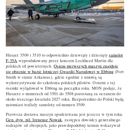
Husarz 3509 i 3510 to odpowiednio dziewiąty i dziesiąty
samolot
F-35A
wyprodukowany przez koncern Lockheed Martin dla
polskich sił powietrznych.
Osiem pierwszych maszyn znajduje
się obecnie w bazie lotniczej Gwardii Narodowej w Ebbing
(Fort
Smith w stanie Arkansas), gdzie zgodnie z umową są
wykorzystywane do szkolenia polskich pilotów. Ostatni z tej
ósemki wylądował w Ebbing na początku roku. MON podaje, że
Husarze o numerach od 3501 do 3508 pozostaną za oceanem do
około trzeciego kwartału 2027 roku. Bezpośrednio do Polski będą
natomiast trafiały samoloty od numeru 3509.
Pierwsza dostawa maszyn spodziewana jest jeszcze w tym roku.
Gen. dyw. pil. Ireneusz Nowak
, zastępca dowódcy generalnego
rodzajów sił zbrojnych, jako prawdopodobny termin wskazywał