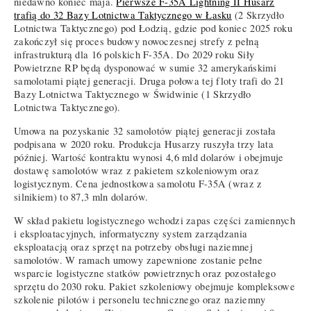
niedawno koniec maja.
Pierwsze F-35A Lightning II Husarz
trafią do 32 Bazy Lotnictwa Taktycznego w Łasku
(2 Skrzydło
Lotnictwa Taktycznego) pod Łodzią, gdzie pod koniec 2025 roku
zakończył się proces budowy nowoczesnej strefy z pełną
infrastrukturą dla 16 polskich F-35A. Do 2029 roku Siły
Powietrzne RP będą dysponować w sumie 32 amerykańskimi
samolotami piątej generacji. Druga połowa tej floty trafi do 21
Bazy Lotnictwa Taktycznego w Świdwinie (1 Skrzydło
Lotnictwa Taktycznego).
Umowa na pozyskanie 32 samolotów piątej generacji została
podpisana w 2020 roku. Produkcja Husarzy ruszyła trzy lata
później. Wartość kontraktu wynosi 4,6 mld dolarów i obejmuje
dostawę samolotów wraz z pakietem szkoleniowym oraz
logistycznym. Cena jednostkowa samolotu F-35A (wraz z
silnikiem) to 87,3 mln dolarów.
W skład pakietu logistycznego wchodzi zapas części zamiennych
i eksploatacyjnych, informatyczny system zarządzania
eksploatacją oraz sprzęt na potrzeby obsługi naziemnej
samolotów. W ramach umowy zapewnione zostanie pełne
wsparcie logistyczne statków powietrznych oraz pozostałego
sprzętu do 2030 roku. Pakiet szkoleniowy obejmuje kompleksowe
szkolenie pilotów i personelu technicznego oraz naziemny