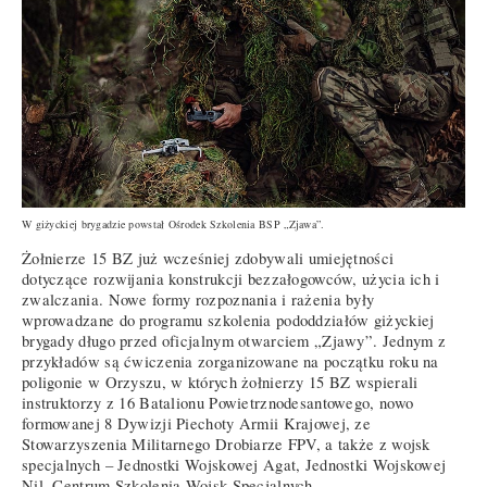
W giżyckiej brygadzie powstał Ośrodek Szkolenia BSP „Zjawa”.
Żołnierze 15 BZ już wcześniej zdobywali umiejętności
dotyczące rozwijania konstrukcji bezzałogowców, użycia ich i
zwalczania. Nowe formy rozpoznania i rażenia były
wprowadzane do programu szkolenia pododdziałów giżyckiej
brygady długo przed oficjalnym otwarciem „Zjawy”. Jednym z
przykładów są ćwiczenia zorganizowane na początku roku na
poligonie w Orzyszu, w których żołnierzy 15 BZ wspierali
instruktorzy z 16 Batalionu Powietrznodesantowego, nowo
formowanej 8 Dywizji Piechoty Armii Krajowej, ze
Stowarzyszenia Militarnego Drobiarze FPV, a także z wojsk
specjalnych – Jednostki Wojskowej Agat, Jednostki Wojskowej
Nil, Centrum Szkolenia Wojsk Specjalnych.