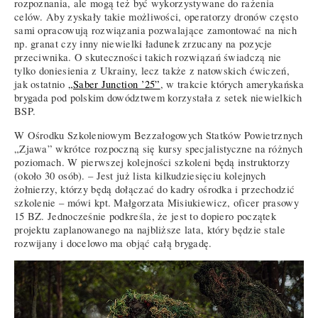
rozpoznania, ale mogą też być wykorzystywane do rażenia
celów. Aby zyskały takie możliwości, operatorzy dronów często
sami opracowują rozwiązania pozwalające zamontować na nich
np. granat czy inny niewielki ładunek zrzucany na pozycje
przeciwnika. O skuteczności takich rozwiązań świadczą nie
tylko doniesienia z Ukrainy, lecz także z natowskich ćwiczeń,
jak ostatnio
„Saber Junction ’25”
, w trakcie których amerykańska
brygada pod polskim dowództwem korzystała z setek niewielkich
BSP.
W Ośrodku Szkoleniowym Bezzałogowych Statków Powietrznych
„Zjawa” wkrótce rozpoczną się kursy specjalistyczne na różnych
poziomach. W pierwszej kolejności szkoleni będą instruktorzy
(około 30 osób). – Jest już lista kilkudziesięciu kolejnych
żołnierzy, którzy będą dołączać do kadry ośrodka i przechodzić
szkolenie – mówi kpt. Małgorzata Misiukiewicz, oficer prasowy
15 BZ. Jednocześnie podkreśla, że jest to dopiero początek
projektu zaplanowanego na najbliższe lata, który będzie stale
rozwijany i docelowo ma objąć całą brygadę.