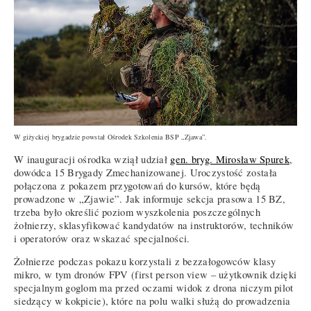
W giżyckiej brygadzie powstał Ośrodek Szkolenia BSP „Zjawa”.
W inauguracji ośrodka wziął udział
gen. bryg. Mirosław Spurek
,
dowódca 15 Brygady Zmechanizowanej. Uroczystość została
połączona z pokazem przygotowań do kursów, które będą
prowadzone w „Zjawie”. Jak informuje sekcja prasowa 15 BZ,
trzeba było określić poziom wyszkolenia poszczególnych
żołnierzy, sklasyfikować kandydatów na instruktorów, techników
i operatorów oraz wskazać specjalności.
Żołnierze podczas pokazu korzystali z bezzałogowców klasy
mikro, w tym dronów FPV (first person view – użytkownik dzięki
specjalnym goglom ma przed oczami widok z drona niczym pilot
siedzący w kokpicie), które na polu walki służą do prowadzenia