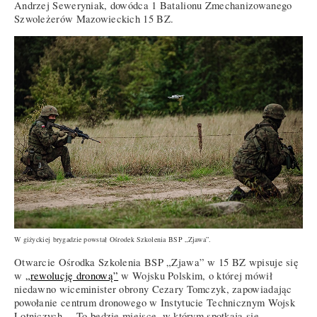
Andrzej Seweryniak, dowódca 1 Batalionu Zmechanizowanego
Szwoleżerów Mazowieckich 15 BZ.
W giżyckiej brygadzie powstał Ośrodek Szkolenia BSP „Zjawa”.
Otwarcie Ośrodka Szkolenia BSP „Zjawa” w 15 BZ wpisuje się
w
„rewolucję dronową”
w Wojsku Polskim, o której mówił
niedawno wiceminister obrony Cezary Tomczyk, zapowiadając
powołanie centrum dronowego w Instytucie Technicznym Wojsk
Lotniczych. – To będzie miejsce, w którym spotkają się