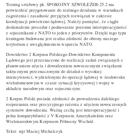
Trening sztabowy pk. SPOKOJNY SZWOLEŻER-25.2 ma
potwierdzić przygotowanie do realnego działania w warunkach
zagrożenia i zasadność przyjętych rozwiązań w zakresie
koordynacji powietrzno-lądowej. Należy pamiętać, że ciągłe
doskonalenie procedur i podnoszenie poziomu interoperacyjności
z sojusznikami z NATO to jeden z priorytetów. Dzięki tego typu
treningom budowana jest realna zdolność do obrony naszego
terytorium z uwzględnieniem wsparcia NATO.
Dowództwo 2 Korpusu Polskiego-Dowództwo Komponentu
Lądowego jest przeznaczone do realizacji zadań związanych z
planowaniem użycia i dowodzeniem nowoczesnymi związkami
taktycznymi przeznaczonymi do działań o wysokiej
intensywności, wydzielonymi do operacji lądowej w środowisku
wielodomenowym w czasie sytuacji kryzysowej i wojny w
układzie narodowym oraz sojuszniczym.
2 Korpus Polski posiada zdolności do prowadzenia dalekiego
rozpoznania oraz precyzyjnego rażenia z użyciem nowoczesnych
systemów dowodzenia. Ważną cechą jest interoperacyjność i
pełna kompatybilność z V Korpusem Amerykańskim oraz
Wielonarodowym Korpusem Północny Wschód.
Tekst:
mjr Maciej Michalczyk