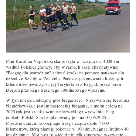
Pani Karolina Napiórkowska ruszyła w liczącą ok. 4000 km
wzdłuż Polskiej granicy, aby w ramach akcji charytatywnej
"Biegnę dla powodzian" zebrać środki na pomoce naukowe dla
dzieci ze Szkoły w Żelaźnie. Podczas pokonywania kolejnych
kilometrów towarzyszą jej Terytorialsi z Brygad, przez teren
których przebiega trasa tego 100-dniowego wyczynu.
W tym miejscu oddajmy głos biegaczce: „Nazywam się Karolina
Napiórkowska i jestem pasjonatką biegania, a moim celem na
2025 rok jest zrealizowanie niezwykłego wyzwania: bieg
dookoła Polski. Start zaplanowany jest na 01.06.2025 r.
Przedsięwzięcie to obejmuje trasę liczącą około 4 000
kilometrów, którą planuję pokonać w 100 dni, biegnąc średnio 40
km dziennie. Mój bieg to więcej niż tylko sportowe wyzwanie –