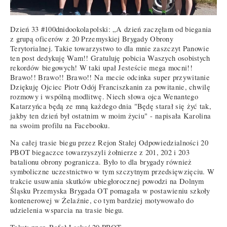
Dzień 33 #100dnidookolapolski: „A dzień zaczęłam od biegania
z grupą oficerów z 20 Przemyskiej Brygady Obrony
Terytorialnej. Takie towarzystwo to dla mnie zaszczyt Panowie
ten post dedykuję Wam!! Gratuluję pobicia Waszych osobistych
rekordów biegowych! W taki upał Jesteście mega mocni!!
Brawo!! Brawo!! Brawo!! Na mecie odcinka super przywitanie
Dziękuję Ojciec Piotr Odój Franciszkanin za powitanie, chwilę
rozmowy i wspólną modlitwę. Niech słowa ojca Wenantego
Katarzyńca będą ze mną każdego dnia "Będę starał się żyć tak,
jakby ten dzień był ostatnim w moim życiu" - napisała Karolina
na swoim profilu na Facebooku.
Na całej trasie biegu przez Rejon Stałej Odpowiedzialności 20
PBOT biegaczce towarzyszyli żołnierze z 201, 202 i 203
batalionu obrony pogranicza. Było to dla brygady również
symboliczne uczestnictwo w tym szczytnym przedsięwzięciu. W
trakcie usuwania skutków ubiegłorocznej powodzi na Dolnym
Śląsku Przemyska Brygada OT pomagała w postawieniu szkoły
kontenerowej w Żelaźnie, co tym bardziej motywowało do
udzielenia wsparcia na trasie biegu.