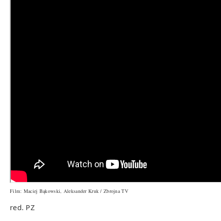
Film: Maciej Bąkowski, Aleksander Kruk / Zbrojna TV
red. PZ