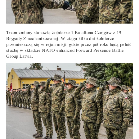
Trzon zmiany stanowią żołnierze 1 Batalionu Czołgów z 19
Brygady Zmechanizowanej. W ciągu kilku dni żołnierze
przemieszczą się w rejon misji, gdzie przez pół roku będą pełnić
służbę w składzie NATO enhanced Forward Presence Battle
Group Latvia.