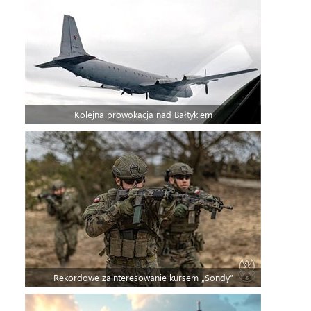
Kolejna prowokacja nad Bałtykiem
Rekordowe zainteresowanie kursem „Sondy”