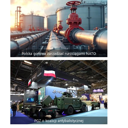
Polska gotowa zarządzać rurociągami NATO
PGZ o koalicji antybalistycznej