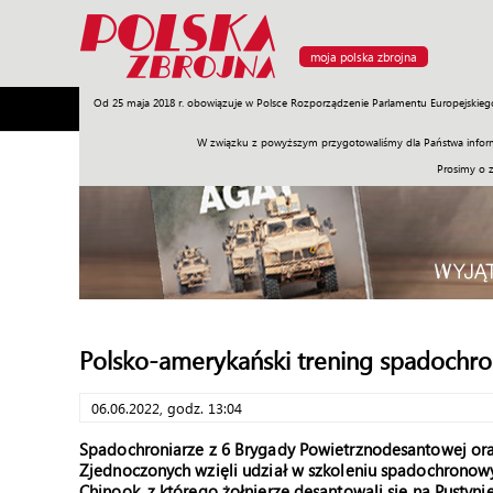
moja polska zbrojna
Od 25 maja 2018 r. obowiązuje w Polsce Rozporządzenie Parlamentu Europejskieg
Armia
Poligon
Sprzęt
Misje
Polityka
Prawo
W związku z powyższym przygotowaliśmy dla Państwa inform
Prosimy o 
Polsko-amerykański trening spadochr
06.06.2022, godz. 13:04
Spadochroniarze z 6 Brygady Powietrznodesantowej or
Zjednoczonych wzięli udział w szkoleniu spadochronow
Chinook, z którego żołnierze desantowali się na Pustyni