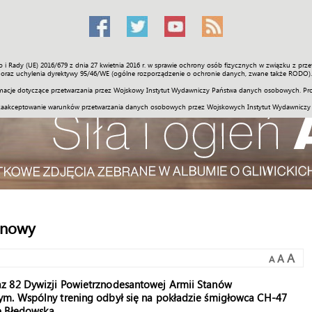
o i Rady (UE) 2016/679 z dnia 27 kwietnia 2016 r. w sprawie ochrony osób fizycznych w związku z 
Świat
Społeczność
Sport
Historia
Galerie
Wideo
ENGLI
oraz uchylenia dyrektywy 95/46/WE (ogólne rozporządzenie o ochronie danych, zwane także RODO).
acje dotyczące przetwarzania przez Wojskowy Instytut Wydawniczy Państwa danych osobowych. Pro
zaakceptowanie warunków przetwarzania danych osobowych przez Wojskowych Instytut Wydawniczy
onowy
A
A
A
az 82 Dywizji Powietrznodesantowej Armii Stanów
ym. Wspólny trening odbył się na pokładzie śmigłowca CH-47
ę Błędowską.