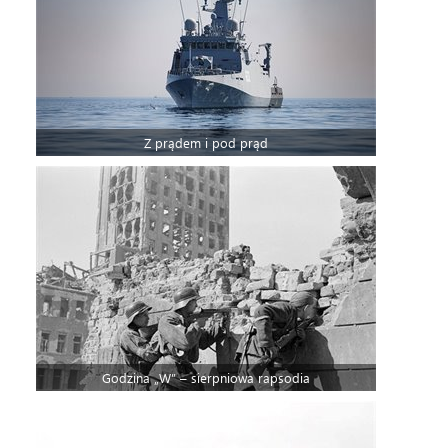
Z prądem i pod prąd
Godzina „W” – sierpniowa rapsodia