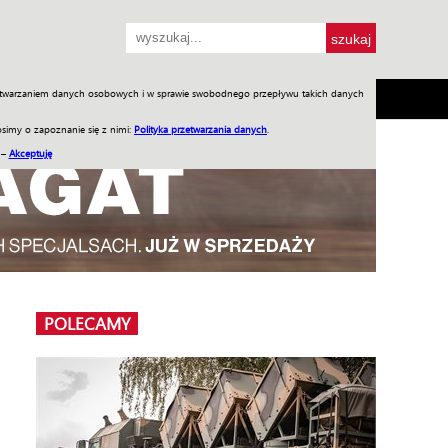
przetwarzaniem danych osobowych i w sprawie swobodnego przepływu takich danych
SH
SKLEP
Jednodniówki
Praca w WIW
simy o zapoznanie się z nimi:
Polityka przetwarzania danych
.
 –
Akceptuję
POLECAMY