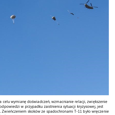
na celu wymianę doświadczeń, wzmacnianie relacji, zwiększenie
dpowiedzi w przypadku zaistnienia sytuacji kryzysowej, jest
. Zwieńczeniem skoków ze spadochronami T-11 było wręczenie