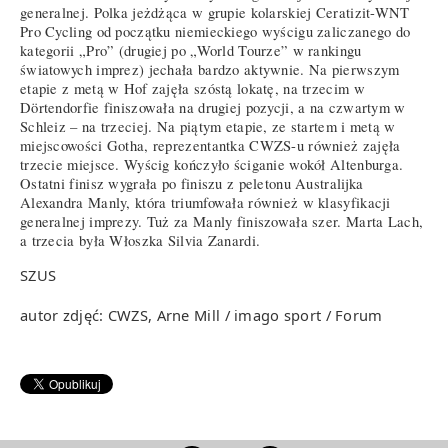
generalnej. Polka jeżdżąca w grupie kolarskiej Ceratizit-WNT
Pro Cycling od początku niemieckiego wyścigu zaliczanego do
kategorii „Pro” (drugiej po „World Tourze” w rankingu
światowych imprez) jechała bardzo aktywnie. Na pierwszym
etapie z metą w Hof zajęła szóstą lokatę, na trzecim w
Dörtendorfie finiszowała na drugiej pozycji, a na czwartym w
Schleiz – na trzeciej. Na piątym etapie, ze startem i metą w
miejscowości Gotha, reprezentantka CWZS-u również zajęła
trzecie miejsce. Wyścig kończyło ściganie wokół Altenburga.
Ostatni finisz wygrała po finiszu z peletonu Australijka
Alexandra Manly, która triumfowała również w klasyfikacji
generalnej imprezy. Tuż za Manly finiszowała szer. Marta Lach,
a trzecia była Włoszka Silvia Zanardi.
SZUS
autor zdjęć: CWZS, Arne Mill / imago sport / Forum