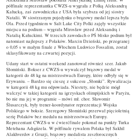
półfinale reprezentantka CWZS-u wygrała z Polką Aleksandrą
Kałucką, zaś zawodniczka z USA była szybsza od jej siostry
Natalii. W siostrzanym pojedynku o brązowy medal lepsza była
Ola. Przed tygodniem w Salt Lake City Polki zajęły wszystkie
miejsca na podium – wygrała Mirosław przed Aleksandrą i
Natalią Kałuckimi. W trzecich zawodach o PŚ blisko podium był
natomiast najlepszy z Polaków. Marcin Dzieński, po przegranej
o 0,05 s w małym finale z Włochem Ludovico Fossalim, został
sklasyfikowany na czwartej pozycji.
Udany start w ostatni weekend zanotował również szer. Jakub
Słomiński. Bokser z CWZS-u wywalczył brązowy medal w
kategorii do 48 kg na mistrzostwach Europy, które odbyły się w
Erywaniu. – Bardzo się cieszę z sukcesu „Słomki”. Rywalizacja
w kategorii 48 kg mu odpowiada. Niestety, nie będzie mógł
walczyć w takiej kategorii na igrzyskach olimpijskich w Paryżu,
bo nie ma jej w programie – mówi mł. chor. Sławomir
Ślusarczyk, były trener-koordynator reprezentacji Wojska
Polskiego w boksie. Szeregowy Słomiński przerwał pięcioletnią
serię Polaków bez medalu na mistrzostwach Europy.
Reprezentant CWZS-u w ćwierćfinale pokonał na punkty Turka
Metehana Adıgüzela. W półfinale rywalem Polaka był Sakhil
Alakhverdov z Gruzji, brązowy medalista zeszłorocznych