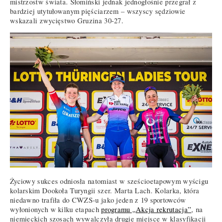
mistrzostw świata. Słomiński jednak jednogłośnie przegrał z
bardziej utytułowanym pięściarzem – wszyscy sędziowie
wskazali zwycięstwo Gruzina 30-27.
Życiowy sukces odniosła natomiast w sześcioetapowym wyścigu
kolarskim Dookoła Turyngii szer. Marta Lach. Kolarka, która
niedawno trafiła do CWZS-u jako jeden z 19 sportowców
wyłonionych w kilku etapach
programu „Akcja rekrutacja”
, na
niemieckich szosach wywalczyła drugie miejsce w klasyfikacji