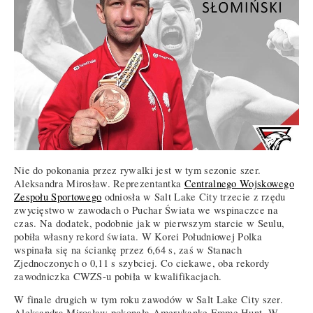
Nie do pokonania przez rywalki jest w tym sezonie szer.
Aleksandra Mirosław. Reprezentantka
Centralnego Wojskowego
Zespołu Sportowego
odniosła w Salt Lake City trzecie z rzędu
zwycięstwo w zawodach o Puchar Świata we wspinaczce na
czas. Na dodatek, podobnie jak w pierwszym starcie w Seulu,
pobiła własny rekord świata. W Korei Południowej Polka
wspinała się na ściankę przez 6,64 s, zaś w Stanach
Zjednoczonych o 0,11 s szybciej. Co ciekawe, oba rekordy
zawodniczka CWZS-u pobiła w kwalifikacjach.
W finale drugich w tym roku zawodów w Salt Lake City szer.
Aleksandra Mirosław pokonała Amerykankę Emmę Hunt. W