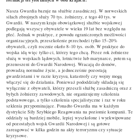
Nasza Gwardia bazuje na służbie zasadniczej. W norweskich
siłach zbrojnych służy 70 tys. żołnierzy, z tego 40 tys. w
Gwardii. W naszym kraju obowiązkowej służbie wojskowej
podlegają wszyscy obywatele w wieku 19 lat bez względu na
płeć. Jednak w praktyce, z powodu ograniczonych możliwości
organizacyjnych, przeszkolenie przechodzi tylko 15–20%
obywateli, czyli rocznie około 8–10 tys. osób. W praktyce do
wojska idą więc tylko ci, którzy tego chcą. Przez rok żołnierze
służą w wojskach lądowych, lotnictwie lub marynarce, potem są
przenoszeni do Gwardii Narodowej. Wracają do domów,
prowadzą normalne życie, a jednocześnie pozostają
gwardzistami i w razie kryzysu, katastrofy czy wojny mogą
włączyć się do działania. Ponieważ pododdziały składają się
wyłącznie z obywateli, którzy przeszli służbę zasadniczą oraz z
byłych żołnierzy zawodowych, nie organizujemy szkolenia
podstawowego, a tylko szkolenia specjalistyczne i raz w roku
szklenia przypominające. Ponadto Gwardia ma w każdym
dystrykcie Siły Szybkiego Reagowania na poziomie kompanii. Te
oddziały są bardziej mobile, lepiej wyszkolone i wyekwipowane
od pozostałych wojsk Gwardii Narodowej i są gotowe
zareagować w kilka godzin na akty terroryzmu czy sytuacje
kryzysowe.