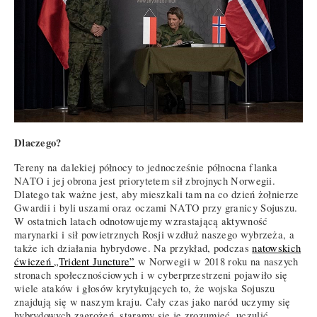
Dlaczego?
Tereny na dalekiej północy to jednocześnie północna flanka
NATO i jej obrona jest priorytetem sił zbrojnych Norwegii.
Dlatego tak ważne jest, aby mieszkali tam na co dzień żołnierze
Gwardii i byli uszami oraz oczami NATO przy granicy Sojuszu.
W ostatnich latach odnotowujemy wzrastającą aktywność
marynarki i sił powietrznych Rosji wzdłuż naszego wybrzeża, a
także ich działania hybrydowe. Na przykład, podczas
natowskich
ćwiczeń „Trident Juncture”
w Norwegii w 2018 roku na naszych
stronach społecznościowych i w cyberprzestrzeni pojawiło się
wiele ataków i głosów krytykujących to, że wojska Sojuszu
znajdują się w naszym kraju. Cały czas jako naród uczymy się
hybrydowych zagrożeń, staramy się je zrozumieć, uczulić