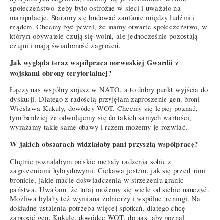
społeczeństwo, żeby było ostrożne w sieci i uważało na
manipulacje. Staramy się budować zaufanie między ludźmi i
rządem. Chcemy być pewni, że mamy otwarte społeczeństwo, w
którym obywatele czują się wolni, ale jednocześnie pozostają
czujni i mają świadomość zagrożeń.
Jak wygląda teraz współpraca norweskiej Gwardii z
wojskami obrony terytorialnej?
Łączy nas wspólny sojusz w NATO, a to dobry punkt wyjścia do
dyskusji. Dlatego z radością przyjęłam zaproszenie gen. broni
Wiesława Kukuły, dowódcy WOT. Chcemy się lepiej poznać,
tym bardziej że odwołujemy się do takich samych wartości,
wyrażamy takie same obawy i razem możemy je rozwiać.
W jakich obszarach widziałaby pani przyszłą współpracę?
Chętnie poznałabym polskie metody radzenia sobie z
zagrożeniami hybrydowymi. Ciekawa jestem, jak się przed nimi
bronicie, jakie macie doświadczenia w strzeżeniu granic
państwa. Uważam, że tutaj możemy się wiele od siebie nauczyć.
Możliwa byłaby też wymiana żołnierzy i wspólne treningi. Na
dokładne ustalenia potrzeba więcej spotkań, dlatego chcę
zaprosić gen. Kukułę, dowódcę WOT, do nas, aby poznał