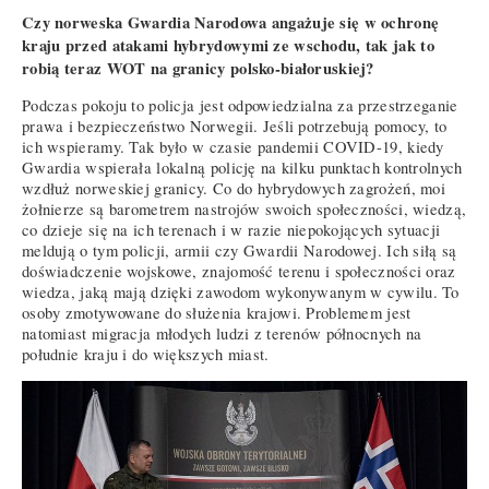
Czy norweska Gwardia Narodowa angażuje się w ochronę
kraju przed atakami hybrydowymi ze wschodu, tak jak to
robią teraz WOT na granicy polsko-białoruskiej?
Podczas pokoju to policja jest odpowiedzialna za przestrzeganie
prawa i bezpieczeństwo Norwegii. Jeśli potrzebują pomocy, to
ich wspieramy. Tak było w czasie pandemii COVID-19, kiedy
Gwardia wspierała lokalną policję na kilku punktach kontrolnych
wzdłuż norweskiej granicy. Co do hybrydowych zagrożeń, moi
żołnierze są barometrem nastrojów swoich społeczności, wiedzą,
co dzieje się na ich terenach i w razie niepokojących sytuacji
meldują o tym policji, armii czy Gwardii Narodowej. Ich siłą są
doświadczenie wojskowe, znajomość terenu i społeczności oraz
wiedza, jaką mają dzięki zawodom wykonywanym w cywilu. To
osoby zmotywowane do służenia krajowi. Problemem jest
natomiast migracja młodych ludzi z terenów północnych na
południe kraju i do większych miast.