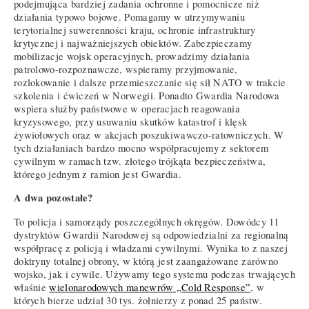
podejmująca bardziej zadania ochronne i pomocnicze niż
działania typowo bojowe. Pomagamy w utrzymywaniu
terytorialnej suwerenności kraju, ochronie infrastruktury
krytycznej i najważniejszych obiektów. Zabezpieczamy
mobilizacje wojsk operacyjnych, prowadzimy działania
patrolowo-rozpoznawcze, wspieramy przyjmowanie,
rozlokowanie i dalsze przemieszczanie się sił NATO w trakcie
szkolenia i ćwiczeń w Norwegii. Ponadto Gwardia Narodowa
wspiera służby państwowe w operacjach reagowania
kryzysowego, przy usuwaniu skutków katastrof i klęsk
żywiołowych oraz w akcjach poszukiwawczo-ratowniczych. W
tych działaniach bardzo mocno współpracujemy z sektorem
cywilnym w ramach tzw. złotego trójkąta bezpieczeństwa,
którego jednym z ramion jest Gwardia.
A dwa pozostałe?
To policja i samorządy poszczególnych okręgów. Dowódcy 11
dystryktów Gwardii Narodowej są odpowiedzialni za regionalną
współpracę z policją i władzami cywilnymi. Wynika to z naszej
doktryny totalnej obrony, w którą jest zaangażowane zarówno
wojsko, jak i cywile. Używamy tego systemu podczas trwających
właśnie
wielonarodowych manewrów „Cold Response”
, w
których bierze udział 30 tys. żołnierzy z ponad 25 państw.