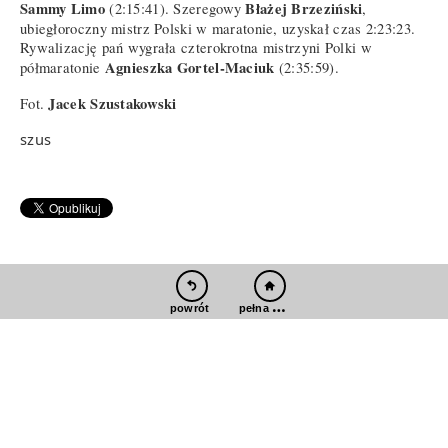
Sammy Limo
Błażej Brzeziński
(2:15:41). Szeregowy
,
ubiegłoroczny mistrz Polski w maratonie, uzyskał czas 2:23:23.
Rywalizację pań wygrała czterokrotna mistrzyni Polki w
Agnieszka Gortel-Maciuk
półmaratonie
(2:35:59).
Jacek Szustakowski
Fot.
szus
pełna wersja
powrót