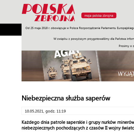
moja polska zbrojna
Od 25 maja 2018 r. obowiązuje w Polsce Rozporządzenie Parlamentu Europejskieg
Armia
Poligon
Sprzęt
Misje
Polityka
Prawo
W związku z powyższym przygotowaliśmy dla Państwa inform
Prosimy o 
Niebezpieczna służba saperów
10.05.2021, godz. 11:19
Każdego dnia patrole saperskie i grupy nurków miner
niebezpiecznych pochodzących z czasów II wojny świato