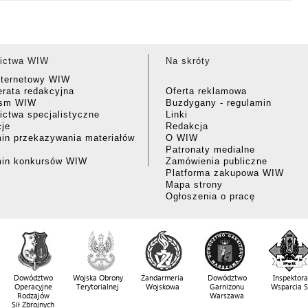
ictwa WIW
Na skróty
nternetowy WIW
rata redakcyjna
Oferta reklamowa
ism WIW
Buzdygany - regulamin
ctwa specjalistyczne
Linki
cje
Redakcja
in przekazywania materiałów
O WIW
Patronaty medialne
min konkursów WIW
Zamówienia publiczne
Platforma zakupowa WIW
Mapa strony
Ogłoszenia o pracę
Dowództwo
Wojska Obrony
Żandarmeria
Dowództwo
Inspektora
Operacyjne
Terytorialnej
Wojskowa
Garnizonu
Wsparcia 
Rodzajów
Warszawa
Sił Zbrojnych