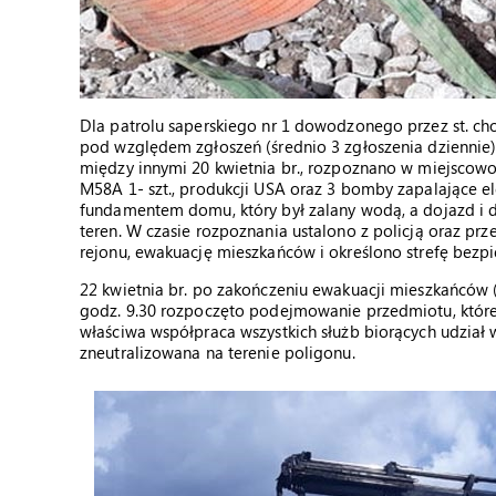
Dla patrolu saperskiego nr 1 dowodzonego przez st. ch
pod względem zgłoszeń (średnio 3 zgłoszenia dziennie)
między innymi 20 kwietnia br., rozpoznano w miejscow
M58A 1- szt., produkcji USA oraz 3 bomby zapalające 
fundamentem domu, który był zalany wodą, a dojazd i 
teren. W czasie rozpoznania ustalono z policją oraz pr
rejonu, ewakuację mieszkańców i określono strefę bezp
22 kwietnia br. po zakończeniu ewakuacji mieszkańców (
godz. 9.30 rozpoczęto podejmowanie przedmiotu, które 
właściwa współpraca wszystkich służb biorących udział 
zneutralizowana na terenie poligonu.