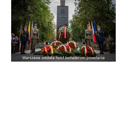
Warszawa oddała hołd bohaterom powstania