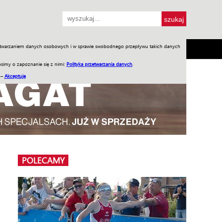
przetwarzaniem danych osobowych i w sprawie swobodnego przepływu takich danych
SH
SKLEP
Jednodniówki
Praca w WIW
simy o zapoznanie się z nimi:
Polityka przetwarzania danych
.
 –
Akceptuję
POLECAMY