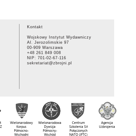
Kontakt
Wojskowy Instytut Wydawniczy
Al. Jerozolimskie 97
00-909 Warszawa
+48 261 849 008
NIP: 701-02-67-116
sekretariat@zbrojni.pl
t
Wielonarodowy
Wielonarodowa
Centrum
Agencja
SZ
Korpus
Dywizja
Szkolenia Sił
Uzbrojenia
Północno-
Północny-
Połączonych
Wschodni
Wschód
NATO (JFTC)