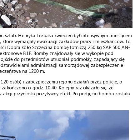
or. sztab. Henryka Trebasa kwiecień był intensywnym miesiącem
, które wymagały ewakuacji zakładów pracy i mieszkańców. To
ości Dobra koło Szczecina bombę lotniczą 250 kg SAP 500 AN-
elektronowe B1E. Bomby znajdowały się w wykopie pod
dojście do przedmiotów utrudniał podmokły, zapadający się
zedstawicielami administracji samorządowej zabezpieczenie
ieczeństwa na 1200 m.
120 osób) i zabezpieczeniu rejonu działań przez policję, o
zakończono o godz. 10.40. Kolejny raz okazało się, że
w akcji przyniosła pozytywny efekt. Po podjęciu bomba została