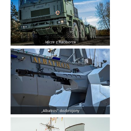
Jelcze z Raciborza
„Albatros” dozbrojony