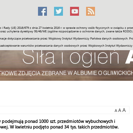
o i Rady (UE) 2016/679 z dnia 27 kwietnia 2016 r. w sprawie ochrony osób fizycznych w związku z 
Świat
Społeczność
Sport
Historia
Galerie
Wideo
ENGLI
oraz uchylenia dyrektywy 95/46/WE (ogólne rozporządzenie o ochronie danych, zwane także RODO).
acje dotyczące przetwarzania przez Wojskowy Instytut Wydawniczy Państwa danych osobowych. Pro
zaakceptowanie warunków przetwarzania danych osobowych przez Wojskowych Instytut Wydawniczy
A
A
A
ów podejmują ponad 1000 szt. przedmiotów wybuchowych i
wej. W kwietniu podjęto ponad 34 tys. takich przedmiotów.