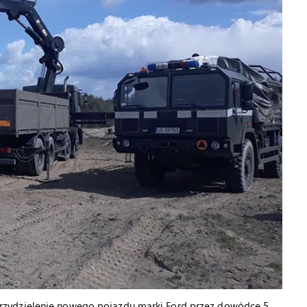
rzydzielenie nowego pojazdu marki Ford przez dowódcę 5