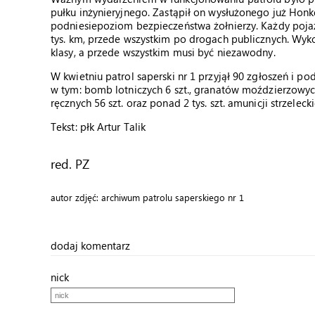
pułku inżynieryjnego. Zastąpił on wysłużonego już Hon
podniesiepoziom bezpieczeństwa żołnierzy. Każdy pojaz
tys. km, przede wszystkim po drogach publicznych. Wyk
klasy, a przede wszystkim musi być niezawodny.
W kwietniu patrol saperski nr 1 przyjął 90 zgłoszeń i 
w tym: bomb lotniczych 6 szt., granatów moździerzowych 
ręcznych 56 szt. oraz ponad 2 tys. szt. amunicji strzelecki
Tekst: płk Artur Talik
red. PZ
autor zdjęć: archiwum patrolu saperskiego nr 1
dodaj komentarz
nick