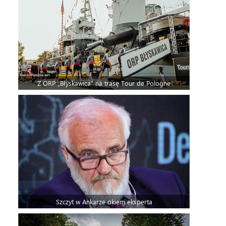
Z ORP „Błyskawica” na trasę Tour de Pologne
Szczyt w Ankarze okiem eksperta