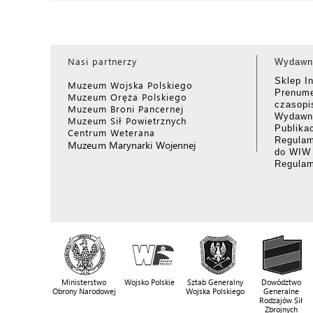
Nasi partnerzy
Wydawn
Sklep I
Muzeum Wojska Polskiego
Prenume
Muzeum Oręża Polskiego
czasop
Muzeum Broni Pancernej
Wydawni
Muzeum Sił Powietrznych
Publika
Centrum Weterana
Regulam
Muzeum Marynarki Wojennej
do WIW
Regula
Ministerstwo
Wojsko Polskie
Sztab Generalny
Dowództwo
Obrony Narodowej
Wojska Polskiego
Generalne
Rodzajów Sił
Zbrojnych