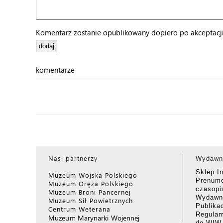
Komentarz zostanie opublikowany dopiero po akceptacji 
komentarze
Nasi partnerzy
Wydawn
Sklep I
Muzeum Wojska Polskiego
Prenume
Muzeum Oręża Polskiego
czasop
Muzeum Broni Pancernej
Wydawni
Muzeum Sił Powietrznych
Publika
Centrum Weterana
Regulam
Muzeum Marynarki Wojennej
do WIW