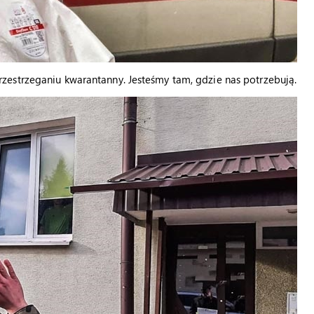
estrzeganiu kwarantanny. Jesteśmy tam, gdzie nas potrzebują.