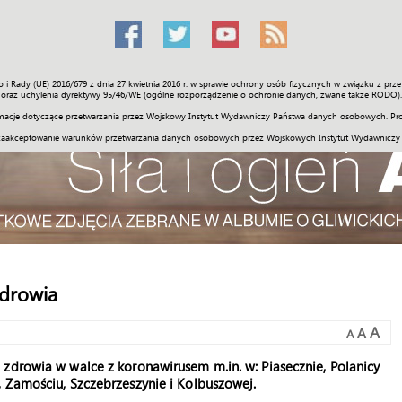
o i Rady (UE) 2016/679 z dnia 27 kwietnia 2016 r. w sprawie ochrony osób fizycznych w związku z 
Świat
Społeczność
Sport
Historia
Galerie
Wideo
ENGLI
oraz uchylenia dyrektywy 95/46/WE (ogólne rozporządzenie o ochronie danych, zwane także RODO).
acje dotyczące przetwarzania przez Wojskowy Instytut Wydawniczy Państwa danych osobowych. Pro
zaakceptowanie warunków przetwarzania danych osobowych przez Wojskowych Instytut Wydawniczy
zdrowia
A
A
A
zdrowia w walce z koronawirusem m.in. w: Piasecznie, Polanicy
, Zamościu, Szczebrzeszynie i Kolbuszowej.