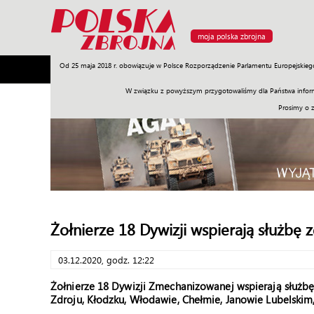
moja polska zbrojna
Od 25 maja 2018 r. obowiązuje w Polsce Rozporządzenie Parlamentu Europejskieg
Armia
Poligon
Sprzęt
Misje
Polityka
Prawo
W związku z powyższym przygotowaliśmy dla Państwa inform
Prosimy o 
Żołnierze 18 Dywizji wspierają służbę 
03.12.2020, godz. 12:22
Żołnierze 18 Dywizji Zmechanizowanej wspierają służbę 
Zdroju, Kłodzku, Włodawie, Chełmie, Janowie Lubelskim