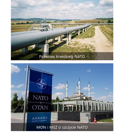
Paliwowy krwiobieg NATO
MON i MSZ o szczycie NATO