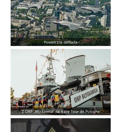
Powietrzna defilada
Z ORP „Błyskawica” na trasę Tour de Pologne