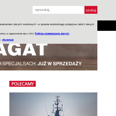
przetwarzaniem danych osobowych i w sprawie swobodnego przepływu takich danych
SH
SKLEP
Jednodniówki
Praca w WIW
simy o zapoznanie się z nimi:
Polityka przetwarzania danych
.
 –
Akceptuję
POLECAMY