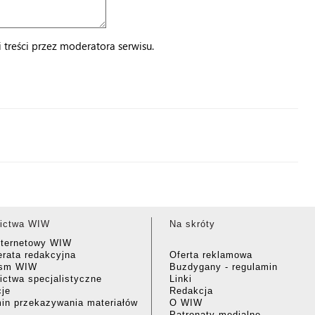
treści przez moderatora serwisu.
ictwa WIW
Na skróty
nternetowy WIW
rata redakcyjna
Oferta reklamowa
ism WIW
Buzdygany - regulamin
ctwa specjalistyczne
Linki
cje
Redakcja
in przekazywania materiałów
O WIW
Patronaty medialne