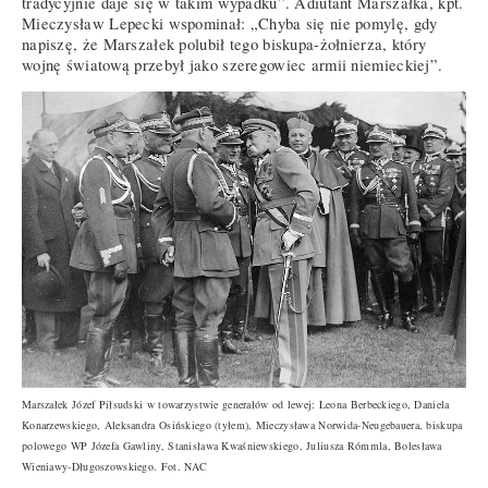
tradycyjnie daje się w takim wypadku”. Adiutant Marszałka, kpt.
Mieczysław Lepecki wspominał: „Chyba się nie pomylę, gdy
napiszę, że Marszałek polubił tego biskupa-żołnierza, który
wojnę światową przebył jako szeregowiec armii niemieckiej”.
Marszałek Józef Piłsudski w towarzystwie generałów od lewej: Leona Berbeckiego, Daniela
Konarzewskiego, Aleksandra Osińskiego (tyłem), Mieczysława Norwida-Neugebauera, biskupa
polowego WP Józefa Gawliny, Stanisława Kwaśniewskiego, Juliusza Rómmla, Bolesława
Wieniawy-Długoszowskiego. Fot. NAC