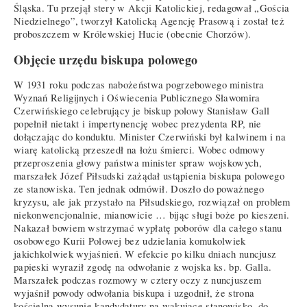
Śląska. Tu przejął stery w Akcji Katolickiej, redagował „Gościa
Niedzielnego”, tworzył Katolicką Agencję Prasową i został też
proboszczem w Królewskiej Hucie (obecnie Chorzów).
Objęcie urzędu biskupa polowego
W 1931 roku podczas nabożeństwa pogrzebowego ministra
Wyznań Religijnych i Oświecenia Publicznego Sławomira
Czerwińskiego celebrujący je biskup polowy Stanisław Gall
popełnił nietakt i impertynencję wobec prezydenta RP, nie
dołączając do konduktu. Minister Czerwiński był kalwinem i na
wiarę katolicką przeszedł na łożu śmierci. Wobec odmowy
przeproszenia głowy państwa minister spraw wojskowych,
marszałek Józef Piłsudski zażądał ustąpienia biskupa polowego
ze stanowiska. Ten jednak odmówił. Doszło do poważnego
kryzysu, ale jak przystało na Piłsudskiego, rozwiązał on problem
niekonwencjonalnie, mianowicie … bijąc sługi boże po kieszeni.
Nakazał bowiem wstrzymać wypłatę poborów dla całego stanu
osobowego Kurii Polowej bez udzielania komukolwiek
jakichkolwiek wyjaśnień. W efekcie po kilku dniach nuncjusz
papieski wyraził zgodę na odwołanie z wojska ks. bp. Galla.
Marszałek podczas rozmowy w cztery oczy z nuncjuszem
wyjaśnił powody odwołania biskupa i uzgodnił, że strona
kościelna wysunie kandydatury na wakujące stanowisko, do