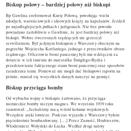
Biskup polowy – bardziej polowy niż biskupi
Bp Gawlina zreformował Kurię Polową, powołując wielu
młodych, wartościowych i ideowych księży na kapelanów. Jeździł
po najodleglejszych pułkach i poligonach. Nie bez powodu
powiadano żartobliwie o Gawlinie, że jest bardziej polowy niż
biskupi. Wobec ówczesnych rządzących nie grzeszył
serwilizmem. Był jedynym biskupem z Warszawy obecnym na
pogrzebie Wojciecha Korfantego, jednego z przeciwników obozu
rządowego. Oficerowie broni pancernej byli mu wdzięczni za
dotarcie w ich imieniu do marszałka Śmigłego-Rydza i
przedstawienie faktycznego stanu broni pancernej oraz sposobów
zaradzenia temu. Ponieważ nie mogli dać biskupowi raportu na
piśmie, musiał się wszystkich danych nauczyć na pamięć.
Biskup przyciąga bomby
Od wybuchu wojny o biskupie żartowano, że przyciąga
niemieckie bomby niczym magnes. We wrześniu 1939 roku
zanotował: „Jechaliśmy nocą wśród kolumn wojskowych.
Wszędzie ataki lotnicze. Podczas wyjazdu z Warszawy byłem
pięciokrotnie bombardowany. […] Przez Zamość, Hrubieszów,
Włodzimierz Wołyński do Łucka. Wzdłuż drogi naloty