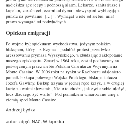
nadjeżdżające jeepy i podnoszą alarm. Lekarze, sanitariusze i
kapelan, zarośnięci, czarni od dymu i niewyspani wybiegają z
punktu na powitanie. […]”. Wymagał wiele od siebie, miał
prawo wymagać od podwładnych.
Opiekun emigracji
Po wojnie był opiekunem wychodźstwa, jedynym polskim
biskupem, który – z Rzymu – podniósł protest przeciwko
aresztowaniu prymasa Wyszyńskiego, wzbudzając zakłopotanie
naszego episkopatu. Zmarł w 1964 roku, został pochowany na
poświęconym przez siebie Polskim Cmentarzu Wojennym na
Monte Cassino. W 2006 roku na rynku w Raciborzu odsłonięto
pomnik biskupa polowego Wojska Polskiego, biskupa-tułacza
Józefa Gawliny. Biskup trzyma w jednej ręce krzyż, a w drugiej
kartę z swoimi słowami: „Nie o to chodzi, jak życie sobie ułożyć,
lecz dlaczego żyć warto”. Pod pomnikiem wmurowano urnę z
ziemią spod Monte Cassino.
Andrzej Łydka
autor zdjęć: NAC, Wikipedia