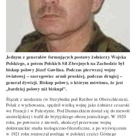
Jednym z generałów formujących postawy żołnierzy Wojska
Polskiego, a potem Polskich Sił Zbrojnych na Zachodzie był
biskup polowy Józef Gawlina. Podczas pierwszej wojny
światowej – szeregowiec armii pruskiej, podczas drugiej –
generał dywizji. Biskup polowy, o którym mówiono, że jest
„bardziej polowy niż biskupi”.
Ślązak z urodzenia (w Strzybniku pod Ratibor in Oberschlesien),
Polak z wychowania, spędził wielką wojnę jako żołnierz cesarski
we Francji i w Palestynie. Pod Damaszkiem dostał się do niewoli
australijskiej i trafił do brytyjskiego obozu jenieckiego. W 1920
roku, po powrocie z niewoli, ukończył przerwane wojną
doktoranckie studia teologiczno-filozoficzne, a po wyświęceniu
w 1921 roku rozpoczął posługę w polskiej części Górnego