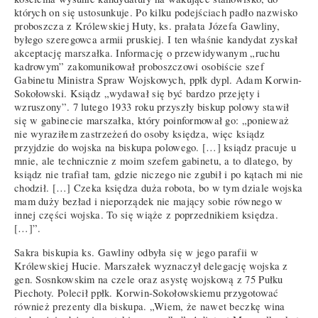
których on się ustosunkuje. Po kilku podejściach padło nazwisko
proboszcza z Królewskiej Huty, ks. prałata Józefa Gawliny,
byłego szeregowca armii pruskiej. I ten właśnie kandydat zyskał
akceptację marszałka. Informację o przewidywanym „ruchu
kadrowym” zakomunikował proboszczowi osobiście szef
Gabinetu Ministra Spraw Wojskowych, ppłk dypl. Adam Korwin-
Sokołowski. Ksiądz „wydawał się być bardzo przejęty i
wzruszony”. 7 lutego 1933 roku przyszły biskup polowy stawił
się w gabinecie marszałka, który poinformował go: „ponieważ
nie wyraziłem zastrzeżeń do osoby księdza, więc ksiądz
przyjdzie do wojska na biskupa polowego. […] ksiądz pracuje u
mnie, ale technicznie z moim szefem gabinetu, a to dlatego, by
ksiądz nie trafiał tam, gdzie niczego nie zgubił i po kątach mi nie
chodził. […] Czeka księdza duża robota, bo w tym dziale wojska
mam duży bezład i nieporządek nie mający sobie równego w
innej części wojska. To się wiąże z poprzednikiem księdza.
[…]”.
Sakra biskupia ks. Gawliny odbyła się w jego parafii w
Królewskiej Hucie. Marszałek wyznaczył delegację wojska z
gen. Sosnkowskim na czele oraz asystę wojskową z 75 Pułku
Piechoty. Polecił ppłk. Korwin-Sokołowskiemu przygotować
również prezenty dla biskupa. „Wiem, że nawet beczkę wina