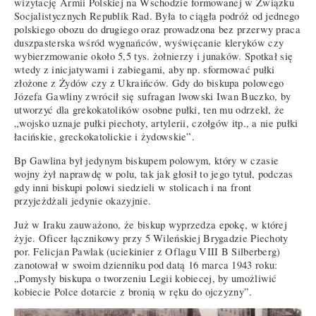
wizytację Armii Polskiej na Wschodzie formowanej w Związku
Socjalistycznych Republik Rad. Była to ciągła podróż od jednego
polskiego obozu do drugiego oraz prowadzona bez przerwy praca
duszpasterska wśród wygnańców, wyświęcanie kleryków czy
wybierzmowanie około 5,5 tys. żołnierzy i junaków. Spotkał się
wtedy z inicjatywami i zabiegami, aby np. sformować pułki
złożone z Żydów czy z Ukraińców. Gdy do biskupa polowego
Józefa Gawliny zwrócił się sufragan lwowski Iwan Buczko, by
utworzyć dla grekokatolików osobne pułki, ten mu odrzekł, że
„wojsko uznaje pułki piechoty, artylerii, czołgów itp., a nie pułki
łacińskie, greckokatolickie i żydowskie”.
Bp Gawlina był jedynym biskupem polowym, który w czasie
wojny żył naprawdę w polu, tak jak głosił to jego tytuł, podczas
gdy inni biskupi polowi siedzieli w stolicach i na front
przyjeżdżali jedynie okazyjnie.
Już w Iraku zauważono, że biskup wyprzedza epokę, w której
żyje. Oficer łącznikowy przy 5 Wileńskiej Brygadzie Piechoty
por. Felicjan Pawlak (uciekinier z Oflagu VIII B Silberberg)
zanotował w swoim dzienniku pod datą 16 marca 1943 roku:
„Pomysły biskupa o tworzeniu Legii kobiecej, by umożliwić
kobiecie Polce dotarcie z bronią w ręku do ojczyzny”.