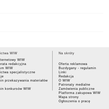
ictwa WIW
Na skróty
nternetowy WIW
rata redakcyjna
Oferta reklamowa
ism WIW
Buzdygany - regulamin
ctwa specjalistyczne
Linki
cje
Redakcja
in przekazywania materiałów
O WIW
Patronaty medialne
min konkursów WIW
Zamówienia publiczne
Platforma zakupowa WIW
Mapa strony
Ogłoszenia o pracę