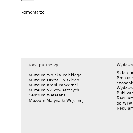
komentarze
Nasi partnerzy
Wydawn
Sklep I
Muzeum Wojska Polskiego
Prenume
Muzeum Oręża Polskiego
czasop
Muzeum Broni Pancernej
Wydawni
Muzeum Sił Powietrznych
Publika
Centrum Weterana
Regulam
Muzeum Marynarki Wojennej
do WIW
Regula