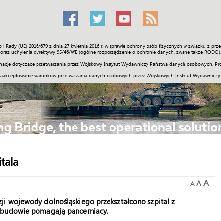
o i Rady (UE) 2016/679 z dnia 27 kwietnia 2016 r. w sprawie ochrony osób fizycznych w związku z 
Świat
Społeczność
Sport
Historia
Galerie
Wideo
ENGLI
oraz uchylenia dyrektywy 95/46/WE (ogólne rozporządzenie o ochronie danych, zwane także RODO).
acje dotyczące przetwarzania przez Wojskowy Instytut Wydawniczy Państwa danych osobowych. Pro
zaakceptowanie warunków przetwarzania danych osobowych przez Wojskowych Instytut Wydawniczy
tala
A
A
A
i wojewody dolnośląskiego przekształcono szpital z
ozbudowie pomagają pancerniacy.