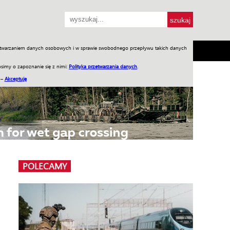
przetwarzaniem danych osobowych i w sprawie swobodnego przepływu takich danych
SH
SKLEP
Jednodniówki
Praca w WIW
simy o zapoznanie się z nimi:
Polityka przetwarzania danych
.
 –
Akceptuję
POLECAMY