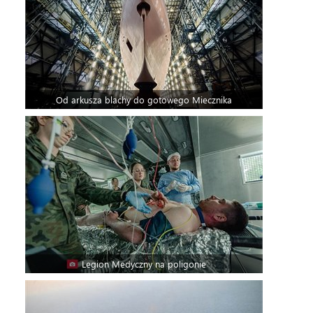
Od arkusza blachy do gotowego Miecznika
Legion Medyczny na poligonie