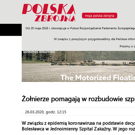
moja polska zbrojna
Od 25 maja 2018 r. obowiązuje w Polsce Rozporządzenie Parlamentu Europejskieg
Armia
Poligon
Sprzęt
Misje
Polityka
Prawo
W związku z powyższym przygotowaliśmy dla Państwa inform
Prosimy o 
Żołnierze pomagają w rozbudowie szpi
26.03.2020, godz. 12:15
W związku z epidemią koronawirusa na podstawie decyzj
Bolesławca w Jednoimienny Szpital Zakaźny. W jego r