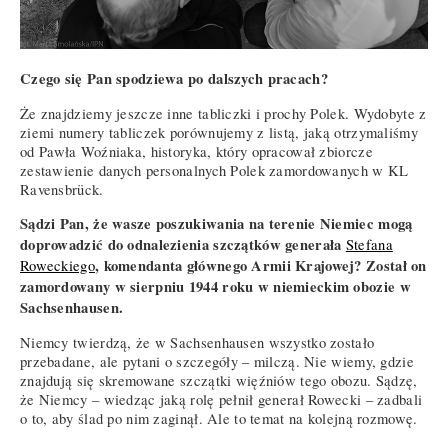
Czego się Pan spodziewa po dalszych pracach?
Że znajdziemy jeszcze inne tabliczki i prochy Polek. Wydobyte z
ziemi numery tabliczek porównujemy z listą, jaką otrzymaliśmy
od Pawła Woźniaka, historyka, który opracował zbiorcze
zestawienie danych personalnych Polek zamordowanych w KL
Ravensbrück.
Sądzi Pan, że wasze poszukiwania na terenie Niemiec mogą
doprowadzić do odnalezienia szczątków generała
Stefana
, komendanta głównego Armii Krajowej? Został on
Roweckiego
zamordowany w sierpniu 1944 roku w niemieckim obozie w
Sachsenhausen.
Niemcy twierdzą, że w Sachsenhausen wszystko zostało
przebadane, ale pytani o szczegóły – milczą. Nie wiemy, gdzie
znajdują się skremowane szczątki więźniów tego obozu. Sądzę,
że Niemcy – wiedząc jaką rolę pełnił generał Rowecki – zadbali
o to, aby ślad po nim zaginął. Ale to temat na kolejną rozmowę.