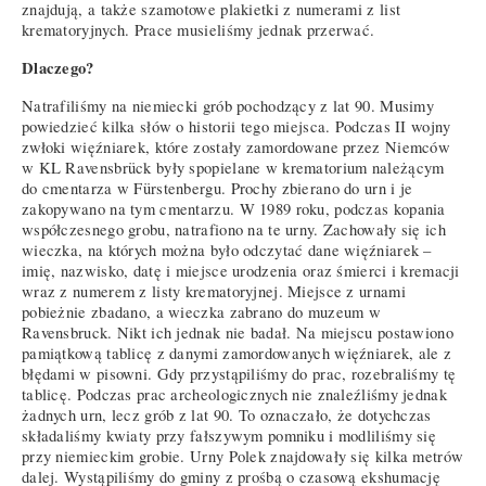
znajdują, a także szamotowe plakietki z numerami z list
krematoryjnych. Prace musieliśmy jednak przerwać.
Dlaczego?
Natrafiliśmy na niemiecki grób pochodzący z lat 90. Musimy
powiedzieć kilka słów o historii tego miejsca. Podczas II wojny
zwłoki więźniarek, które zostały zamordowane przez Niemców
w KL Ravensbrück były spopielane w krematorium należącym
do cmentarza w Fürstenbergu. Prochy zbierano do urn i je
zakopywano na tym cmentarzu. W 1989 roku, podczas kopania
współczesnego grobu, natrafiono na te urny. Zachowały się ich
wieczka, na których można było odczytać dane więźniarek –
imię, nazwisko, datę i miejsce urodzenia oraz śmierci i kremacji
wraz z numerem z listy krematoryjnej. Miejsce z urnami
pobieżnie zbadano, a wieczka zabrano do muzeum w
Ravensbruck. Nikt ich jednak nie badał. Na miejscu postawiono
pamiątkową tablicę z danymi zamordowanych więźniarek, ale z
błędami w pisowni. Gdy przystąpiliśmy do prac, rozebraliśmy tę
tablicę. Podczas prac archeologicznych nie znaleźliśmy jednak
żadnych urn, lecz grób z lat 90. To oznaczało, że dotychczas
składaliśmy kwiaty przy fałszywym pomniku i modliliśmy się
przy niemieckim grobie. Urny Polek znajdowały się kilka metrów
dalej. Wystąpiliśmy do gminy z prośbą o czasową ekshumację