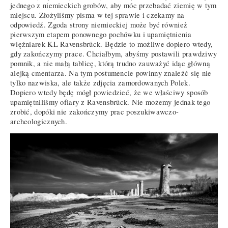
jednego z niemieckich grobów, aby móc przebadać ziemię w tym
miejscu. Złożyliśmy pisma w tej sprawie i czekamy na
odpowiedź. Zgoda strony niemieckiej może być również
pierwszym etapem ponownego pochówku i upamiętnienia
więźniarek KL Ravensbrück. Będzie to możliwe dopiero wtedy,
gdy zakończymy prace. Chciałbym, abyśmy postawili prawdziwy
pomnik, a nie małą tablicę, którą trudno zauważyć idąc główną
alejką cmentarza. Na tym postumencie powinny znaleźć się nie
tylko nazwiska, ale także zdjęcia zamordowanych Polek.
Dopiero wtedy będę mógł powiedzieć, że we właściwy sposób
upamiętniliśmy ofiary z Ravensbrück. Nie możemy jednak tego
zrobić, dopóki nie zakończymy prac poszukiwawczo-
archeologicznych.