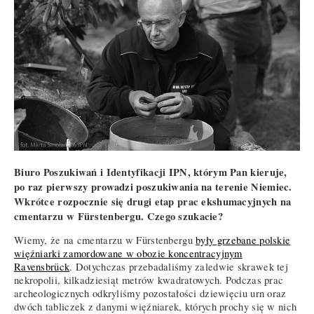
Biuro Poszukiwań i Identyfikacji IPN, którym Pan kieruje,
po raz pierwszy prowadzi poszukiwania na terenie Niemiec.
Wkrótce rozpocznie się drugi etap prac ekshumacyjnych na
cmentarzu w Fürstenbergu. Czego szukacie?
Wiemy, że na cmentarzu w Fürstenbergu
były grzebane polskie
więźniarki zamordowane w obozie koncentracyjnym
Ravensbrück
. Dotychczas przebadaliśmy zaledwie skrawek tej
nekropolii, kilkadziesiąt metrów kwadratowych. Podczas prac
archeologicznych odkryliśmy pozostałości dziewięciu urn oraz
dwóch tabliczek z danymi więźniarek, których prochy się w nich