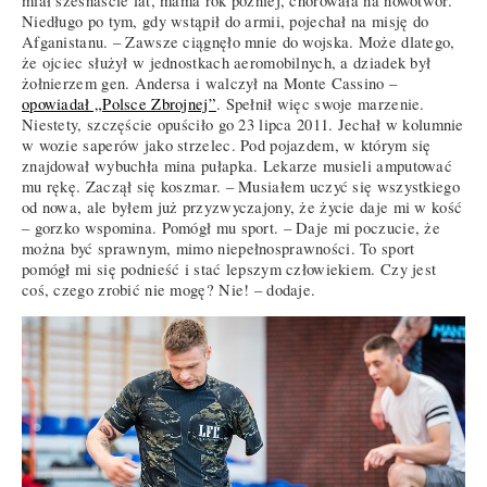
miał szesnaście lat, mama rok później, chorowała na nowotwór.
Niedługo po tym, gdy wstąpił do armii, pojechał na misję do
Afganistanu. – Zawsze ciągnęło mnie do wojska. Może dlatego,
że ojciec służył w jednostkach aeromobilnych, a dziadek był
żołnierzem gen. Andersa i walczył na Monte Cassino –
opowiadał „Polsce Zbrojnej”
. Spełnił więc swoje marzenie.
Niestety, szczęście opuściło go 23 lipca 2011. Jechał w kolumnie
w wozie saperów jako strzelec. Pod pojazdem, w którym się
znajdował wybuchła mina pułapka. Lekarze musieli amputować
mu rękę. Zaczął się koszmar. – Musiałem uczyć się wszystkiego
od nowa, ale byłem już przyzwyczajony, że życie daje mi w kość
– gorzko wspomina. Pomógł mu sport. – Daje mi poczucie, że
można być sprawnym, mimo niepełnosprawności. To sport
pomógł mi się podnieść i stać lepszym człowiekiem. Czy jest
coś, czego zrobić nie mogę? Nie! – dodaje.