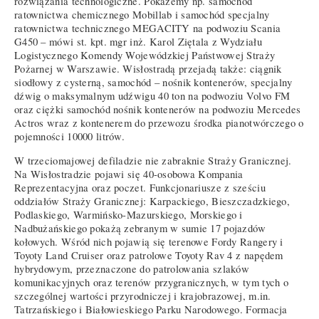
rozwiązania technologiczne. Pokażemy np. samochód
ratownictwa chemicznego Mobillab i samochód specjalny
ratownictwa technicznego MEGACITY na podwoziu Scania
G450 – mówi st. kpt. mgr inż. Karol Ziętala z Wydziału
Logistycznego Komendy Wojewódzkiej Państwowej Straży
Pożarnej w Warszawie. Wisłostradą przejadą także: ciągnik
siodłowy z cysterną, samochód – nośnik kontenerów, specjalny
dźwig o maksymalnym udźwigu 40 ton na podwoziu Volvo FM
oraz ciężki samochód nośnik kontenerów na podwoziu Mercedes
Actros wraz z kontenerem do przewozu środka pianotwórczego o
pojemności 10000 litrów.
W trzeciomajowej defiladzie nie zabraknie Straży Granicznej.
Na Wisłostradzie pojawi się 40-osobowa Kompania
Reprezentacyjna oraz poczet. Funkcjonariusze z sześciu
oddziałów Straży Granicznej: Karpackiego, Bieszczadzkiego,
Podlaskiego, Warmińsko-Mazurskiego, Morskiego i
Nadbużańskiego pokażą zebranym w sumie 17 pojazdów
kołowych. Wśród nich pojawią się terenowe Fordy Rangery i
Toyoty Land Cruiser oraz patrolowe Toyoty Rav 4 z napędem
hybrydowym, przeznaczone do patrolowania szlaków
komunikacyjnych oraz terenów przygranicznych, w tym tych o
szczególnej wartości przyrodniczej i krajobrazowej, m.in.
Tatrzańskiego i Białowieskiego Parku Narodowego. Formacja