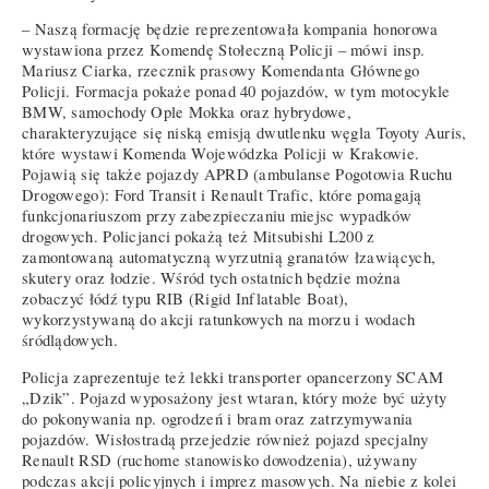
– Naszą formację będzie reprezentowała kompania honorowa
wystawiona przez Komendę Stołeczną Policji – mówi insp.
Mariusz Ciarka, rzecznik prasowy Komendanta Głównego
Policji. Formacja pokaże ponad 40 pojazdów, w tym motocykle
BMW, samochody Ople Mokka oraz hybrydowe,
charakteryzujące się niską emisją dwutlenku węgla Toyoty Auris,
które wystawi Komenda Wojewódzka Policji w Krakowie.
Pojawią się także pojazdy APRD (ambulanse Pogotowia Ruchu
Drogowego): Ford Transit i Renault Trafic, które pomagają
funkcjonariuszom przy zabezpieczaniu miejsc wypadków
drogowych. Policjanci pokażą też Mitsubishi L200 z
zamontowaną automatyczną wyrzutnią granatów łzawiących,
skutery oraz łodzie. Wśród tych ostatnich będzie można
zobaczyć łódź typu RIB (Rigid Inflatable Boat),
wykorzystywaną do akcji ratunkowych na morzu i wodach
śródlądowych.
Policja zaprezentuje też lekki transporter opancerzony SCAM
„Dzik”. Pojazd wyposażony jest wtaran, który może być użyty
do pokonywania np. ogrodzeń i bram oraz zatrzymywania
pojazdów. Wisłostradą przejedzie również pojazd specjalny
Renault RSD (ruchome stanowisko dowodzenia), używany
podczas akcji policyjnych i imprez masowych. Na niebie z kolei