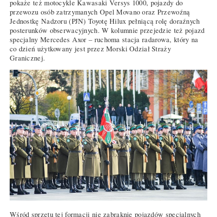
pokaże też motocykle Kawasaki Versys 1000, pojazdy do
przewozu osób zatrzymanych Opel Movano oraz Przewoźną
Jednostkę Nadzoru (PJN) Toyotę Hilux pełniącą rolę doraźnych
posterunków obserwacyjnych. W kolumnie przejedzie też pojazd
specjalny Mercedes Axor – ruchoma stacja radarowa, który na
co dzień użytkowany jest przez Morski Odział Straży
Granicznej.
Wśród sprzętu tej formacji nie zabraknie pojazdów specjalnych