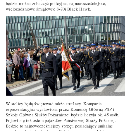
będzie można zobaczyć policyjne, najnowocześniejsze,
wielozadaniowe śmigłowce S-70i Black Hawk.
W stolicy będą świętować także strażacy. Kompania
reprezentacyjna wystawiona przez Komendę Główną PSP i
Szkołę Główną Służby Pożarniczej będzie liczyła ok. 45 osób.
Pojawi się też osiem pojazdów Państwowej Straży Pożarnej. –
Będzie to najnowocześniejszy sprzęt, posiadający unikalne