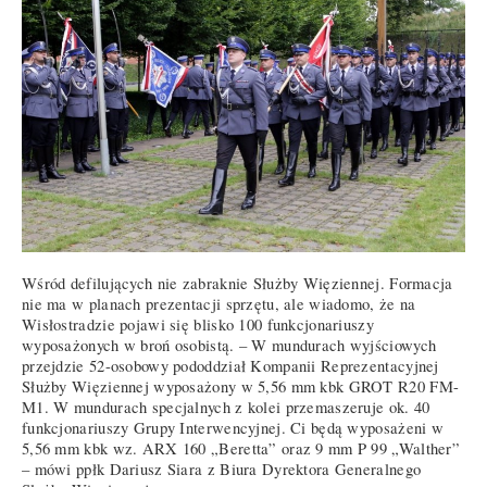
Wśród defilujących nie zabraknie Służby Więziennej. Formacja
nie ma w planach prezentacji sprzętu, ale wiadomo, że na
Wisłostradzie pojawi się blisko 100 funkcjonariuszy
wyposażonych w broń osobistą. – W mundurach wyjściowych
przejdzie 52-osobowy pododdział Kompanii Reprezentacyjnej
Służby Więziennej wyposażony w 5,56 mm kbk GROT R20 FM-
M1. W mundurach specjalnych z kolei przemaszeruje ok. 40
funkcjonariuszy Grupy Interwencyjnej. Ci będą wyposażeni w
5,56 mm kbk wz. ARX 160 „Beretta” oraz 9 mm P 99 „Walther”
– mówi ppłk Dariusz Siara z Biura Dyrektora Generalnego