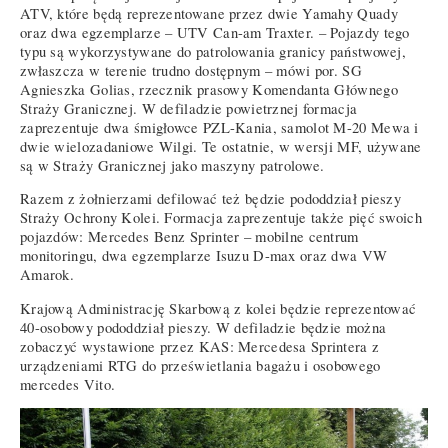
ATV, które będą reprezentowane przez dwie Yamahy Quady
oraz dwa egzemplarze – UTV Can-am Traxter. – Pojazdy tego
typu są wykorzystywane do patrolowania granicy państwowej,
zwłaszcza w terenie trudno dostępnym – mówi por. SG
Agnieszka Golias, rzecznik prasowy Komendanta Głównego
Straży Granicznej. W defiladzie powietrznej formacja
zaprezentuje dwa śmigłowce PZL-Kania, samolot M-20 Mewa i
dwie wielozadaniowe Wilgi. Te ostatnie, w wersji MF, używane
są w Straży Granicznej jako maszyny patrolowe.
Razem z żołnierzami defilować też będzie pododdział pieszy
Straży Ochrony Kolei. Formacja zaprezentuje także pięć swoich
pojazdów: Mercedes Benz Sprinter – mobilne centrum
monitoringu, dwa egzemplarze Isuzu D-max oraz dwa VW
Amarok.
Krajową Administrację Skarbową z kolei będzie reprezentować
40-osobowy pododdział pieszy. W defiladzie będzie można
zobaczyć wystawione przez KAS: Mercedesa Sprintera z
urządzeniami RTG do prześwietlania bagażu i osobowego
mercedes Vito.