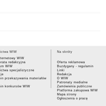
ictwa WIW
Na skróty
nternetowy WIW
rata redakcyjna
Oferta reklamowa
ism WIW
Buzdygany - regulamin
ctwa specjalistyczne
Linki
cje
Redakcja
in przekazywania materiałów
O WIW
Patronaty medialne
min konkursów WIW
Zamówienia publiczne
Platforma zakupowa WIW
Mapa strony
Ogłoszenia o pracę