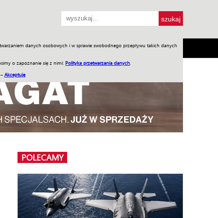
przetwarzaniem danych osobowych i w sprawie swobodnego przepływu takich danych
SH
SKLEP
Jednodniówki
Praca w WIW
simy o zapoznanie się z nimi:
Polityka przetwarzania danych
.
 –
Akceptuję
POLECAMY