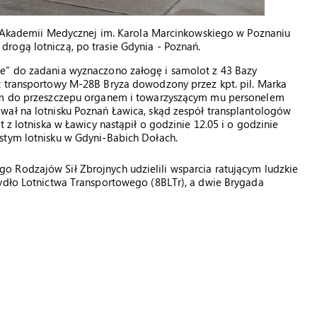
ii Akademii Medycznej im. Karola Marcinkowskiego w Poznaniu
rogą lotniczą, po trasie Gdynia - Poznań.
ce” do zadania wyznaczono załogę i samolot z 43 Bazy
t transportowy M-28B Bryza dowodzony przez kpt. pil. Marka
nym do przeszczepu organem i towarzyszącym mu personelem
wał na lotnisku Poznań Ławica, skąd zespół transplantologów
 z lotniska w Ławicy nastąpił o godzinie 12.05 i o godzinie
stym lotnisku w Gdyni-Babich Dołach.
 Rodzajów Sił Zbrojnych udzielili wsparcia ratującym ludzkie
zydło Lotnictwa Transportowego (8BLTr), a dwie Brygada