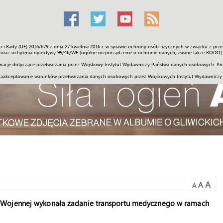
o i Rady (UE) 2016/679 z dnia 27 kwietnia 2016 r. w sprawie ochrony osób fizycznych w związku z 
Świat
Społeczność
Sport
Historia
Galerie
Wideo
ENGLI
oraz uchylenia dyrektywy 95/46/WE (ogólne rozporządzenie o ochronie danych, zwane także RODO).
acje dotyczące przetwarzania przez Wojskowy Instytut Wydawniczy Państwa danych osobowych. Pro
zaakceptowanie warunków przetwarzania danych osobowych przez Wojskowych Instytut Wydawniczy
A
A
A
 Wojennej wykonała zadanie transportu medycznego w ramach