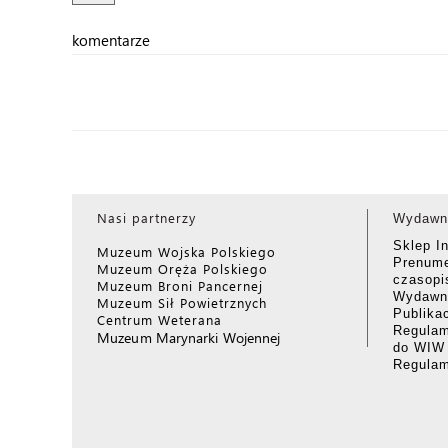
komentarze
Nasi partnerzy
Wydawn
Sklep I
Muzeum Wojska Polskiego
Prenume
Muzeum Oręża Polskiego
czasop
Muzeum Broni Pancernej
Wydawni
Muzeum Sił Powietrznych
Publika
Centrum Weterana
Regulam
Muzeum Marynarki Wojennej
do WIW
Regula