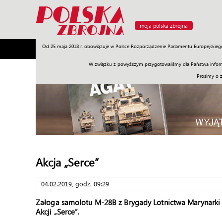
moja polska zbrojna
Od 25 maja 2018 r. obowiązuje w Polsce Rozporządzenie Parlamentu Europejskieg
Armia
Poligon
Sprzęt
Misje
Polityka
Prawo
W związku z powyższym przygotowaliśmy dla Państwa inform
Prosimy o 
Akcja „Serce”
04.02.2019, godz. 09:29
Załoga samolotu M-28B z Brygady Lotnictwa Marynarki
Akcji „Serce”.