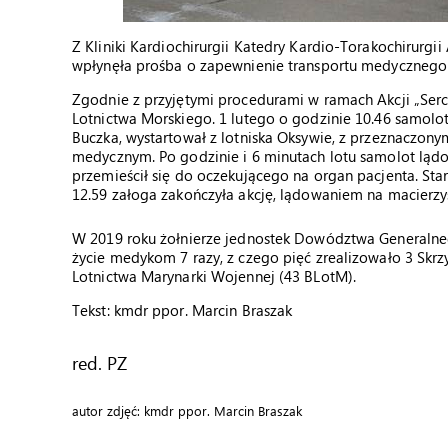
Z Kliniki Kardiochirurgii Katedry Kardio-Torakochirurg
wpłynęła prośba o zapewnienie transportu medycznego d
Zgodnie z przyjętymi procedurami w ramach Akcji „Ser
Lotnictwa Morskiego. 1 lutego o godzinie 10.46 samolo
Buczka, wystartował z lotniska Oksywie, z przeznaczo
medycznym. Po godzinie i 6 minutach lotu samolot lądo
przemieścił się do oczekującego na organ pacjenta. Start
12.59 załoga zakończyła akcję, lądowaniem na macierzy
W 2019 roku żołnierze jednostek Dowództwa Generalnego
życie medykom 7 razy, z czego pięć zrealizowało 3 Skr
Lotnictwa Marynarki Wojennej (43 BLotM).
Tekst: kmdr ppor. Marcin Braszak
red. PZ
autor zdjęć: kmdr ppor. Marcin Braszak