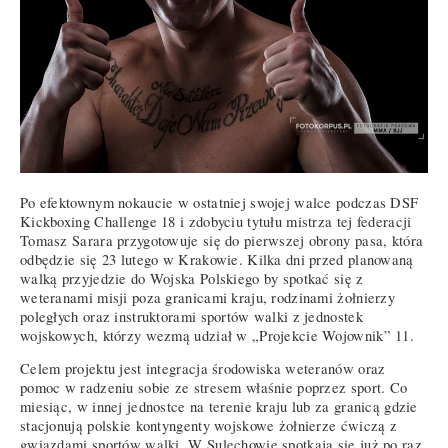
Po efektownym nokaucie w ostatniej swojej walce podczas DSF
Kickboxing Challenge 18 i zdobyciu tytułu mistrza tej federacji
Tomasz Sarara przygotowuje się do pierwszej obrony pasa, która
odbędzie się 23 lutego w Krakowie. Kilka dni przed planowaną
walką przyjedzie do Wojska Polskiego by spotkać się z
weteranami misji poza granicami kraju, rodzinami żołnierzy
poległych oraz instruktorami sportów walki z jednostek
wojskowych, którzy wezmą udział w „Projekcie Wojownik” 11.
Celem projektu jest integracja środowiska weteranów oraz
pomoc w radzeniu sobie ze stresem właśnie poprzez sport. Co
miesiąc, w innej jednostce na terenie kraju lub za granicą gdzie
stacjonują polskie kontyngenty wojskowe żołnierze ćwiczą z
gwiazdami sportów walki. W Sulechowie spotkają się już po raz