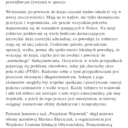
prawidłowym żywieniu w sporcie.
Weteranom, po powrocie do kraju czasami trudno odnaleźć się w
nowej rzeczywistości. Mają na to wpływ, nie tylko dramatyczne
przeżycia i wspomnienia, ale przede wszystkim potrzeba
dopasowania się do warunków panujących w Polsce. Na misji
żołnierze poddawani są wielu bodźcom dostarczającym
niezwykle duże zastrzyki adrenaliny, co powoduje że żołnierze
stają się od niej zależni. Codzienne patrole, prowadzenie
operacji, walka, pomoc dla społeczności lokalnych powodują, że
wracając do kraju, ciężko jest im zwolnić i powrócić do
„normalnego” funkcjonowania. Oczywiście w wielu przypadkach
pojawiają się problemy chorobowe, takie jak chociażby stres
pola walki (PTSD). Radzenie sobie z tymi przypadłościami jest
procesem złożonym i długoterminowym. Jednym z jego
elementów mogłyby być wspólne spotkania i przeżywanie emocji
podczas seminariów z walki wręcz. Każdy żołnierz to wojownik
i nikt tak dobrze nie nawiąże z nim więzi emocjonalnej, jak inny
wojownik, a jeżeli do tego jeszcze jest autorytetem, to łatwiej
osiągnąć zamierzone efekty dydaktyczne i terapeutyczne.
Patronat honorowy nad „Projektem Wojownik” objął minister
obrony narodowej Mariusz Błaszczak, a organizatorem jest
Wojskowe Centrum Edukacji Obywatelskiej. Pomysłodawcą