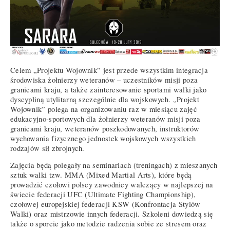
Celem „Projektu Wojownik” jest przede wszystkim integracja
środowiska żołnierzy weteranów – uczestników misji poza
granicami kraju, a także zainteresowanie sportami walki jako
dyscypliną utylitarną szczególnie dla wojskowych. „Projekt
Wojownik” polega na organizowaniu raz w miesiącu zajęć
edukacyjno-sportowych dla żołnierzy weteranów misji poza
granicami kraju, weteranów poszkodowanych, instruktorów
wychowania fizycznego jednostek wojskowych wszystkich
rodzajów sił zbrojnych.
Zajęcia będą polegały na seminariach (treningach) z mieszanych
sztuk walki tzw. MMA (Mixed Martial Arts), które będą
prowadzić czołowi polscy zawodnicy walczący w najlepszej na
świecie federacji UFC (Ultimate Fighting Championship),
czołowej europejskiej federacji KSW (Konfrontacja Stylów
Walki) oraz mistrzowie innych federacji. Szkoleni dowiedzą się
także o sporcie jako metodzie radzenia sobie ze stresem oraz