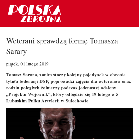
Weterani sprawdzą formę Tomasza
Sarary
piątek, 01 lutego 2019
Tomasz Sarara, zanim stoczy kolejny pojedynek w obronie
tytułu federacji DSF, poprowadzi zajęcia dla weteranów oraz
rodzin poległych żołnierzy podczas jedenastej odsłony
„Projektu Wojownik”, który odbędzie się 19 lutego w 5
Lubuskim Pułku Artylerii w Sulechowie.