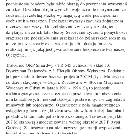
podniesienia bandery była także okazją do przyznania wyróżnień
załodze. Dowódca okrętu wyraził swoje uznanie marynarzom za
codzienną, rzetelną służbę wymagającą wiele poświęcenia i
osobistych wyrzeczeń. Przekazał wyrazy szacunku żołnierzom
rezerwy oraz wszystkim żołnierzom związanym z okrętem,
dziękując im za ich lata służby. Serdeczne życzenia pomyślności
oraz szczere podziękowania przekazał do żołnierskich rodzin za
to, że przez ten cały czas wspierają ich i dodają im sił w
realizacji misji, jaką jest gwarantowanie bezpieczeństwa naszej
Ojczyźnie.
Trałowiec ORP Śniardwy - TR 645 wchodzi w skład 13.
Dywizjonu Trałowców z 8. Flotylli Obrony Wybrzeża. Podobnie
jak pozostałe trałowce bazowe projektu 207 M (typu Mamry) na
co dzień stacjonuje w Gdyni. Zbudowane w Stoczni Marynarki
Wojennej w Gdyni w latach 1991 - 1994. Są to jednostki
małomagnetyczne przeznaczone do poszukiwania i niszczenia
min kontaktowych i niekontaktowych postawionych w zagrodach
minowych lub pojedynczo. Ograniczenie pola magnetycznego
osiągnięto głównie dzięki zastosowaniu w konstrukcji kadłuba i
pokładówki laminatu poliestrowo-szklanego. Trałowce projektu
207 M stanowią zmodernizowaną wersję okrętów 207 P (typu
Gardno). Zastosowano na nich nowszej generacji wyposażenie
hydrolokacyjne, trałowe i artyleryjskie.