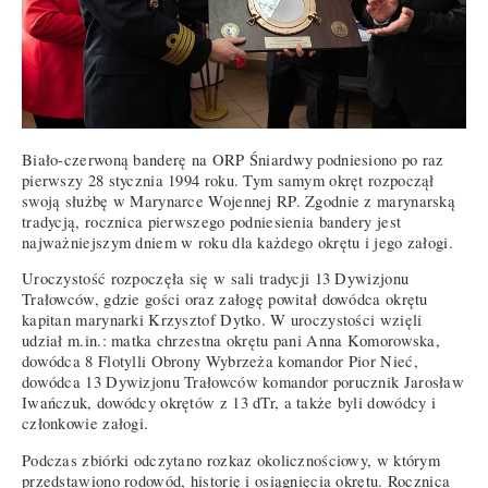
Biało-czerwoną banderę na ORP Śniardwy podniesiono po raz
pierwszy 28 stycznia 1994 roku. Tym samym okręt rozpoczął
swoją służbę w Marynarce Wojennej RP. Zgodnie z marynarską
tradycją, rocznica pierwszego podniesienia bandery jest
najważniejszym dniem w roku dla każdego okrętu i jego załogi.
Uroczystość rozpoczęła się w sali tradycji 13 Dywizjonu
Trałowców, gdzie gości oraz załogę powitał dowódca okrętu
kapitan marynarki Krzysztof Dytko. W uroczystości wzięli
udział m.in.: matka chrzestna okrętu pani Anna Komorowska,
dowódca 8 Flotylli Obrony Wybrzeża komandor Pior Nieć,
dowódca 13 Dywizjonu Trałowców komandor porucznik Jarosław
Iwańczuk, dowódcy okrętów z 13 dTr, a także byli dowódcy i
członkowie załogi.
Podczas zbiórki odczytano rozkaz okolicznościowy, w którym
przedstawiono rodowód, historię i osiągnięcia okrętu. Rocznica