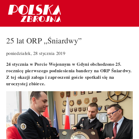
25 lat ORP „Śniardwy”
poniedziałek, 28 stycznia 2019
24 stycznia w Porcie Wojennym w Gdyni obchodzono 25.
rocznicę pierwszego podniesienia bandery na ORP Śniardwy.
Z tej okazji załoga i zaproszeni goście spotkali się na
uroczystej zbiórce.