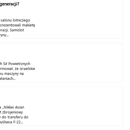
generacji?
 salonu lotniczego
prezentowali makietę
racji. Samolot
ny...
h Sił Powietrznych
mował, że izraelskie
ypu maszyny na
łaniach...
 „Nikkei Asian
t zbrojeniowy
 do transferu do
yśliwca F-22...