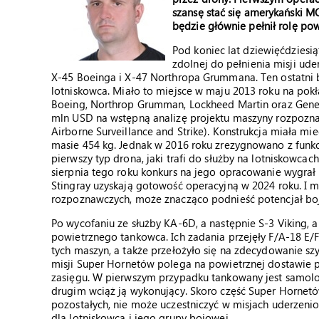
szansę stać się amerykański MQ
będzie głównie pełnił rolę po
Pod koniec lat dziewięćdzies
zdolnej do pełnienia misji ud
X-45 Boeinga i X-47 Northropa Grummana. Ten ostatni 
lotniskowca. Miało to miejsce w maju 2013 roku na pok
Boeing, Northrop Grumman, Lockheed Martin oraz Gener
mln USD na wstępną analizę projektu maszyny rozpozn
Airborne Surveillance and Strike). Konstrukcja miała mi
masie 454 kg. Jednak w 2016 roku zrezygnowano z funk
pierwszy typ drona, jaki trafi do służby na lotniskowca
sierpnia tego roku konkurs na jego opracowanie wygra
Stingray uzyskają gotowość operacyjną w 2024 roku. I m
rozpoznawczych, może znacząco podnieść potencjał boj
Po wycofaniu ze służby KA-6D, a następnie S-3 Viking, 
powietrznego tankowca. Ich zadania przejęły F/A-18 E/
tych maszyn, a także przełożyło się na zdecydowanie sz
misji Super Hornetów polega na powietrznej dostawie pa
zasięgu. W pierwszym przypadku tankowany jest samolot
drugim wciąż ją wykonujący. Skoro część Super Hornetów
pozostałych, nie może uczestniczyć w misjach uderzeni
dla lotniskowca i jego grupy bojowej.