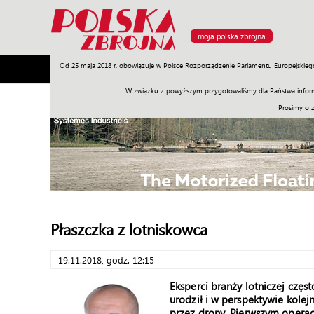
moja polska zbrojna
Od 25 maja 2018 r. obowiązuje w Polsce Rozporządzenie Parlamentu Europejskieg
Armia
Poligon
Sprzęt
Misje
Polityka
Prawo
W związku z powyższym przygotowaliśmy dla Państwa inform
Prosimy o 
Płaszczka z lotniskowca
19.11.2018, godz. 12:15
Eksperci branży lotniczej częs
urodził i w perspektywie kole
przez drony. Pierwszym oper