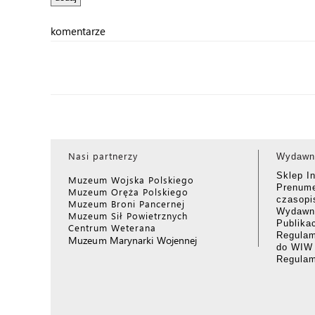
komentarze
Nasi partnerzy
Wydawn
Sklep I
Muzeum Wojska Polskiego
Prenume
Muzeum Oręża Polskiego
czasop
Muzeum Broni Pancernej
Wydawni
Muzeum Sił Powietrznych
Publika
Centrum Weterana
Regulam
Muzeum Marynarki Wojennej
do WIW
Regula