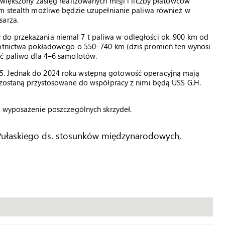
zwiększony zasięg realizowanych misji i liczby płatowców
om stealth możliwe będzie uzupełnianie paliwa również w
sarza.
do przekazania niemal 7 t paliwa w odległości ok. 900 km od
 lotnictwa pokładowego o 550–740 km (dziś promień ten wynosi
ać paliwo dla 4–6 samolotów.
5. Jednak do 2024 roku wstępną gotowość operacyjną mają
e zostaną przystosowane do współpracy z nimi będą USS G.H.
a wyposażenie poszczególnych skrzydeł.
za Pułaskiego ds. stosunków międzynarodowych,