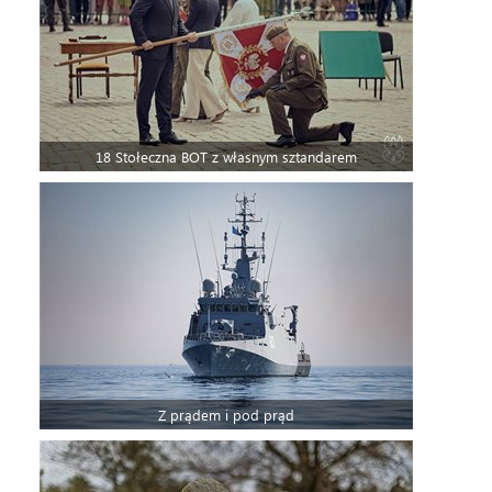
18 Stołeczna BOT z własnym sztandarem
Z prądem i pod prąd