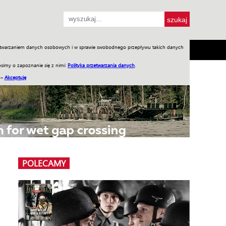
przetwarzaniem danych osobowych i w sprawie swobodnego przepływu takich danych
SH
SKLEP
Jednodniówki
Praca w WIW
simy o zapoznanie się z nimi:
Polityka przetwarzania danych
.
 –
Akceptuję
POLECAMY