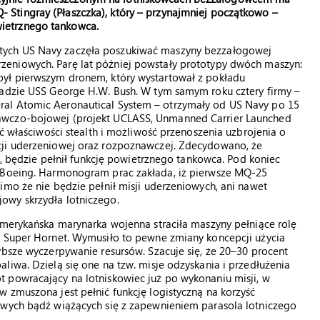
- Stingray (Płaszczka), który – przynajmniej początkowo –
wietrznego tankowca.
iątych US Navy zaczęła poszukiwać maszyny bezzałogowej
erzeniowych. Parę lat później powstały prototypy dwóch maszyn:
był pierwszym dronem, który wystartował z pokładu
ładzie USS George H.W. Bush. W tym samym roku cztery firmy –
al Atomic Aeronautical System – otrzymały od US Navy po 15
awczo-bojowej (projekt UCLASS, Unmanned Carrier Launched
eć właściwości stealth i możliwość przenoszenia uzbrojenia o
cji uderzeniowej oraz rozpoznawczej. Zdecydowano, że
ch, będzie pełnił funkcję powietrznego tankowca. Pod koniec
ł Boeing. Harmonogram prac zakłada, iż pierwsze MQ-25
imo że nie będzie pełnił misji uderzeniowych, ani nawet
owy skrzydła lotniczego.
amerykańska marynarka wojenna straciła maszyny pełniące rolę
F Super Hornet. Wymusiło to pewne zmiany koncepcji użycia
ybsze wyczerpywanie resursów. Szacuje się, że 20–30 procent
liwa. Dzielą się one na tzw. misje odzyskania i przedłużenia
 powracający na lotniskowiec już po wykonaniu misji, w
 zmuszona jest pełnić funkcję logistyczną na korzyść
owych bądź wiążących się z zapewnieniem parasola lotniczego