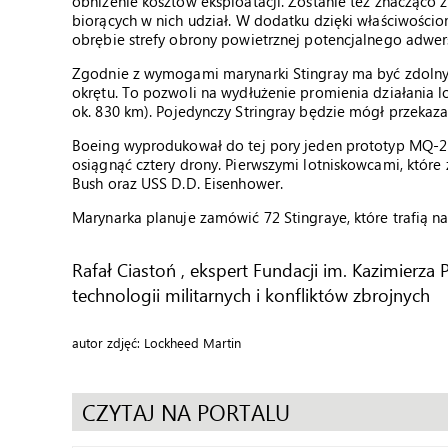
obniżenie kosztów eksploatacji. Zostanie też znacząco 
biorących w nich udział. W dodatku dzięki właściwości
obrębie strefy obrony powietrznej potencjalnego adwer
Zgodnie z wymogami marynarki Stingray ma być zdolny 
okrętu. To pozwoli na wydłużenie promienia działania
ok. 830 km). Pojedynczy Stringray będzie mógł przekaz
Boeing wyprodukował do tej pory jeden prototyp MQ-2
osiągnąć cztery drony. Pierwszymi lotniskowcami, któr
Bush oraz USS D.D. Eisenhower.
Marynarka planuje zamówić 72 Stingraye, które trafią n
Rafał Ciastoń , ekspert Fundacji im. Kazimier
technologii militarnych i konfliktów zbrojnych
autor zdjęć: Lockheed Martin
CZYTAJ NA PORTALU