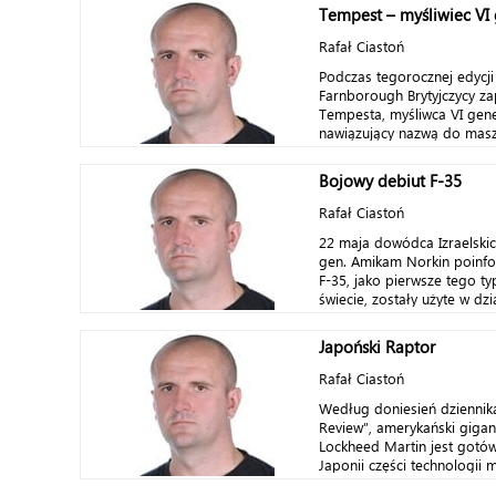
Tempest – myśliwiec VI 
Rafał Ciastoń
Podczas tegorocznej edycji
Farnborough Brytyjczycy za
Tempesta, myśliwca VI gene
nawiązujący nazwą do maszy
Bojowy debiut F-35
Rafał Ciastoń
22 maja dowódca Izraelskic
gen. Amikam Norkin poinfor
F-35, jako pierwsze tego t
świecie, zostały użyte w dzia
Japoński Raptor
Rafał Ciastoń
Według doniesień dziennika
Review”, amerykański gigan
Lockheed Martin jest gotów
Japonii części technologii m