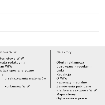
ictwa WIW
Na skróty
nternetowy WIW
rata redakcyjna
Oferta reklamowa
ism WIW
Buzdygany - regulamin
ctwa specjalistyczne
Linki
cje
Redakcja
in przekazywania materiałów
O WIW
Patronaty medialne
min konkursów WIW
Zamówienia publiczne
Platforma zakupowa WIW
Mapa strony
Ogłoszenia o pracę