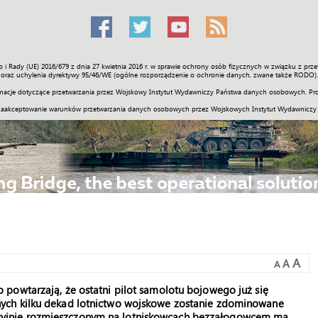
o i Rady (UE) 2016/679 z dnia 27 kwietnia 2016 r. w sprawie ochrony osób fizycznych w związku z 
Świat
Społeczność
Sport
Historia
Galerie
Wideo
ENGLI
oraz uchylenia dyrektywy 95/46/WE (ogólne rozporządzenie o ochronie danych, zwane także RODO).
acje dotyczące przetwarzania przez Wojskowy Instytut Wydawniczy Państwa danych osobowych. Pro
zaakceptowanie warunków przetwarzania danych osobowych przez Wojskowych Instytut Wydawniczy
A
A
A
to powtarzają, że ostatni pilot samolotu bojowego już się
jnych kilku dekad lotnictwo wojskowe zostanie zdominowane
acyjnie rozmieszczonym na lotniskowcach bezzałogowcem ma