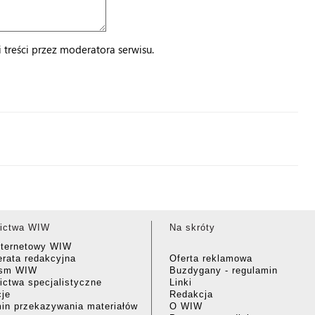
treści przez moderatora serwisu.
ictwa WIW
Na skróty
nternetowy WIW
rata redakcyjna
Oferta reklamowa
ism WIW
Buzdygany - regulamin
ctwa specjalistyczne
Linki
cje
Redakcja
in przekazywania materiałów
O WIW