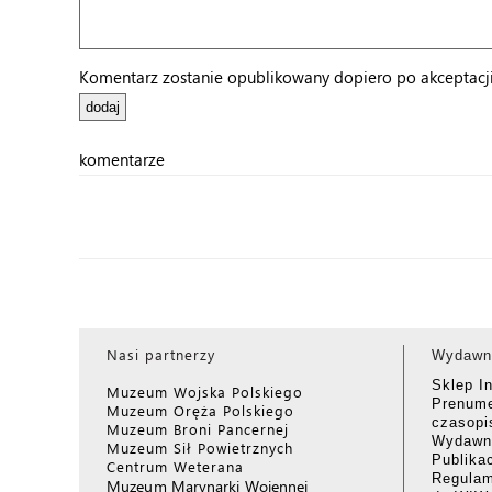
Komentarz zostanie opublikowany dopiero po akceptacji 
komentarze
Nasi partnerzy
Wydawn
Sklep I
Muzeum Wojska Polskiego
Prenume
Muzeum Oręża Polskiego
czasop
Muzeum Broni Pancernej
Wydawni
Muzeum Sił Powietrznych
Publika
Centrum Weterana
Regulam
Muzeum Marynarki Wojennej