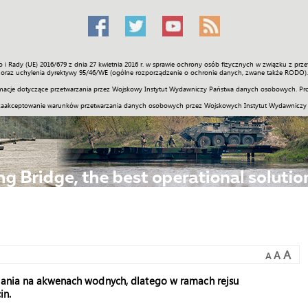
o i Rady (UE) 2016/679 z dnia 27 kwietnia 2016 r. w sprawie ochrony osób fizycznych w związku z 
Świat
Społeczność
Sport
Historia
Galerie
Wideo
ENGLI
oraz uchylenia dyrektywy 95/46/WE (ogólne rozporządzenie o ochronie danych, zwane także RODO).
acje dotyczące przetwarzania przez Wojskowy Instytut Wydawniczy Państwa danych osobowych. Pro
zaakceptowanie warunków przetwarzania danych osobowych przez Wojskowych Instytut Wydawniczy
A
A
A
adania na akwenach wodnych, dlatego w ramach rejsu
in.