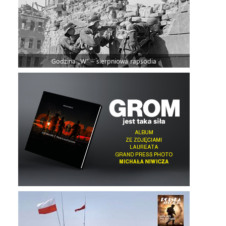
Godzina „W” – sierpniowa rapsodia