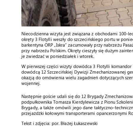
Niecodzienna wizyta jest związana z obchodami 100-l
okręty 3 Flotylli weszły do szczecińskiego portu w poni
barkentyna ORP „Iskra” zacumowały przy nabrzeżu Pasaż
przy nabrzeżu Polskim. Okręty cieszyły się dużym zain
je zwiedzać w poniedziałek i wtorek.
W pierwszej części wizyty dowódca 3 Flotylli komandor Mi
dowódcą 12 Szczecińskiej Dywizji Zmechanizowanej gen
okazją do omówienia wielu zagadnień dotyczących szer
wojennej.
Następnie goście udali się do 12 Brygady Zmechanizow
podpułkownika Tomasza Kierdylewicza z Pionu Szkolenia
Brygady, a także omówili jego dane taktyczno-techniczne
przejażdżki kołowymi transporterami opancerzonymi Ros
Tekst i zdjęcia: por. Błażej Łukaszewski