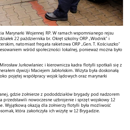
ecia Marynarki Wojennej RP. W ramach wspomnianego rejsu
edziałek 22 października br. Okręt szkolny ORP „Wodnik” i
erskim, natomiast fregata rakietowa ORP „Gen. T. Kościuszko”
teresowaniem wśród społeczności lokalnej, ponieważ można było
rosław Jurkowlaniec i kierownicza kadra flotylli spotkali się z
erałem dywizji Maciejem Jabłońskim. Wizyta była doskonałą
oko pojętej współpracy wojsk lądowych oraz marynarki
anej, gdzie żołnierze z pododdziałów brygady pod nadzorem
 przedstawili nowoczesne uzbrojenie i sprzęt wojskowy 12
. Wyjątkową okazją dla żołnierzy flotylli była możliwość
omak, która zakończyła ich wizytę w 12 Brygadzie.