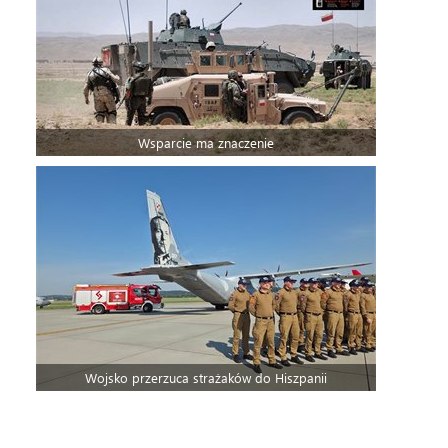
Wsparcie ma znaczenie
Wojsko przerzuca strażaków do Hiszpanii