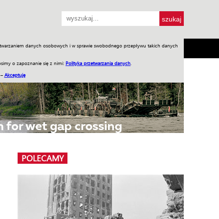
przetwarzaniem danych osobowych i w sprawie swobodnego przepływu takich danych
SH
SKLEP
Jednodniówki
Praca w WIW
simy o zapoznanie się z nimi:
Polityka przetwarzania danych
.
 –
Akceptuję
POLECAMY