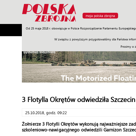
moja polska zbrojna
Od 25 maja 2018 r. obowiązuje w Polsce Rozporządzenie Parlamentu Europejskieg
Armia
Poligon
Sprzęt
Misje
Polityka
Prawo
W związku z powyższym przygotowaliśmy dla Państwa inform
Prosimy o 
3 Flotylla Okrętów odwiedziła Szczecin
25.10.2018, godz. 09:22
Żołnierze 3 Flotylli Okrętów wykonują najważniejsze z
szkoleniowo-nawigacyjnego odwiedzili Garnizon Szczec