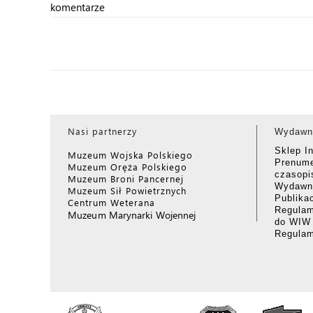
komentarze
Nasi partnerzy
Wydawn
Sklep I
Muzeum Wojska Polskiego
Prenume
Muzeum Oręża Polskiego
czasop
Muzeum Broni Pancernej
Wydawni
Muzeum Sił Powietrznych
Publika
Centrum Weterana
Regulam
Muzeum Marynarki Wojennej
do WIW
Regula