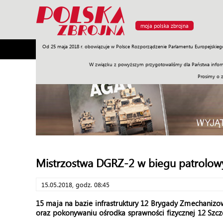
moja polska zbrojna
Od 25 maja 2018 r. obowiązuje w Polsce Rozporządzenie Parlamentu Europejskieg
Armia
Poligon
Sprzęt
Misje
Polityka
Prawo
W związku z powyższym przygotowaliśmy dla Państwa inform
Prosimy o 
Mistrzostwa DGRZ-2 w biegu patrolo
15.05.2018, godz. 08:45
15 maja na bazie infrastruktury 12 Brygady Zmechaniz
oraz pokonywaniu ośrodka sprawności fizycznej 12 Szcz