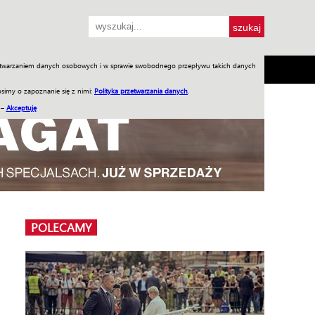
przetwarzaniem danych osobowych i w sprawie swobodnego przepływu takich danych
SH
SKLEP
Jednodniówki
Praca w WIW
simy o zapoznanie się z nimi:
Polityka przetwarzania danych
.
 –
Akceptuję
POLECAMY