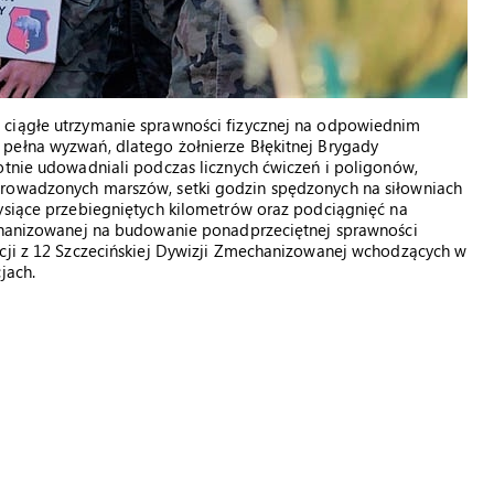
 ciągłe utrzymanie sprawności fizycznej na odpowiednim
pełna wyzwań, dlatego żołnierze Błękitnej Brygady
otnie udowadniali podczas licznych ćwiczeń i poligonów,
prowadzonych marszów, setki godzin spędzonych na siłowniach
tysiące przebiegniętych kilometrów oraz podciągnięć na
echanizowanej na budowanie ponadprzeciętnej sprawności
acji z 12 Szczecińskiej Dywizji Zmechanizowanej wchodzących w
jach.