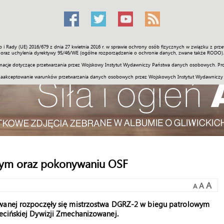
o i Rady (UE) 2016/679 z dnia 27 kwietnia 2016 r. w sprawie ochrony osób fizycznych w związku z 
Świat
Społeczność
Sport
Historia
Galerie
Wideo
ENGLI
oraz uchylenia dyrektywy 95/46/WE (ogólne rozporządzenie o ochronie danych, zwane także RODO).
acje dotyczące przetwarzania przez Wojskowy Instytut Wydawniczy Państwa danych osobowych. Pro
zaakceptowanie warunków przetwarzania danych osobowych przez Wojskowych Instytut Wydawniczy
wym oraz pokonywaniu OSF
A
A
A
owanej rozpoczęły się mistrzostwa DGRZ-2 w biegu patrolowym
ecińskiej Dywizji Zmechanizowanej.