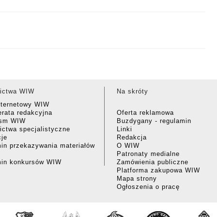
ictwa WIW
Na skróty
nternetowy WIW
rata redakcyjna
Oferta reklamowa
ism WIW
Buzdygany - regulamin
ctwa specjalistyczne
Linki
cje
Redakcja
in przekazywania materiałów
O WIW
Patronaty medialne
min konkursów WIW
Zamówienia publiczne
Platforma zakupowa WIW
Mapa strony
Ogłoszenia o pracę