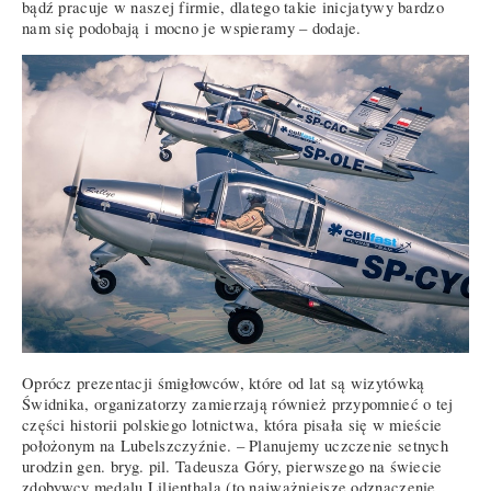
bądź pracuje w naszej firmie, dlatego takie inicjatywy bardzo
nam się podobają i mocno je wspieramy – dodaje.
Oprócz prezentacji śmigłowców, które od lat są wizytówką
Świdnika, organizatorzy zamierzają również przypomnieć o tej
części historii polskiego lotnictwa, która pisała się w mieście
położonym na Lubelszczyźnie. – Planujemy uczczenie setnych
urodzin gen. bryg. pil. Tadeusza Góry, pierwszego na świecie
zdobywcy medalu Lilienthala (to najważniejsze odznaczenie