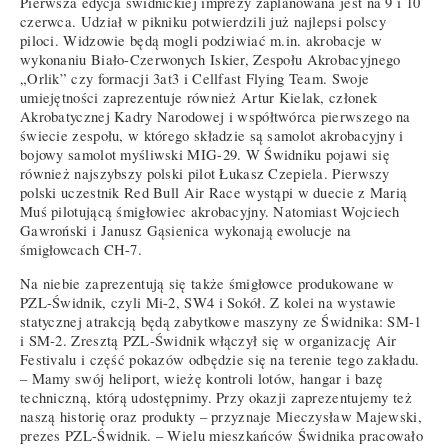
Pierwsza edycja świdnickiej imprezy zaplanowana jest na 9 i 10
czerwca. Udział w pikniku potwierdzili już najlepsi polscy
piloci. Widzowie będą mogli podziwiać m.in. akrobacje w
wykonaniu Biało-Czerwonych Iskier, Zespołu Akrobacyjnego
„Orlik” czy formacji 3at3 i Cellfast Flying Team. Swoje
umiejętności zaprezentuje również Artur Kielak, członek
Akrobatycznej Kadry Narodowej i współtwórca pierwszego na
świecie zespołu, w którego składzie są samolot akrobacyjny i
bojowy samolot myśliwski MIG-29. W Świdniku pojawi się
również najszybszy polski pilot Łukasz Czepiela. Pierwszy
polski uczestnik Red Bull Air Race wystąpi w duecie z Marią
Muś pilotującą śmigłowiec akrobacyjny. Natomiast Wojciech
Gawroński i Janusz Gąsienica wykonają ewolucje na
śmigłowcach CH-7.
Na niebie zaprezentują się także śmigłowce produkowane w
PZL-Świdnik, czyli Mi-2, SW4 i Sokół. Z kolei na wystawie
statycznej atrakcją będą zabytkowe maszyny ze Świdnika: SM-1
i SM-2. Zresztą PZL-Świdnik włączył się w organizację Air
Festivalu i część pokazów odbędzie się na terenie tego zakładu.
– Mamy swój heliport, wieżę kontroli lotów, hangar i bazę
techniczną, którą udostępnimy. Przy okazji zaprezentujemy też
naszą historię oraz produkty – przyznaje Mieczysław Majewski,
prezes PZL-Świdnik. – Wielu mieszkańców Świdnika pracowało