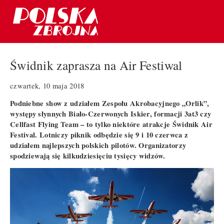
Świdnik zaprasza na Air Festiwal
czwartek, 10 maja 2018
Podniebne show z udziałem Zespołu Akrobacyjnego „Orlik”,
występy słynnych Biało-Czerwonych Iskier, formacji 3at3 czy
Cellfast Flying Team – to tylko niektóre atrakcje Świdnik Air
Festival. Lotniczy piknik odbędzie się 9 i 10 czerwca z
udziałem najlepszych polskich pilotów. Organizatorzy
spodziewają się kilkudziesięciu tysięcy widzów.