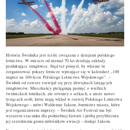
Historia Świdnika jest ściśle związana z dziejami polskiego
lotnictwa. W mieście od niemal 70 lat działają zakłady
produkujące śmigłowce. Stąd też pomysł, by właśnie tu
zorganizować pokazy lotnicze wpisujące się w kalendarz „100
imprez na 100-lecie Polskiego Lotnictwa Wojskowego”. –
Świdnik od zawsze rozwijał się przy dźwiękach latających
śmigłowców. Mieszkańcy pielęgnują pamięć o wielkich
świdnickich lotnikach, ale również o setkach, a może nawet
tysiącach osób, które mają wkład w rozwój Polskiego Lotnictwa
Wojskowego – mówi Waldemar Jakson, burmistrz miasta, które
jest organizatorem imprezy. – Świdnik Air Festival ma być
wyrazem szacunku dla podniebnej historii i próbą przybliżenia
jej szerokiemu gronu miłośników awiacji – dodaje Jakson.