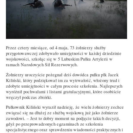
Przez cztery miesiące, od 4 maja, 73 żołnierzy służby
przygotowawczej zdobywało umiejętności w każdej dziedzinie
wojskowości, szkoląc się w 5 Lubuskim Pułku Artylerii w
ramach Narodowych Sił Rezerwowych.
Żołnierzy uroczyście pożegnał dziś dowódca pułku płk Jacek
Kiliński, który podziękował im za wytrwałość, włożony trud i
zdobyte umiejętności w całym procesie szkolenia. Najlepszych
wyróżnił pochwałami i listami gratulacyjnymi, które osobiście
wręczył podczas zbiórki.
Pułkownik Kiliński wyraził nadzieję, że wielu żołnierzy zechce
związać się na dłużej ze służbą wojskową już jako żołnierze
zawodowi. – Jest to dobry moment na podjęcie takich decyzji,
gdyż po przeprowadzonych egzaminach ze szkolenia
specjalistycznego oraz sprawdzeniu wiadomości praktycznych i