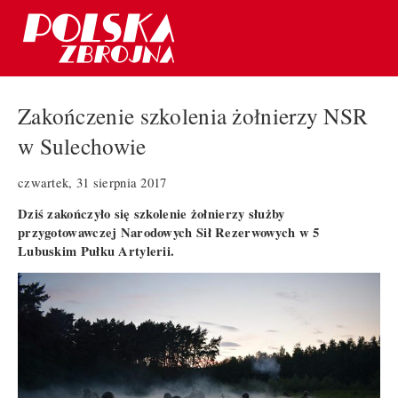
Zakończenie szkolenia żołnierzy NSR
w Sulechowie
czwartek, 31 sierpnia 2017
Dziś zakończyło się szkolenie żołnierzy służby
przygotowawczej Narodowych Sił Rezerwowych w 5
Lubuskim Pułku Artylerii.