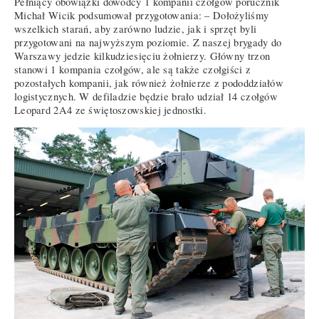
Pełniący obowiązki dowódcy 1 kompanii czołgów porucznik
Michał Wicik podsumował przygotowania: – Dołożyliśmy
wszelkich starań, aby zarówno ludzie, jak i sprzęt byli
przygotowani na najwyższym poziomie. Z naszej brygady do
Warszawy jedzie kilkudziesięciu żołnierzy. Główny trzon
stanowi 1 kompania czołgów, ale są także czołgiści z
pozostałych kompanii, jak również żołnierze z pododdziałów
logistycznych. W defiladzie będzie brało udział 14 czołgów
Leopard 2A4 ze świętoszowskiej jednostki.