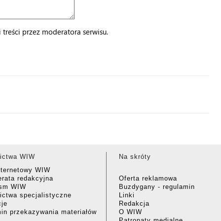
treści przez moderatora serwisu.
ictwa WIW
Na skróty
nternetowy WIW
rata redakcyjna
Oferta reklamowa
ism WIW
Buzdygany - regulamin
ctwa specjalistyczne
Linki
cje
Redakcja
in przekazywania materiałów
O WIW
Patronaty medialne