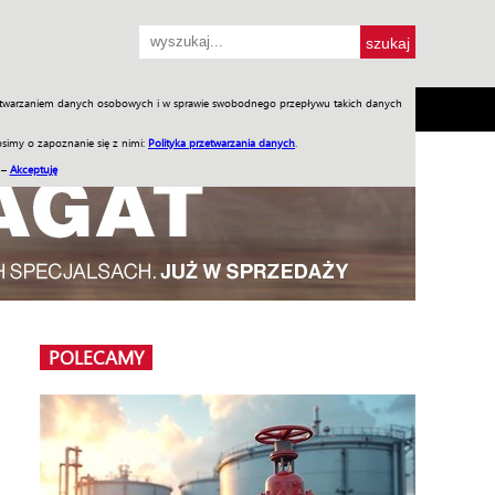
przetwarzaniem danych osobowych i w sprawie swobodnego przepływu takich danych
SH
SKLEP
Jednodniówki
Praca w WIW
simy o zapoznanie się z nimi:
Polityka przetwarzania danych
.
 –
Akceptuję
POLECAMY