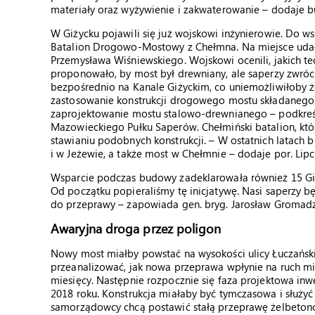
materiały oraz wyżywienie i zakwaterowanie – dodaje bu
W Giżycku pojawili się już wojskowi inżynierowie. Do 
Batalion Drogowo-Mostowy z Chełmna. Na miejsce uda
Przemysława Wiśniewskiego. Wojskowi ocenili, jakich t
proponowało, by most był drewniany, ale saperzy zwró
bezpośrednio na Kanale Giżyckim, co uniemożliwiłoby
zastosowanie konstrukcji drogowego mostu składanego
zaprojektowanie mostu stalowo-drewnianego – podkreśla
Mazowieckiego Pułku Saperów. Chełmiński batalion, któ
stawianiu podobnych konstrukcji. – W ostatnich latach
i w Jeżewie, a także most w Chełmnie – dodaje por. Lipc
Wsparcie podczas budowy zadeklarowała również 15 Giż
Od początku popieraliśmy tę inicjatywę. Nasi saperzy
do przeprawy – zapowiada gen. bryg. Jarosław Gromadz
Awaryjna droga przez poligon
Nowy most miałby powstać na wysokości ulicy Łuczański
przeanalizować, jak nowa przeprawa wpłynie na ruch mie
miesięcy. Następnie rozpocznie się faza projektowa inw
2018 roku. Konstrukcja miałaby być tymczasowa i służyć
samorządowcy chcą postawić stałą przeprawę żelbeto