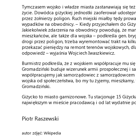
Tymczasem wojsko i władze miasta zastanawiają się też
życie. Dowódca giżyckiej jednostki zaoferował udostęp
przez żołnierzy poligon. Ruch miejski miałby tędy prow
wypadków na obwodnicy. – Kiedy przyjechałem do Giży
Jakiekolwiek zdarzenia na obwodnicy powodują, że mamy 
mieszkańców, ale także dla wojska – podkreśla gen. bry
drogi przez poligon, trzeba wyremontować trakt na kil
przekazać pieniędzy na remont terenów wojskowych, dla
odpowiedź – wyjaśnia Wojciech Iwaszkiewicz.
Burmistrz podkreśla, że z wojskiem współpracuje mu się 
Gromadziński buduje wizerunek armii prospołecznej i sa
współpracujemy jak samorządowiec z samorządowcem –
wojska od społeczeństwa, bo my tu żyjemy, mieszkamy, tu
Gromadziński.
Giżycko to miasto garnizonowe. Tu stacjonuje 15 Giży
największym w mieście pracodawcą i od lat wydatnie po
Piotr Raszewski
autor zdjęć: Wikipedia