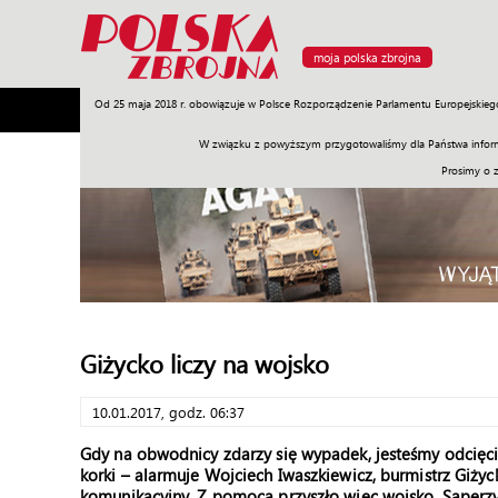
moja polska zbrojna
Od 25 maja 2018 r. obowiązuje w Polsce Rozporządzenie Parlamentu Europejskieg
Armia
Poligon
Sprzęt
Misje
Polityka
Prawo
W związku z powyższym przygotowaliśmy dla Państwa inform
Prosimy o 
Giżycko liczy na wojsko
10.01.2017, godz. 06:37
Gdy na obwodnicy zdarzy się wypadek, jesteśmy odcięci 
korki – alarmuje Wojciech Iwaszkiewicz, burmistrz Giży
komunikacyjny. Z pomocą przyszło więc wojsko. Saperz