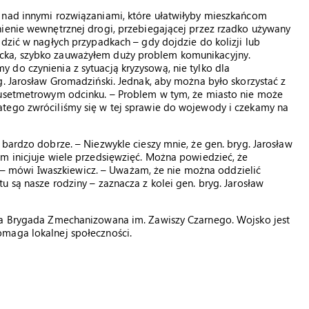
 nad innymi rozwiązaniami, które ułatwiłyby mieszkańcom
nienie wewnętrznej drogi, przebiegającej przez rzadko używany
adzić w nagłych przypadkach – gdy dojdzie do kolizji lub
cka, szybko zauważyłem duży problem komunikacyjny.
do czynienia z sytuacją kryzysową, nie tylko dla
g. Jarosław Gromadziński. Jednak, aby można było skorzystać z
kusetmetrowym odcinku. – Problem w tym, że miasto nie może
tego zwróciliśmy się w tej sprawie do wojewody i czekamy na
bardzo dobrze. – Niezwykle cieszy mnie, że gen. bryg. Jarosław
m inicjuje wiele przedsięwzięć. Można powiedzieć, że
 mówi Iwaszkiewicz. – Uważam, że nie można oddzielić
 są nasze rodziny – zaznacza z kolei gen. bryg. Jarosław
cka Brygada Zmechanizowana im. Zawiszy Czarnego. Wojsko jest
maga lokalnej społeczności.