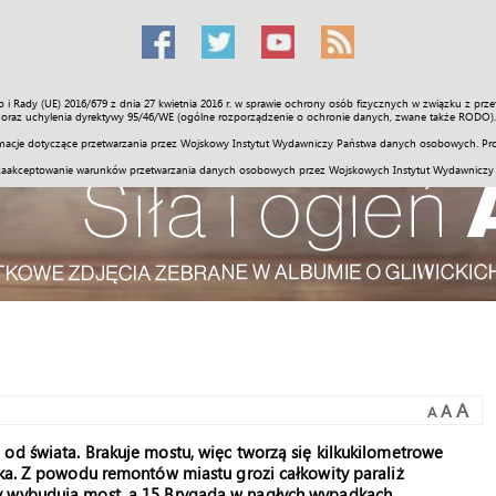
o i Rady (UE) 2016/679 z dnia 27 kwietnia 2016 r. w sprawie ochrony osób fizycznych w związku z 
Świat
Społeczność
Sport
Historia
Galerie
Wideo
ENGLI
oraz uchylenia dyrektywy 95/46/WE (ogólne rozporządzenie o ochronie danych, zwane także RODO).
acje dotyczące przetwarzania przez Wojskowy Instytut Wydawniczy Państwa danych osobowych. Pro
zaakceptowanie warunków przetwarzania danych osobowych przez Wojskowych Instytut Wydawniczy
A
A
A
od świata. Brakuje mostu, więc tworzą się kilkukilometrowe
cka. Z powodu remontów miastu grozi całkowity paraliż
y wybudują most, a 15 Brygada w nagłych wypadkach