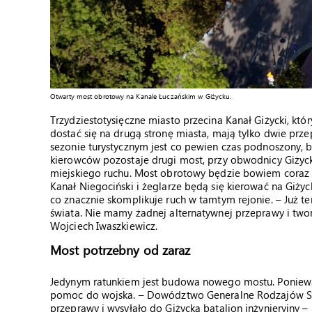
Otwarty most obrotowy na Kanale Łuczańskim w Giżycku.
Trzydziestotysięczne miasto przecina Kanał Giżycki, któ
dostać się na drugą stronę miasta, mają tylko dwie pr
sezonie turystycznym jest co pewien czas podnoszony, 
kierowców pozostaje drugi most, przy obwodnicy Giżyc
miejskiego ruchu. Most obrotowy będzie bowiem coraz c
Kanał Niegociński i żeglarze będą się kierować na Giży
co znacznie skomplikuje ruch w tamtym rejonie. – Już t
świata. Nie mamy żadnej alternatywnej przeprawy i twor
Wojciech Iwaszkiewicz.
Most potrzebny od zaraz
Jedynym ratunkiem jest budowa nowego mostu. Ponieważ 
pomoc do wojska. – Dowództwo Generalne Rodzajów Sił
przeprawy i wysyłało do Giżycka batalion inżynieryjny