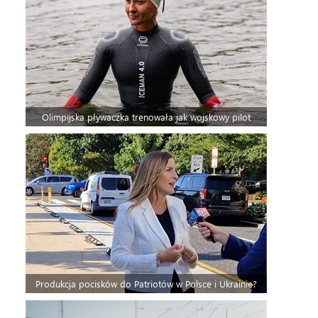
Olimpijska pływaczka trenowała jak wojskowy pilot
Produkcja pocisków do Patriotów w Polsce i Ukrainie?