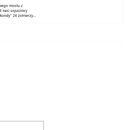
wego mostu z
nasi sojusznicy
ondy” 24 żołnierzy...