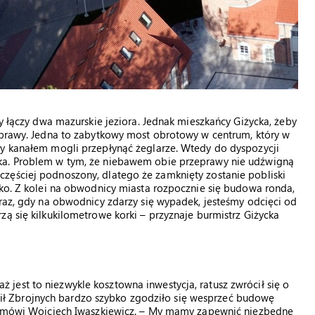
ry łączy dwa mazurskie jeziora. Jednak mieszkańcy Giżycka, żeby
zeprawy. Jedna to zabytkowy most obrotowy w centrum, który w
by kanałem mogli przepłynąć żeglarze. Wtedy do dyspozycji
ka. Problem w tym, że niebawem obie przeprawy nie udźwigną
zęściej podnoszony, dlatego że zamknięty zostanie pobliski
cko. Z kolei na obwodnicy miasta rozpocznie się budowa ronda,
eraz, gdy na obwodnicy zdarzy się wypadek, jesteśmy odcięci od
zą się kilkukilometrowe korki – przyznaje burmistrz Giżycka
jest to niezwykle kosztowna inwestycja, ratusz zwrócił się o
 Zbrojnych bardzo szybko zgodziło się wesprzeć budowę
 – mówi Wojciech Iwaszkiewicz. – My mamy zapewnić niezbędne