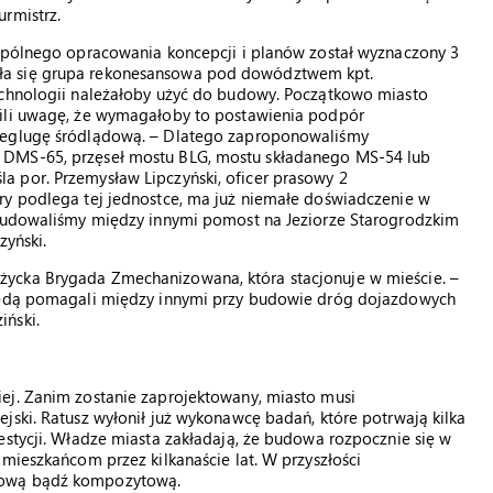
rmistrz.
wspólnego opracowania koncepcji i planów został wyznaczony 3
ła się grupa rekonesansowa pod dowództwem kpt.
echnologii należałoby użyć do budowy. Początkowo miasto
cili uwagę, że wymagałoby to postawienia podpór
 żeglugę śródlądową. – Dlatego zaproponowaliśmy
 DMS-65, przęseł mostu BLG, mostu składanego MS-54 lub
 por. Przemysław Lipczyński, oficer prasowy 2
ry podlega tej jednostce, ma już niemałe doświadczenie w
 budowaliśmy między innymi pomost na Jeziorze Starogrodzkim
zyński.
ycka Brygada Zmechanizowana, która stacjonuje w mieście. –
 będą pomagali między innymi przy budowie dróg dojazdowych
iński.
ej. Zanim zostanie zaprojektowany, miasto musi
jski. Ratusz wyłonił już wykonawcę badań, które potrwają kilka
estycji. Władze miasta zakładają, że budowa rozpocznie się w
 mieszkańcom przez kilkanaście lat. W przyszłości
nową bądź kompozytową.