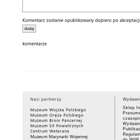
Komentarz zostanie opublikowany dopiero po akceptacji 
komentarze
Nasi partnerzy
Wydawn
Sklep I
Muzeum Wojska Polskiego
Prenume
Muzeum Oręża Polskiego
czasop
Muzeum Broni Pancernej
Wydawni
Muzeum Sił Powietrznych
Publika
Centrum Weterana
Regulam
Muzeum Marynarki Wojennej
do WIW