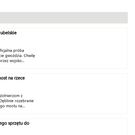
ubelskie
ficjalna próba
cie gwoździa. Chwilę
zez wojsko...
ost na rzece
 żołnierzom z
Dęblinie rozebranie
go mostu na...
ego sprzętu do