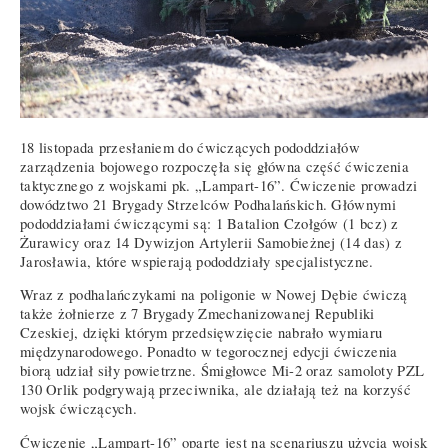
18 listopada przesłaniem do ćwiczących pododdziałów
zarządzenia bojowego rozpoczęła się główna część ćwiczenia
taktycznego z wojskami pk. „Lampart-16”. Ćwiczenie prowadzi
dowództwo 21 Brygady Strzelców Podhalańskich. Głównymi
pododdziałami ćwiczącymi są: 1 Batalion Czołgów (1 bcz) z
Żurawicy oraz 14 Dywizjon Artylerii Samobieżnej (14 das) z
Jarosławia, które wspierają pododdziały specjalistyczne.
Wraz z podhalańczykami na poligonie w Nowej Dębie ćwiczą
także żołnierze z 7 Brygady Zmechanizowanej Republiki
Czeskiej, dzięki którym przedsięwzięcie nabrało wymiaru
międzynarodowego. Ponadto w tegorocznej edycji ćwiczenia
biorą udział siły powietrzne. Śmigłowce Mi-2 oraz samoloty PZL
130 Orlik podgrywają przeciwnika, ale działają też na korzyść
wojsk ćwiczących.
Ćwiczenie „Lampart-16” oparte jest na scenariuszu użycia wojsk