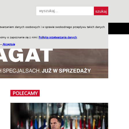
przetwarzaniem danych osobowych i w sprawie swobodnego przepływu takich danych
SH
SKLEP
Jednodniówki
Praca w WIW
simy o zapoznanie się z nimi:
Polityka przetwarzania danych
.
 –
Akceptuję
POLECAMY