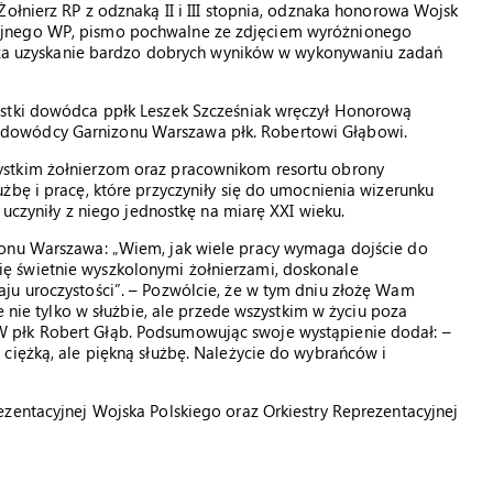
ołnierz RP z odznaką II i III stopnia, odznaka honorowa Wojsk
yjnego WP, pismo pochwalne ze zdjęciem wyróżnionego
że za uzyskanie bardzo dobrych wyników w wykonywaniu zadań
ostki dowódca ppłk Leszek Szcześniak wręczył Honorową
dowódcy Garnizonu Warszawa płk. Robertowi Głąbowi.
ystkim żołnierzom oraz pracownikom resortu obrony
żbę i pracę, które przyczyniły się do umocnienia wizerunku
 uczyniły z niego jednostkę na miarę XXI wieku.
zonu Warszawa: „Wiem, jak wiele pracy wymaga dojście do
e się świetnie wyszkolonymi żołnierzami, doskonale
ju uroczystości”. – Pozwólcie, że w tym dniu złożę Wam
e nie tylko w służbie, ale przede wszystkim w życiu poza
 płk Robert Głąb. Podsumowując swoje wystąpienie dodał: –
ciężką, ale piękną służbę. Należycie do wybrańców i
zentacyjnej Wojska Polskiego oraz Orkiestry Reprezentacyjnej