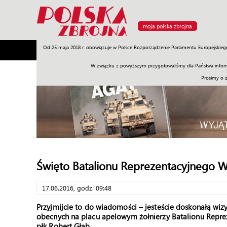
moja polska zbrojna
Od 25 maja 2018 r. obowiązuje w Polsce Rozporządzenie Parlamentu Europejskieg
Armia
Poligon
Sprzęt
Misje
Polityka
Prawo
W związku z powyższym przygotowaliśmy dla Państwa inform
Prosimy o 
Święto Batalionu Reprezentacyjnego 
17.06.2016, godz. 09:48
Przyjmijcie to do wiadomości – jesteście doskonałą wi
obecnych na placu apelowym żołnierzy Batalionu Repr
płk Robert Głąb.