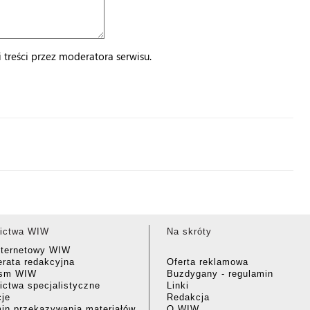
treści przez moderatora serwisu.
ictwa WIW
Na skróty
nternetowy WIW
rata redakcyjna
Oferta reklamowa
ism WIW
Buzdygany - regulamin
ctwa specjalistyczne
Linki
cje
Redakcja
in przekazywania materiałów
O WIW