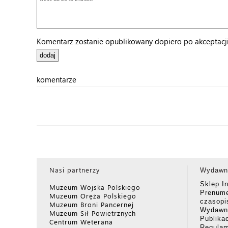
Komentarz zostanie opublikowany dopiero po akceptacji 
komentarze
Nasi partnerzy
Wydawn
Sklep I
Muzeum Wojska Polskiego
Prenume
Muzeum Oręża Polskiego
czasop
Muzeum Broni Pancernej
Wydawni
Muzeum Sił Powietrznych
Publika
Centrum Weterana
Regulam