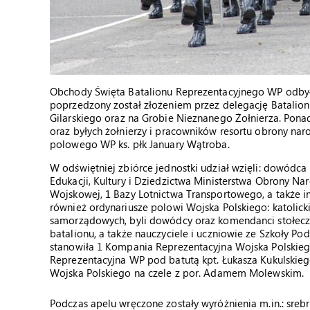
Obchody Święta Batalionu Reprezentacyjnego WP odbyły s
poprzedzony został złożeniem przez delegację Batalion
Gilarskiego oraz na Grobie Nieznanego Żołnierza. Pona
oraz byłych żołnierzy i pracowników resortu obrony nar
polowego WP ks. płk January Wątroba.
W odświętniej zbiórce jednostki udział wzięli: dowódc
Edukacji, Kultury i Dziedzictwa Ministerstwa Obrony Na
Wojskowej, 1 Bazy Lotnictwa Transportowego, a także in
również ordynariusze polowi Wojska Polskiego: katolick
samorządowych, byli dowódcy oraz komendanci stołeczn
batalionu, a także nauczyciele i uczniowie ze Szkoły P
stanowiła 1 Kompania Reprezentacyjna Wojska Polskie
Reprezentacyjna WP pod batutą kpt. Łukasza Kukulskieg
Wojska Polskiego na czele z por. Adamem Molewskim.
Podczas apelu wręczone zostały wyróżnienia m.in.: sreb