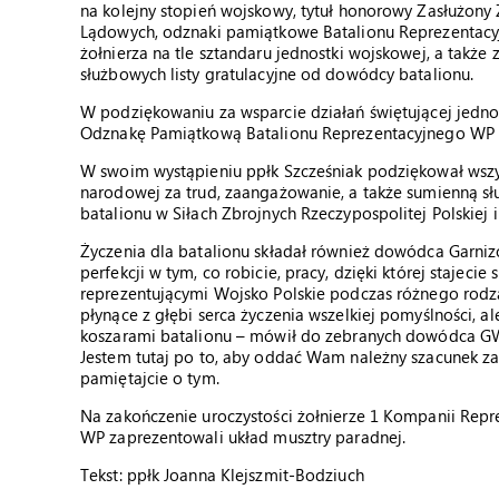
na kolejny stopień wojskowy, tytuł honorowy Zasłużony Ż
Lądowych, odznaki pamiątkowe Batalionu Reprezentac
żołnierza na tle sztandaru jednostki wojskowej, a tak
służbowych listy gratulacyjne od dowódcy batalionu.
W podziękowaniu za wsparcie działań świętującej jedn
Odznakę Pamiątkową Batalionu Reprezentacyjnego WP 
W swoim wystąpieniu ppłk Szcześniak podziękował wsz
narodowej za trud, zaangażowanie, a także sumienną słu
batalionu w Siłach Zbrojnych Rzeczypospolitej Polskiej i
Życzenia dla batalionu składał również dowódca Garni
perfekcji w tym, co robicie, pracy, dzięki której stajeci
reprezentującymi Wojsko Polskie podczas różnego rodza
płynące z głębi serca życzenia wszelkiej pomyślności, al
koszarami batalionu – mówił do zebranych dowódca GW
Jestem tutaj po to, aby oddać Wam należny szacunek za 
pamiętajcie o tym.
Na zakończenie uroczystości żołnierze 1 Kompanii Repre
WP zaprezentowali układ musztry paradnej.
Tekst: ppłk Joanna Klejszmit-Bodziuch