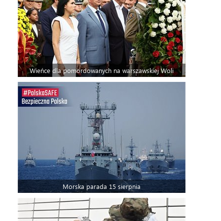
Wieńce dla pomordowanych na warszawskiej Woli
Morska parada 15 sierpnia