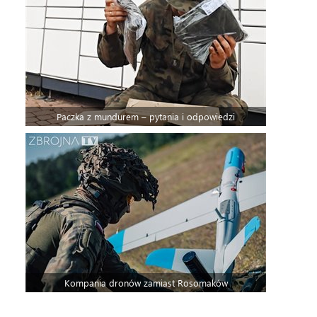
Paczka z mundurem – pytania i odpowiedzi
Kompania dronów zamiast Rosomaków