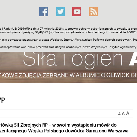
o i Rady (UE) 2016/679 z dnia 27 kwietnia 2016 r. w sprawie ochrony osób fizycznych w związku z 
Świat
Społeczność
Sport
Historia
Galerie
Wideo
ENGLI
oraz uchylenia dyrektywy 95/46/WE (ogólne rozporządzenie o ochronie danych, zwane także RODO).
acje dotyczące przetwarzania przez Wojskowy Instytut Wydawniczy Państwa danych osobowych. Pro
zaakceptowanie warunków przetwarzania danych osobowych przez Wojskowych Instytut Wydawniczy
WP
A
A
A
zytówką Sił Zbrojnych RP – w swoim wystąpieniu mówił do
ezentacyjnego Wojska Polskiego dowódca Garnizonu Warszawa