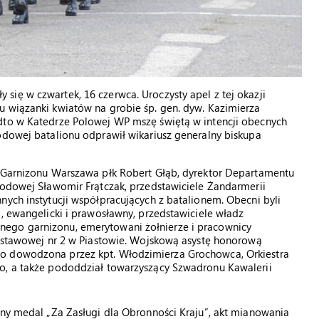
ię w czwartek, 16 czerwca. Uroczysty apel z tej okazji
u wiązanki kwiatów na grobie śp. gen. dyw. Kazimierza
dto w Katedrze Polowej WP mszę świętą w intencji obecnych
odowej batalionu odprawił wikariusz generalny biskupa
a Garnizonu Warszawa płk Robert Głąb, dyrektor Departamentu
rodowej Sławomir Frątczak, przedstawiciele Żandarmerii
nych instytucji współpracujących z batalionem. Obecni byli
i, ewangelicki i prawosławny, przedstawiciele władz
ego garnizonu, emerytowani żołnierze i pracownicy
odstawowej nr 2 w Piastowie. Wojskową asystę honorową
go dowodzona przez kpt. Włodzimierza Grochowca, Orkiestra
o, a także pododdział towarzyszący Szwadronu Kawalerii
rny medal „Za Zasługi dla Obronności Kraju”, akt mianowania