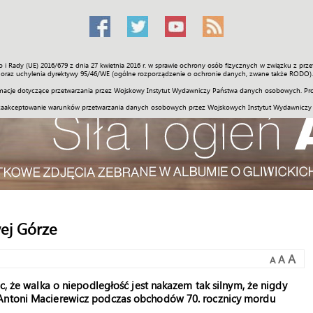
o i Rady (UE) 2016/679 z dnia 27 kwietnia 2016 r. w sprawie ochrony osób fizycznych w związku z 
Świat
Społeczność
Sport
Historia
Galerie
Wideo
ENGLI
oraz uchylenia dyrektywy 95/46/WE (ogólne rozporządzenie o ochronie danych, zwane także RODO).
acje dotyczące przetwarzania przez Wojskowy Instytut Wydawniczy Państwa danych osobowych. Pro
zaakceptowanie warunków przetwarzania danych osobowych przez Wojskowych Instytut Wydawniczy
ej Górze
A
A
A
oc, że walka o niepodległość jest nakazem tak silnym, że nigdy
 Antoni Macierewicz podczas obchodów 70. rocznicy mordu