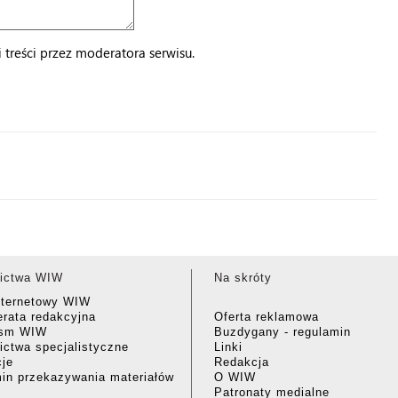
treści przez moderatora serwisu.
ictwa WIW
Na skróty
nternetowy WIW
rata redakcyjna
Oferta reklamowa
ism WIW
Buzdygany - regulamin
ctwa specjalistyczne
Linki
cje
Redakcja
in przekazywania materiałów
O WIW
Patronaty medialne