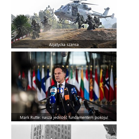
Azjatycka szansa
Mark Rutte: nasza jedność fundamentem pokoju!