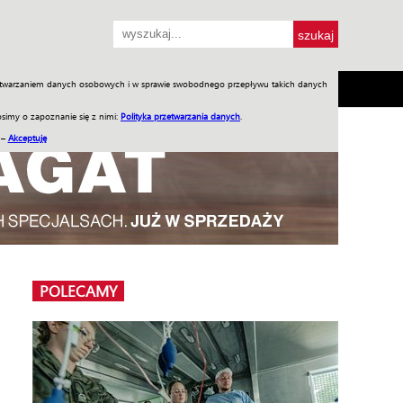
przetwarzaniem danych osobowych i w sprawie swobodnego przepływu takich danych
SH
SKLEP
Jednodniówki
Praca w WIW
simy o zapoznanie się z nimi:
Polityka przetwarzania danych
.
 –
Akceptuję
POLECAMY