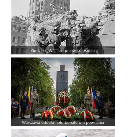
Godzina „W” – sierpniowa rapsodia
Warszawa oddała hołd bohaterom powstania