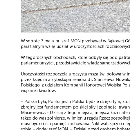
W sobotę 7 maja br. szef MON przebywał w Bąkowej Gór
parafialnym wziął udział w uroczystościach rocznicowy
W tegorocznych obchodach, które odbyły się pod patron
parlamentarzyści, przedstawiciele władz samorządowych
Uroczystości rozpoczęła uroczysta msza św. polowa w i
przez księdza arcybiskupa seniora dr. Stanisława Nowak
Polskiego, z udziałem Kompanii Honorowej Wojska Polsk
wiązanki kwiatów.
– Polska była, Polska jest i Polska będzie dzięki tym, k
zbrojny jest fundamentem polskiej siły i zdolności trw
Macierewicz. - Dzisiaj z tego miejsca, miejsca kaźni al
także do was żołnierze, w imieniu rządu Rzeczpospolit
musi być o nich pamięć zachowana. Nikt walczący o ni
sobie – dodał szef MON. – Dzisiaj przed grobem bohater