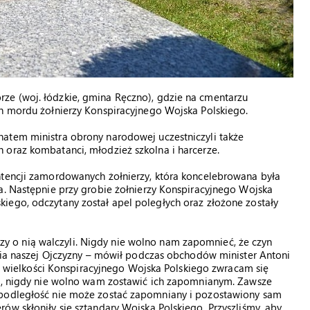
ze (woj. łódzkie, gmina Ręczno), gdzie na cmentarzu
ch mordu żołnierzy Konspiracyjnego Wojska Polskiego.
atem ministra obrony narodowej uczestniczyli także
 oraz kombatanci, młodzież szkolna i harcerze.
ntencji zamordowanych żołnierzy, która koncelebrowana była
a. Następnie przy grobie żołnierzy Konspiracyjnego Wojska
iego, odczytany został apel poległych oraz złożone zostały
tórzy o nią walczyli. Nigdy nie wolno nam zapomnieć, że czyn
ania naszej Ojczyzny – mówił podczas obchodów minister Antoni
e i wielkości Konspiracyjnego Wojska Polskiego zwracam się
ej, nigdy nie wolno wam zostawić ich zapomnianym. Zawsze
epodległość nie może zostać zapomniany i pozostawiony sam
ów skłoniły się sztandary Wojska Polskiego. Przyszliśmy, aby