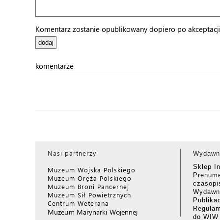
Komentarz zostanie opublikowany dopiero po akceptacji 
komentarze
Nasi partnerzy
Wydawn
Sklep I
Muzeum Wojska Polskiego
Prenume
Muzeum Oręża Polskiego
czasop
Muzeum Broni Pancernej
Wydawni
Muzeum Sił Powietrznych
Publika
Centrum Weterana
Regulam
Muzeum Marynarki Wojennej
do WIW