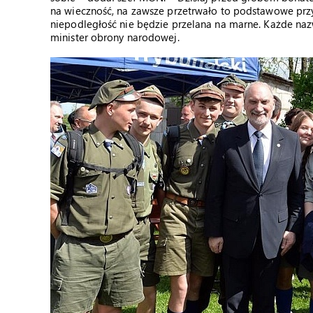
na wieczność, na zawsze przetrwało to podstawowe prz
niepodległość nie będzie przelana na marne. Każde naz
minister obrony narodowej.