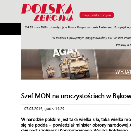
moja polska zbrojna
Od 25 maja 2018 r. obowiązuje w Polsce Rozporządzenie Parlamentu Europejskieg
Armia
Poligon
Sprzęt
Misje
Polityka
Prawo
W związku z powyższym przygotowaliśmy dla Państwa inform
Prosimy o 
Szef MON na uroczystościach w Bąkow
07.05.2016, godz. 14:29
W narodzie polskim jest taka wielka siła, taka wielka m
się nie podda – powiedział minister obrony narodowej
dwunastu żołnierzy Konspiracyjnego Wojska Polskiego.