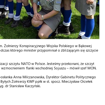
m. Żołnierzy Konspiracyjnego Wojska Polskiego w Bąkowej
odczas którego minister przypomniał o zbliżającym się szczycie
acji szczytu NATO w Polsce. Jesteśmy przekonani, że szczyt
 wzmocnieniem flanki wschodniej Sojuszu – mówił szef MON.
 posłanka Anna Milczanowska, Dyrektor Gabinetu Politycznego
Byłych Żołnierzy KWP ppłk w st. spocz. Mieczysław Orzełek
g. dr Stanisław Kaczyński.