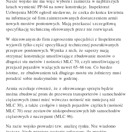
Nasze wojsko nie ma więc wyboru i zamierza w najbliższych
latach wymienić PP-64 na nowe konstrukcje. Inspektorat
Uzbrojenia MON ogłosił niedawno, że czeka do końca kwietnia
na informacje od firm zainteresowanych dostarczeniem armii
nowych mostów pontonowych. Mają przekazać szczegółową
specyfikację techniczną oferowanych przez nie rozwiązań.
W skierowanym do firm zaproszeniu specjaliści z Inspektoratu
wyjawili tylko część specyfikacji technicznej poszukiwanych
przepraw pontonowych. Wynika z nich, że saperzy mają
otrzymać konstrukcje umożliwiające zbudowanie mostów o
długości stu metrów i nośności MLC 70, czyli umożliwiającej
przejazd pojazdów ważących nawet 65–66 ton. Co bardzo
istotne, ze zbudowaniem tak długiego mostu stu żołnierzy musi
poradzić sobie maksymalnie w godzinę.
Armia oczekuje również, że z oferowanego sprzętu będzie
można zbudować prom do przewozu transporterów i samochodów
ciężarowych (musi mieć wówczas nośność nie mniejszą niż
MLC 30), a także czołgów i innych pojazdów ciężkich (nośność
MLC 70) oraz zestawów niskopodwoziowych lub samochodów
ciężarowych z naczepami (MLC 96).
Na razie wojsko prowadzi tzw. analizę rynku. Nie wiadomo
jeszcze, kiedy przetarg zostanie ogłoszony, ile mostów