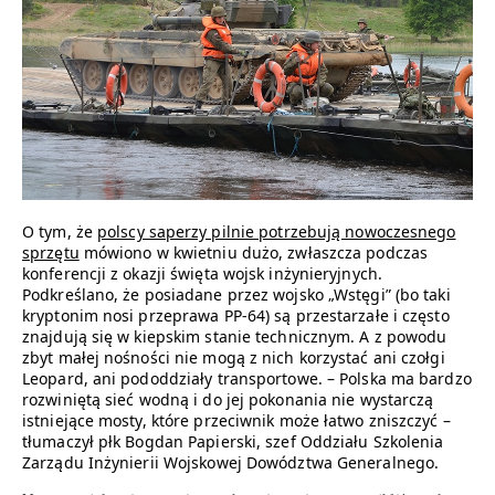
O tym, że
polscy saperzy pilnie potrzebują nowoczesnego
sprzętu
mówiono w kwietniu dużo, zwłaszcza podczas
konferencji z okazji święta wojsk inżynieryjnych.
Podkreślano, że posiadane przez wojsko „Wstęgi” (bo taki
kryptonim nosi przeprawa PP-64) są przestarzałe i często
znajdują się w kiepskim stanie technicznym. A z powodu
zbyt małej nośności nie mogą z nich korzystać ani czołgi
Leopard, ani pododdziały transportowe. – Polska ma bardzo
rozwiniętą sieć wodną i do jej pokonania nie wystarczą
istniejące mosty, które przeciwnik może łatwo zniszczyć –
tłumaczył płk Bogdan Papierski, szef Oddziału Szkolenia
Zarządu Inżynierii Wojskowej Dowództwa Generalnego.