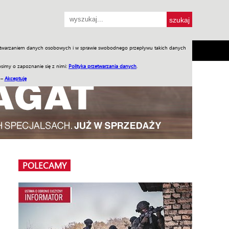
przetwarzaniem danych osobowych i w sprawie swobodnego przepływu takich danych
SH
SKLEP
Jednodniówki
Praca w WIW
simy o zapoznanie się z nimi:
Polityka przetwarzania danych
.
 –
Akceptuję
POLECAMY