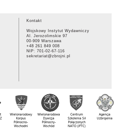
Kontakt
Wojskowy Instytut Wydawniczy
Al. Jerozolimskie 97
00-909 Warszawa
+48 261 849 008
NIP: 701-02-67-116
sekretariat@zbrojni.pl
t
Wielonarodowy
Wielonarodowa
Centrum
Agencja
SZ
Korpus
Dywizja
Szkolenia Sił
Uzbrojenia
Północno-
Północny-
Połączonych
Wschodni
Wschód
NATO (JFTC)