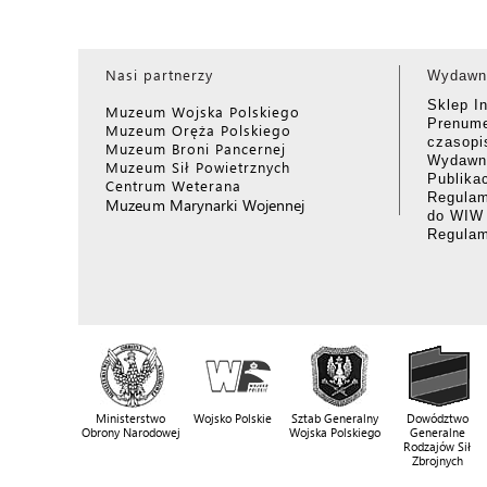
Nasi partnerzy
Wydawn
Sklep I
Muzeum Wojska Polskiego
Prenume
Muzeum Oręża Polskiego
czasop
Muzeum Broni Pancernej
Wydawni
Muzeum Sił Powietrznych
Publika
Centrum Weterana
Regulam
Muzeum Marynarki Wojennej
do WIW
Regula
Ministerstwo
Wojsko Polskie
Sztab Generalny
Dowództwo
Obrony Narodowej
Wojska Polskiego
Generalne
Rodzajów Sił
Zbrojnych