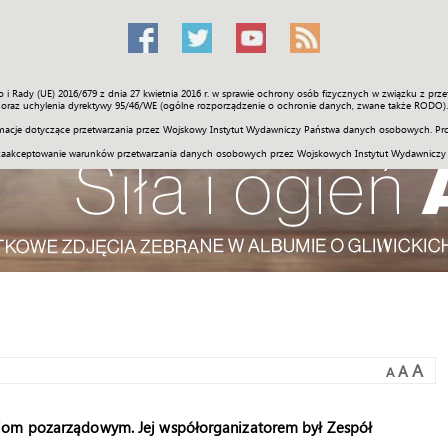
o i Rady (UE) 2016/679 z dnia 27 kwietnia 2016 r. w sprawie ochrony osób fizycznych w związku z 
Świat
Społeczność
Sport
Historia
Galerie
Wideo
ENGLI
oraz uchylenia dyrektywy 95/46/WE (ogólne rozporządzenie o ochronie danych, zwane także RODO).
acje dotyczące przetwarzania przez Wojskowy Instytut Wydawniczy Państwa danych osobowych. Pro
zaakceptowanie warunków przetwarzania danych osobowych przez Wojskowych Instytut Wydawniczy
A
A
A
cjom pozarządowym. Jej współorganizatorem był Zespół