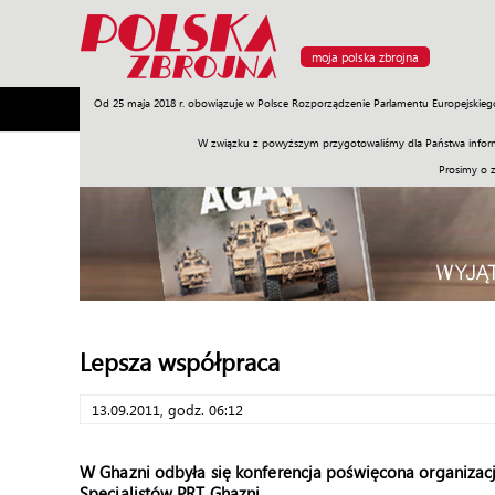
moja polska zbrojna
Od 25 maja 2018 r. obowiązuje w Polsce Rozporządzenie Parlamentu Europejskieg
Armia
Poligon
Sprzęt
Misje
Polityka
Prawo
W związku z powyższym przygotowaliśmy dla Państwa inform
Prosimy o 
Lepsza współpraca
13.09.2011, godz. 06:12
W Ghazni odbyła się konferencja poświęcona organiza
Specjalistów PRT Ghazni.