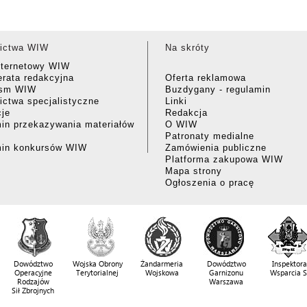
ictwa WIW
Na skróty
nternetowy WIW
rata redakcyjna
Oferta reklamowa
ism WIW
Buzdygany - regulamin
ctwa specjalistyczne
Linki
cje
Redakcja
in przekazywania materiałów
O WIW
Patronaty medialne
min konkursów WIW
Zamówienia publiczne
Platforma zakupowa WIW
Mapa strony
Ogłoszenia o pracę
Dowództwo
Wojska Obrony
Żandarmeria
Dowództwo
Inspektora
Operacyjne
Terytorialnej
Wojskowa
Garnizonu
Wsparcia 
Rodzajów
Warszawa
Sił Zbrojnych