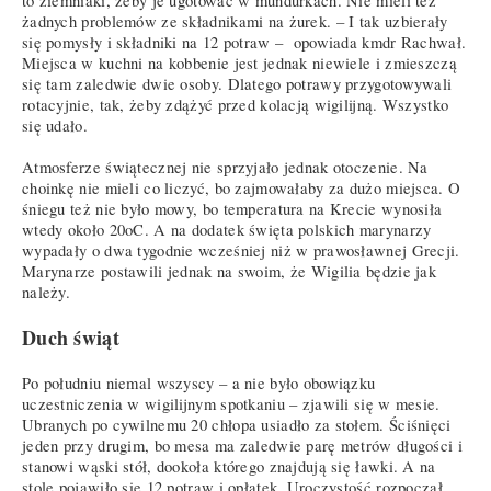
to ziemniaki, żeby je ugotować w mundurkach. Nie mieli też
żadnych problemów ze składnikami na żurek. – I tak uzbierały
się pomysły i składniki na 12 potraw – opowiada kmdr Rachwał.
Miejsca w kuchni na kobbenie jest jednak niewiele i zmieszczą
się tam zaledwie dwie osoby. Dlatego potrawy przygotowywali
rotacyjnie, tak, żeby zdążyć przed kolacją wigilijną. Wszystko
się udało.
Atmosferze świątecznej nie sprzyjało jednak otoczenie. Na
choinkę nie mieli co liczyć, bo zajmowałaby za dużo miejsca. O
śniegu też nie było mowy, bo temperatura na Krecie wynosiła
wtedy około 20oC. A na dodatek święta polskich marynarzy
wypadały o dwa tygodnie wcześniej niż w prawosławnej Grecji.
Marynarze postawili jednak na swoim, że Wigilia będzie jak
należy.
Duch świąt
Po południu niemal wszyscy – a nie było obowiązku
uczestniczenia w wigilijnym spotkaniu – zjawili się w mesie.
Ubranych po cywilnemu 20 chłopa usiadło za stołem. Ściśnięci
jeden przy drugim, bo mesa ma zaledwie parę metrów długości i
stanowi wąski stół, dookoła którego znajdują się ławki. A na
stole pojawiło się 12 potraw i opłatek. Uroczystość rozpoczął