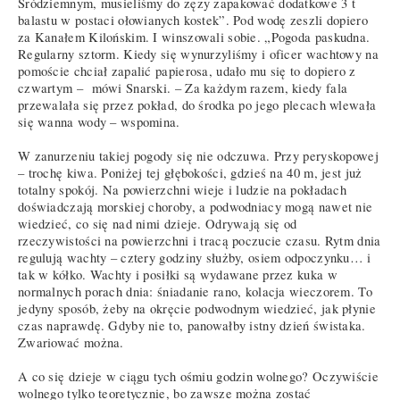
Śródziemnym, musieliśmy do zęzy zapakować dodatkowe 3 t
balastu w postaci ołowianych kostek”. Pod wodę zeszli dopiero
za Kanałem Kilońskim. I winszowali sobie. „Pogoda paskudna.
Regularny sztorm. Kiedy się wynurzyliśmy i oficer wachtowy na
pomoście chciał zapalić papierosa, udało mu się to dopiero z
czwartym – mówi Snarski. – Za każdym razem, kiedy fala
przewalała się przez pokład, do środka po jego plecach wlewała
się wanna wody – wspomina.
W zanurzeniu takiej pogody się nie odczuwa. Przy peryskopowej
– trochę kiwa. Poniżej tej głębokości, gdzieś na 40 m, jest już
totalny spokój. Na powierzchni wieje i ludzie na pokładach
doświadczają morskiej choroby, a podwodniacy mogą nawet nie
wiedzieć, co się nad nimi dzieje. Odrywają się od
rzeczywistości na powierzchni i tracą poczucie czasu. Rytm dnia
regulują wachty – cztery godziny służby, osiem odpoczynku… i
tak w kółko. Wachty i posiłki są wydawane przez kuka w
normalnych porach dnia: śniadanie rano, kolacja wieczorem. To
jedyny sposób, żeby na okręcie podwodnym wiedzieć, jak płynie
czas naprawdę. Gdyby nie to, panowałby istny dzień świstaka.
Zwariować można.
A co się dzieje w ciągu tych ośmiu godzin wolnego? Oczywiście
wolnego tylko teoretycznie, bo zawsze można zostać