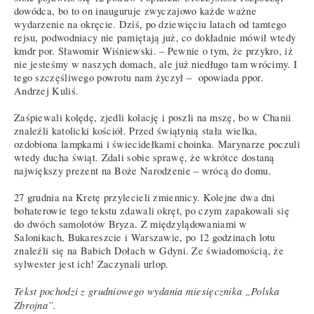
dowódca, bo to on inauguruje zwyczajowo każde ważne
wydarzenie na okręcie. Dziś, po dziewięciu latach od tamtego
rejsu, podwodniacy nie pamiętają już, co dokładnie mówił wtedy
kmdr por. Sławomir Wiśniewski. – Pewnie o tym, że przykro, iż
nie jesteśmy w naszych domach, ale już niedługo tam wrócimy. I
tego szczęśliwego powrotu nam życzył – opowiada ppor.
Andrzej Kuliś.
Zaśpiewali kolędę, zjedli kolację i poszli na mszę, bo w Chanii
znaleźli katolicki kościół. Przed świątynią stała wielka,
ozdobiona lampkami i świecidełkami choinka. Marynarze poczuli
wtedy ducha świąt. Zdali sobie sprawę, że wkrótce dostaną
największy prezent na Boże Narodzenie – wrócą do domu.
27 grudnia na Kretę przylecieli zmiennicy. Kolejne dwa dni
bohaterowie tego tekstu zdawali okręt, po czym zapakowali się
do dwóch samolotów Bryza. Z międzylądowaniami w
Salonikach, Bukareszcie i Warszawie, po 12 godzinach lotu
znaleźli się na Babich Dołach w Gdyni. Ze świadomością, że
sylwester jest ich! Zaczynali urlop.
Tekst pochodzi z grudniowego wydania miesięcznika „Polska
Zbrojna”.