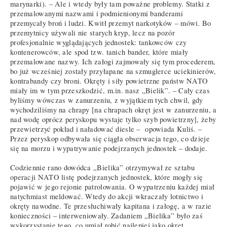
marynarki). – Ale i wtedy były tam poważne problemy. Statki z
przemalowanymi nazwami i podmienionymi banderami
przemycały broń i ludzi. Kwitł przemyt narkotyków – mówi. Bo
przemytnicy używali nie starych kryp, lecz na pozór
profesjonalnie wyglądających jednostek: tankowców czy
kontenerowców, ale spod tzw. tanich bander, które miały
przemalowane nazwy. Ich załogi zajmowały się tym procederem,
bo już wcześniej zostały przyłapane na szmuglerce uciekinierów,
kontrabandy czy broni. Okręty i siły powietrzne państw NATO
miały im w tym przeszkodzić, m.in. nasz „Bielik”. – Cały czas
byliśmy wówczas w zanurzeniu, z wyjątkiem tych chwil, gdy
wychodziliśmy na chrapy [na chrapach okręt jest w zanurzeniu, a
nad wodę oprócz peryskopu wystaje tylko szyb powietrzny], żeby
przewietrzyć pokład i naładować diesle – opowiada Kuliś. –
Przez peryskop odbywała się ciągła obserwacja tego, co dzieje
się na morzu i wypatrywanie podejrzanych jednostek – dodaje.
Codziennie rano dowódca „Bielika” otrzymywał ze sztabu
operacji NATO listę podejrzanych jednostek, które mogły się
pojawić w jego rejonie patrolowania. O wypatrzeniu każdej miał
natychmiast meldować. Wtedy do akcji wkraczały lotnictwo i
okręty nawodne. Te przesłuchiwały kapitana i załogę, a w razie
konieczności – interweniowały. Zadaniem „Bielika” było zaś
wykorzystanie tego, co umiał robić najlepiej jako okręt