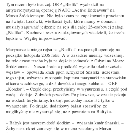
Tym razem było inaczej. ORP „Bielik” wychodził na
antyterrorystyczną operację NATO „Active Endeavour” na
Morzu Śródziemnym. Nie było szans na zapakowanie prowiantu
na święta. Lodówki, wielkości tych, które mamy w domach,
musiały zapewnić jedzenie na rejs dla całej 25-osobowej załogi
„Bielika”. Kucharz i reszta zaokrętowanych wiedzieli, że trzeba
będzie w Wigilię improwizować.
Marynarze tamtego rejsu na „Bieliku” rozpoczęli operację na
początku listopada 2006 roku. A w zasadzie miesiąc wcześniej,
bo tyle czasu trzeba było na dojście jednostki z Gdyni na Morze
Śródziemne. – Nasza średnia prędkość wynosiła około sześciu
węzłów – opowiada kmdr ppor. Krzysztof Snarski, uczestnik
tego rejsu, wówczas w stopniu kapitana marynarki na stanowisku
oficera wachtowego, a dziś dowódca innego kobbena – ORP
„Kondor”. – Część drogi przebyliśmy w wynurzeniu, a część pod
wodą – dodaje. Z dwóch powodów. Po pierwsze, w czasie pokoju
na wodach terytorialnych okręt podwodny może iść tylko w
wynurzeniu. Po drugie, dodatkowy balast sprawiłby, że
moglibyśmy nie wynurzyć się już z powrotem na Bałtyku.
– Bałtyk jest morzem dość słodkim – wyjaśnia kmdr Snarski. –
Żeby nasz okręt zanurzył się w mocno zasolonym Morzu