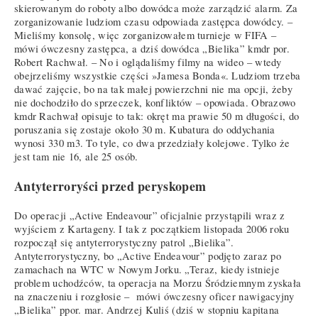
skierowanym do roboty albo dowódca może zarządzić alarm. Za
zorganizowanie ludziom czasu odpowiada zastępca dowódcy. –
Mieliśmy konsolę, więc zorganizowałem turnieje w FIFA –
mówi ówczesny zastępca, a dziś dowódca „Bielika” kmdr por.
Robert Rachwał. – No i oglądaliśmy filmy na wideo – wtedy
obejrzeliśmy wszystkie części »Jamesa Bonda«. Ludziom trzeba
dawać zajęcie, bo na tak małej powierzchni nie ma opcji, żeby
nie dochodziło do sprzeczek, konfliktów – opowiada. Obrazowo
kmdr Rachwał opisuje to tak: okręt ma prawie 50 m długości, do
poruszania się zostaje około 30 m. Kubatura do oddychania
wynosi 330 m3. To tyle, co dwa przedziały kolejowe. Tylko że
jest tam nie 16, ale 25 osób.
Antyterroryści przed peryskopem
Do operacji „Active Endeavour” oficjalnie przystąpili wraz z
wyjściem z Kartageny. I tak z początkiem listopada 2006 roku
rozpoczął się antyterrorystyczny patrol „Bielika”.
Antyterrorystyczny, bo „Active Endeavour” podjęto zaraz po
zamachach na WTC w Nowym Jorku. „Teraz, kiedy istnieje
problem uchodźców, ta operacja na Morzu Śródziemnym zyskała
na znaczeniu i rozgłosie – mówi ówczesny oficer nawigacyjny
„Bielika” ppor. mar. Andrzej Kuliś (dziś w stopniu kapitana