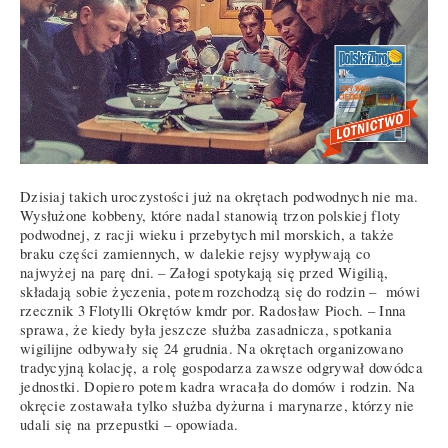
Dzisiaj takich uroczystości już na okrętach podwodnych nie ma.
Wysłużone kobbeny, które nadal stanowią trzon polskiej floty
podwodnej, z racji wieku i przebytych mil morskich, a także
braku części zamiennych, w dalekie rejsy wypływają co
najwyżej na parę dni. – Załogi spotykają się przed Wigilią,
składają sobie życzenia, potem rozchodzą się do rodzin – mówi
rzecznik 3 Flotylli Okrętów kmdr por. Radosław Pioch. – Inna
sprawa, że kiedy była jeszcze służba zasadnicza, spotkania
wigilijne odbywały się 24 grudnia. Na okrętach organizowano
tradycyjną kolację, a rolę gospodarza zawsze odgrywał dowódca
jednostki. Dopiero potem kadra wracała do domów i rodzin. Na
okręcie zostawała tylko służba dyżurna i marynarze, którzy nie
udali się na przepustki – opowiada.