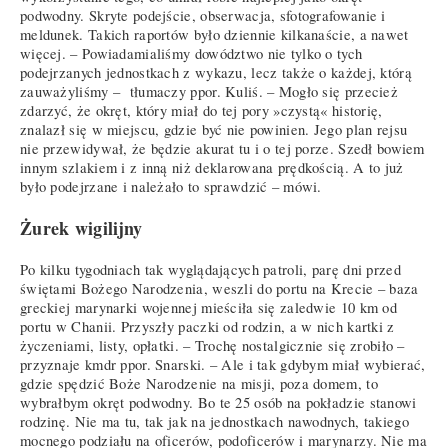
podwodny. Skryte podejście, obserwacja, sfotografowanie i
meldunek. Takich raportów było dziennie kilkanaście, a nawet
więcej. – Powiadamialiśmy dowództwo nie tylko o tych
podejrzanych jednostkach z wykazu, lecz także o każdej, którą
zauważyliśmy – tłumaczy ppor. Kuliś. – Mogło się przecież
zdarzyć, że okręt, który miał do tej pory »czystą« historię,
znalazł się w miejscu, gdzie być nie powinien. Jego plan rejsu
nie przewidywał, że będzie akurat tu i o tej porze. Szedł bowiem
innym szlakiem i z inną niż deklarowana prędkością. A to już
było podejrzane i należało to sprawdzić – mówi.
Żurek wigilijny
Po kilku tygodniach tak wyglądających patroli, parę dni przed
świętami Bożego Narodzenia, weszli do portu na Krecie – baza
greckiej marynarki wojennej mieściła się zaledwie 10 km od
portu w Chanii. Przyszły paczki od rodzin, a w nich kartki z
życzeniami, listy, opłatki. – Trochę nostalgicznie się zrobiło –
przyznaje kmdr ppor. Snarski. – Ale i tak gdybym miał wybierać,
gdzie spędzić Boże Narodzenie na misji, poza domem, to
wybrałbym okręt podwodny. Bo te 25 osób na pokładzie stanowi
rodzinę. Nie ma tu, tak jak na jednostkach nawodnych, takiego
mocnego podziału na oficerów, podoficerów i marynarzy. Nie ma