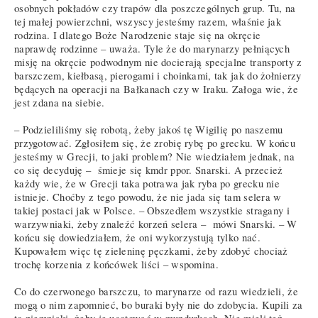
osobnych pokładów czy trapów dla poszczególnych grup. Tu, na
tej małej powierzchni, wszyscy jesteśmy razem, właśnie jak
rodzina. I dlatego Boże Narodzenie staje się na okręcie
naprawdę rodzinne – uważa. Tyle że do marynarzy pełniących
misję na okręcie podwodnym nie docierają specjalne transporty z
barszczem, kiełbasą, pierogami i choinkami, tak jak do żołnierzy
będących na operacji na Bałkanach czy w Iraku. Załoga wie, że
jest zdana na siebie.
– Podzieliliśmy się robotą, żeby jakoś tę Wigilię po naszemu
przygotować. Zgłosiłem się, że zrobię rybę po grecku. W końcu
jesteśmy w Grecji, to jaki problem? Nie wiedziałem jednak, na
co się decyduję – śmieje się kmdr ppor. Snarski. A przecież
każdy wie, że w Grecji taka potrawa jak ryba po grecku nie
istnieje. Choćby z tego powodu, że nie jada się tam selera w
takiej postaci jak w Polsce. – Obszedłem wszystkie stragany i
warzywniaki, żeby znaleźć korzeń selera – mówi Snarski. – W
końcu się dowiedziałem, że oni wykorzystują tylko nać.
Kupowałem więc tę zieleninę pęczkami, żeby zdobyć chociaż
trochę korzenia z końcówek liści – wspomina.
Co do czerwonego barszczu, to marynarze od razu wiedzieli, że
mogą o nim zapomnieć, bo buraki były nie do zdobycia. Kupili za