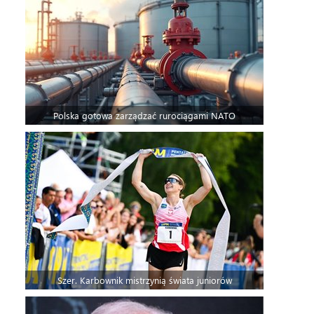
Polska gotowa zarządzać rurociągami NATO
Szer. Karbownik mistrzynią świata juniorów