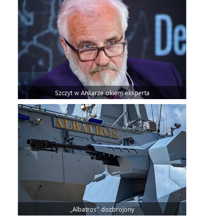
Szczyt w Ankarze okiem eksperta
„Albatros” dozbrojony