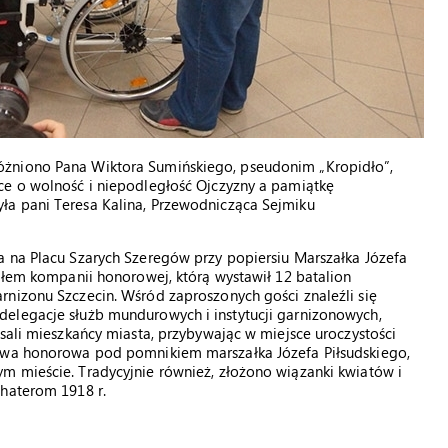
óżniono Pana Wiktora Sumińskiego, pseudonim „Kropidło”,
ce o wolność i niepodległość Ojczyzny a pamiątkę
ła pani Teresa Kalina, Przewodnicząca Sejmiku
a na Placu Szarych Szeregów przy popiersiu Marszałka Józefa
iałem kompanii honorowej, którą wystawił 12 batalion
rnizonu Szczecin. Wśród zaproszonych gości znaleźli się
elegacje służb mundurowych i instytucji garnizonowych,
sali mieszkańcy miasta, przybywając w miejsce uroczystości
alwa honorowa pod pomnikiem marszałka Józefa Piłsudskiego,
m mieście. Tradycyjnie również, złożono wiązanki kwiatów i
ohaterom 1918 r.