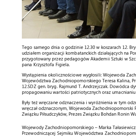
Tego samego dnia o godzinie 12.30 w koszarach 12. Br
udziałem organizacji kombatanckich działających na Po
przygotowany przez pedagogów Akademii Sztuki w Szcze
pana Krzysztofa Figiela.
Wystąpienia okolicznościowe wygłosili: Wojewoda Zac
Województwa Zachodniopomorskiego Teresa Kalina, Pre
12.SDZ gen. bryg. Rajmund T. Andrzejczak. Dowódca dyw
propagowaniu wartości patriotycznych oraz umacnianiu
Były też wręczane odznaczenia i wyróżnienia w tym odzn
wręczał odznaczonym, Wojewoda Zachodniopomorski Pan
Związku Piłsudczyków, Prezes Związku Bohdan Ronin W
Wojewody Zachodniopomorskiego – Marka Tałasiewicz
Przewodniczącej Sejmiku Województwa Zachodniopomor