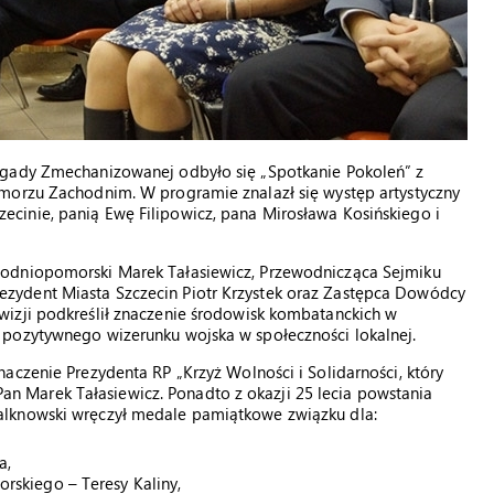
ygady Zmechanizowanej odbyło się „Spotkanie Pokoleń” z
morzu Zachodnim. W programie znalazł się występ artystyczny
cinie, panią Ewę Filipowicz, pana Mirosława Kosińskiego i
hodniopomorski Marek Tałasiewicz, Przewodnicząca Sejmiku
zydent Miasta Szczecin Piotr Krzystek oraz Zastępca Dowódcy
izji podkreślił znaczenie środowisk kombatanckich w
 pozytywnego wizerunku wojska w społeczności lokalnej.
aczenie Prezydenta RP „Krzyż Wolności i Solidarności, który
 Marek Tałasiewicz. Ponadto z okazji 25 lecia powstania
alknowski wręczył medale pamiątkowe związku dla:
a,
skiego – Teresy Kaliny,