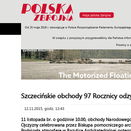
moja polska zbrojna
Od 25 maja 2018 r. obowiązuje w Polsce Rozporządzenie Parlamentu Europejskieg
Armia
Poligon
Sprzęt
Misje
Polityka
Prawo
W związku z powyższym przygotowaliśmy dla Państwa inform
Prosimy o 
Szczecińskie obchody 97 Rocznicy odz
12.11.2015, godz. 12:43
11 listopada br. o godzinie 10.00, obchody Narodowego
Ojczyzny celebrowana przez Biskupa pomocniczego archi
Podniosłą atmosferę w Bazylice Archikatedralnej potę