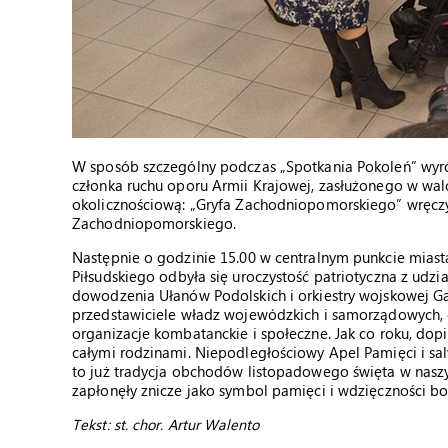
W sposób szczególny podczas „Spotkania Pokoleń” wyr
członka ruchu oporu Armii Krajowej, zasłużonego w wal
okolicznościową: „Gryfa Zachodniopomorskiego” wręczy
Zachodniopomorskiego.
Następnie o godzinie 15.00 w centralnym punkcie miast
Piłsudskiego odbyła się uroczystość patriotyczna z udz
dowodzenia Ułanów Podolskich i orkiestry wojskowej Ga
przedstawiciele władz wojewódzkich i samorządowych, d
organizacje kombatanckie i społeczne. Jak co roku, dopi
całymi rodzinami. Niepodległościowy Apel Pamięci i s
to już tradycja obchodów listopadowego święta w naszy
zapłonęły znicze jako symbol pamięci i wdzięczności b
Tekst: st. chor. Artur Walento