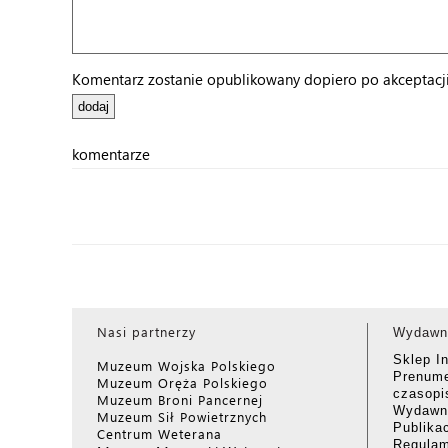
Komentarz zostanie opublikowany dopiero po akceptacji 
komentarze
Nasi partnerzy
Wydawn
Sklep I
Muzeum Wojska Polskiego
Prenume
Muzeum Oręża Polskiego
czasop
Muzeum Broni Pancernej
Wydawni
Muzeum Sił Powietrznych
Publika
Centrum Weterana
Regulam