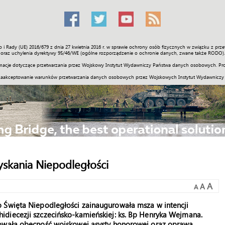
o i Rady (UE) 2016/679 z dnia 27 kwietnia 2016 r. w sprawie ochrony osób fizycznych w związku z 
Świat
Społeczność
Sport
Historia
Galerie
Wideo
ENGLI
oraz uchylenia dyrektywy 95/46/WE (ogólne rozporządzenie o ochronie danych, zwane także RODO).
acje dotyczące przetwarzania przez Wojskowy Instytut Wydawniczy Państwa danych osobowych. Pro
zaakceptowanie warunków przetwarzania danych osobowych przez Wojskowych Instytut Wydawniczy
yskania Niepodległości
A
A
A
 Święta Niepodległości zainaugurowała msza w intencji
diecezji szczecińsko-kamieńskiej: ks. Bp Henryka Wejmana.
gowała obecność wojskowej asysty honorowej oraz oprawa