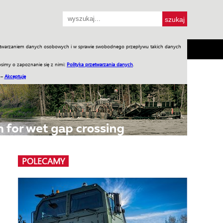
przetwarzaniem danych osobowych i w sprawie swobodnego przepływu takich danych
SH
SKLEP
Jednodniówki
Praca w WIW
simy o zapoznanie się z nimi:
Polityka przetwarzania danych
.
 –
Akceptuję
POLECAMY