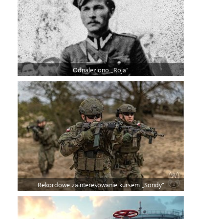
Odnaleziono „Roja”
Rekordowe zainteresowanie kursem „Sondy”