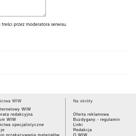
treści przez moderatora serwisu.
ictwa WIW
Na skróty
nternetowy WIW
rata redakcyjna
Oferta reklamowa
ism WIW
Buzdygany - regulamin
ctwa specjalistyczne
Linki
cje
Redakcja
in przekazywania materiałów
O WIW