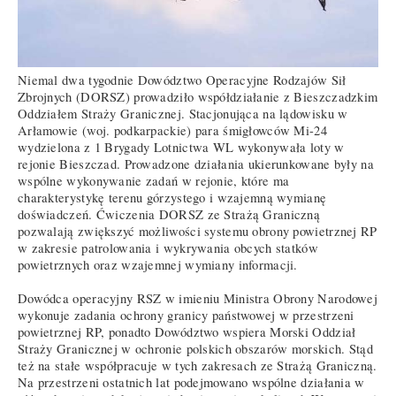
Niemal dwa tygodnie Dowództwo Operacyjne Rodzajów Sił
Zbrojnych (DORSZ) prowadziło współdziałanie z Bieszczadzkim
Oddziałem Straży Granicznej. Stacjonująca na lądowisku w
Arłamowie (woj. podkarpackie) para śmigłowców Mi-24
wydzielona z 1 Brygady Lotnictwa WL wykonywała loty w
rejonie Bieszczad. Prowadzone działania ukierunkowane były na
wspólne wykonywanie zadań w rejonie, które ma
charakterystykę terenu górzystego i wzajemną wymianę
doświadczeń. Ćwiczenia DORSZ ze Strażą Graniczną
pozwalają zwiększyć możliwości systemu obrony powietrznej RP
w zakresie patrolowania i wykrywania obcych statków
powietrznych oraz wzajemnej wymiany informacji.
Dowódca operacyjny RSZ w imieniu Ministra Obrony Narodowej
wykonuje zadania ochrony granicy państwowej w przestrzeni
powietrznej RP, ponadto Dowództwo wspiera Morski Oddział
Straży Granicznej w ochronie polskich obszarów morskich. Stąd
też na stałe współpracuje w tych zakresach ze Strażą Graniczną.
Na przestrzeni ostatnich lat podejmowano wspólne działania w