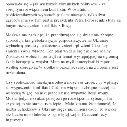
opowiada się – jak większość ukraińskich polityków - za
zbrojnym rozwiązaniem konfliktu. W ostatnich,
październikowych wyborach parlamentarnych, tylko dwa
ugrupowania (w tym partia prezydenta Petra Poroszeniki) były za
innym rozwiązniem konfliktu z Rosją.
Moskwa ma nadzieję, że przedłużające się działania zbrojne
spowodują tak głęboki kryzys gospodarczy, że na Ukrainie
wybuchną protesty społeczne a zniecierpliwieni Ukraińcy
zmienią swoje władze. Ten plan wydaje się być dość realny.
Zwłaszcza wobec informacji na temat występującej na ogromną
skalę korupcji w wojsku. Mam na myśli amerykański raport,
według którego aż ¼ środków przeznaczanych na zbrojenia jest
rozkradana.
Czy społeczność miedzynarodowa może coś zrobić, by wpłynąć
na wygaszenie konfliktu? Cóż, rozwiązania zbrojne raczej nie
wchodzą w grę, bo nikt przecież nie wypowie Rosji wojny.
Można jedynie szukać pokojowego rozwiązania sytuacji. Im
szybciej to się stanie, tym lepiej. Mało kto ma świadomość, że
liczba uchodźców z Ukrainy sięga już miliona osób. To więcej
niż liczba uciekinierów z ogarniętej wojną Czeczenii czy
Inguszetii.