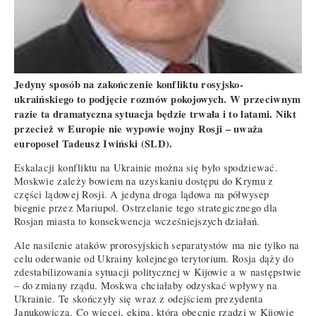
Jedyny sposób na zakończenie konfliktu rosyjsko-
ukraińskiego to podjęcie rozmów pokojowych. W przeciwnym
razie ta dramatyczna sytuacja będzie trwała i to latami. Nikt
przecież w Europie nie wypowie wojny Rosji – uważa
europoseł Tadeusz Iwiński (SLD).
Eskalacji konfliktu na Ukrainie można się było spodziewać.
Moskwie zależy bowiem na uzyskaniu dostępu do Krymu z
części lądowej Rosji. A jedyna droga lądowa na półwysep
biegnie przez Mariupol. Ostrzelanie tego strategicznego dla
Rosjan miasta to konsekwencja wcześniejszych działań.
Ale nasilenie ataków prorosyjskich separatystów ma nie tylko na
celu oderwanie od Ukrainy kolejnego terytorium. Rosja dąży do
zdestabilizowania sytuacji politycznej w Kijowie a w następstwie
– do zmiany rządu. Moskwa chciałaby odzyskać wpływy na
Ukrainie. Te skończyły się wraz z odejściem prezydenta
Janukowicza. Co więcej, ekipa, która obecnie rządzi w Kijowie