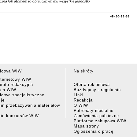
iczną lub atomem to obrzuciłbym mu wszystkie jednostki.
4B-26-E9-39
ictwa WIW
Na skróty
nternetowy WIW
rata redakcyjna
Oferta reklamowa
ism WIW
Buzdygany - regulamin
ctwa specjalistyczne
Linki
cje
Redakcja
in przekazywania materiałów
O WIW
Patronaty medialne
min konkursów WIW
Zamówienia publiczne
Platforma zakupowa WIW
Mapa strony
Ogłoszenia o pracę