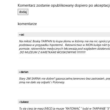
Komentarz zostanie opublikowany dopiero po akceptacji 
komentarze
~osi
Na miłość Boską TARPAN to kupa złomu w którmy nie ma nic oprócz pleś
podstawa w przypadku hipotermii . Ratownictwo w MON kuleje nikt tym 
pomoże. ratowników medycznych lekceważą pod względem działanośc
.DO MUZEUM Z KARETKAMI WOJSKOWYMI !!!!!!!!!!!!
~darian
Stary 266 SARNA nie dobre? gazoszczelne,terenowo bez zastrzeżeń, pręd
zimą nie dało się odpalić i Polonezy.
~Łukasz
Ty się ciesz że masz IVECO ja musze "RATOWAĆ " ludzi w TARPANIE "S"