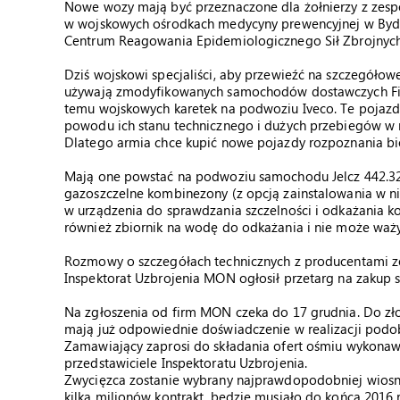
Nowe wozy mają być przeznaczone dla żołnierzy z zesp
w wojskowych ośrodkach medycyny prewencyjnej w Bydgo
Centrum Reagowania Epidemiologicznego Sił Zbrojnyc
Dziś wojskowi specjaliści, aby przewieźć na szczegóło
używają zmodyfikowanych samochodów dostawczych Fiat.
temu wojskowych karetek na podwoziu Iveco. Te pojazdy 
powodu ich stanu technicznego i dużych przebiegów w n
Dlatego armia chce kupić nowe pojazdy rozpoznania bi
Mają one powstać na podwoziu samochodu Jelcz 442.32.
gazoszczelne kombinezony (z opcją zainstalowania w ni
w urządzenia do sprawdzania szczelności i odkażania 
również zbiornik na wodę do odkażania i nie może ważyć
Rozmowy o szczegółach technicznych z producentami zo
Inspektorat Uzbrojenia MON ogłosił przetarg na zakup 
Na zgłoszenia od firm MON czeka do 17 grudnia. Do zło
mają już odpowiednie doświadczenie w realizacji podo
Zamawiający zaprosi do składania ofert ośmiu wykonaw
przedstawiciele Inspektoratu Uzbrojenia.
Zwycięzca zostanie wybrany najprawdopodobniej wiosną
kilka milionów kontrakt, będzie musiało do końca 2016