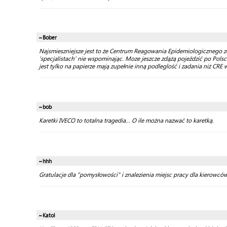
~Bober
Najsmieszniejsze jest to że Centrum Reagowania Epidemiologicznego zo
'specjalistach' nie wspominając. Moze jeszcze zdążą pojeździć po Pol
jest tylko na papierze mają zupełnie inną podleglość i zadania niż CRE
~bob
Karetki IVECO to totalna tragedia... O ile można nazwać to karetką.
~hhh
Gratulacje dla "pomysłowości" i znalezienia miejsc pracy dla kierowców 
~Katol