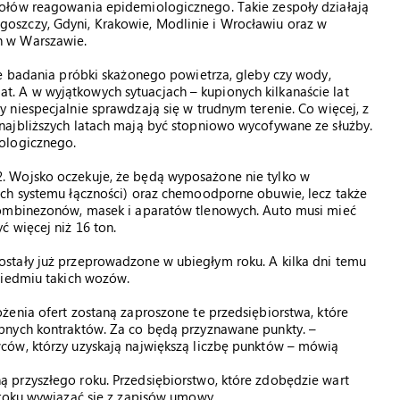
ołów reagowania epidemiologicznego. Takie zespoły działają
szczy, Gdyni, Krakowie, Modlinie i Wrocławiu oraz w
h w Warszawie.
we badania próbki skażonego powietrza, gleby czy wody,
 A w wyjątkowych sytuacjach – kupionych kilkanaście lat
niespecjalnie sprawdzają się w trudnym terenie. Co więcej, z
ajbliższych latach mają być stopniowo wycofywane ze służby.
ologicznego.
 Wojsko oczekuje, że będą wyposażone nie tylko w
ch systemu łączności) oraz chemoodporne obuwie, lecz także
kombinezonów, masek i aparatów tlenowych. Auto musi mieć
 więcej niż 16 ton.
stały już przeprowadzone w ubiegłym roku. A kilka dni temu
siedmiu takich wozów.
żenia ofert zostaną zaproszone te przedsiębiorstwa, które
bnych kontraktów. Za co będą przyznawane punkty. –
ców, którzy uzyskają największą liczbę punktów – mówią
 przyszłego roku. Przedsiębiorstwo, które zdobędzie wart
 roku wywiązać się z zapisów umowy.