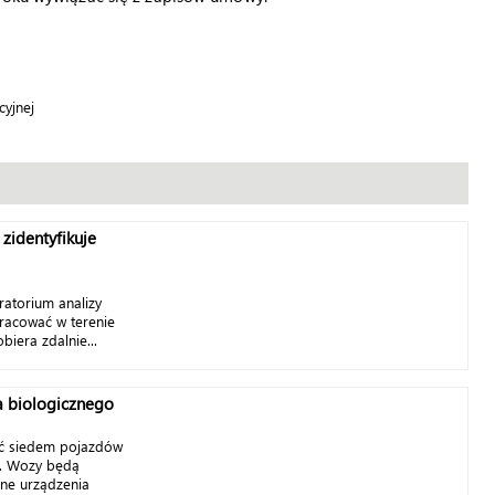
yjnej
 zidentyfikuje
atorium analizy
racować w terenie
biera zdalnie...
 biologicznego
ić siedem pojazdów
o. Wozy będą
zne urządzenia