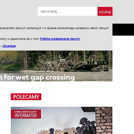
przetwarzaniem danych osobowych i w sprawie swobodnego przepływu takich danych
SH
SKLEP
Jednodniówki
Praca w WIW
simy o zapoznanie się z nimi:
Polityka przetwarzania danych
.
 –
Akceptuję
POLECAMY