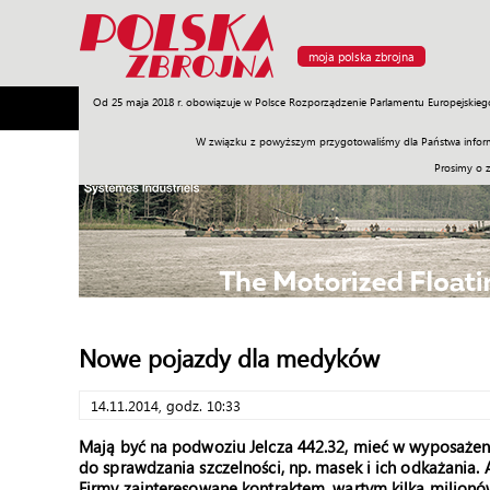
moja polska zbrojna
Od 25 maja 2018 r. obowiązuje w Polsce Rozporządzenie Parlamentu Europejskieg
Armia
Poligon
Sprzęt
Misje
Polityka
Prawo
W związku z powyższym przygotowaliśmy dla Państwa inform
Prosimy o 
Nowe pojazdy dla medyków
14.11.2014, godz. 10:33
Mają być na podwoziu Jelcza 442.32, mieć w wyposażeni
do sprawdzania szczelności, np. masek i ich odkażania
Firmy zainteresowane kontraktem, wartym kilka milionó