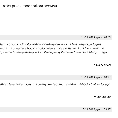
treści przez moderatora serwisu.
15.11.2014, godz. 20:39
ni i grzyba . Od ratowników oczekują ogrzewania fakt mają racje to jest
sie nie przejmuje bo po co ,do czasu aż cos sie stanie i kurs KKPP nam nie
i, czemu bo nie jesteśmy w Państwowym Systemie Ratownictwa Medycznego
DA-A6-BF-C8
15.11.2014, godz. 18:27
kość taka sama. Ja jeszcze pamiętam Tarpany z silnikiem IVECO 2.5 litra którego
F3-D9-D8-D9
15.11.2014, godz. 09:17