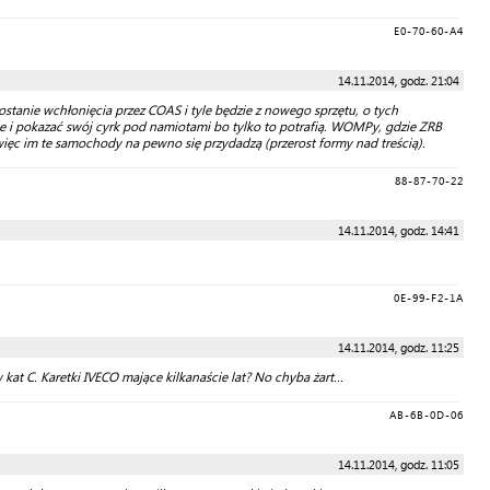
E0-70-60-A4
14.11.2014, godz. 21:04
stanie wchłonięcia przez COAS i tyle będzie z nowego sprzętu, o tych
sce i pokazać swój cyrk pod namiotami bo tylko to potrafią. WOMPy, gdzie ZRB
 więc im te samochody na pewno się przydadzą (przerost formy nad treścią).
88-87-70-22
14.11.2014, godz. 14:41
0E-99-F2-1A
14.11.2014, godz. 11:25
kat C. Karetki IVECO mające kilkanaście lat? No chyba żart...
AB-6B-0D-06
14.11.2014, godz. 11:05