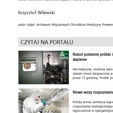
Krzysztof Wilewski
autor zdjęć: Archiwum Wojskowych Ośrodków Medycyny Prewenc
CZYTAJ NA PORTALU
Robot pobierze próbki i
skażenie
Hermetyczne, mobilne labor
skażeń może bezpiecznie p
przez 72 godziny. Próbki po
Nowe wozy rozpoznania
Polska armia zamierza kup
rozpoznania biologiczneg
wyposażone w specjalistyc