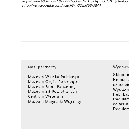
Kupiłbym 4000 szt. CBU-97 i pochodne. Jak ktoś by nas dotknął biolog
http://www.youtube.com/watch?v=GQlkNEG-5WM
Nasi partnerzy
Wydawn
Sklep I
Muzeum Wojska Polskiego
Prenume
Muzeum Oręża Polskiego
czasop
Muzeum Broni Pancernej
Wydawni
Muzeum Sił Powietrznych
Publika
Centrum Weterana
Regulam
Muzeum Marynarki Wojennej
do WIW
Regula