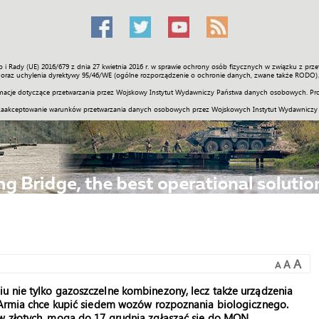
o i Rady (UE) 2016/679 z dnia 27 kwietnia 2016 r. w sprawie ochrony osób fizycznych w związku z 
Świat
Społeczność
Sport
Historia
Galerie
Wideo
ENGLI
oraz uchylenia dyrektywy 95/46/WE (ogólne rozporządzenie o ochronie danych, zwane także RODO).
acje dotyczące przetwarzania przez Wojskowy Instytut Wydawniczy Państwa danych osobowych. Pro
zaakceptowanie warunków przetwarzania danych osobowych przez Wojskowych Instytut Wydawniczy
A
A
A
u nie tylko gazoszczelne kombinezony, lecz także urządzenia
. Armia chce kupić siedem wozów rozpoznania biologicznego.
w złotych, mogą do 17 grudnia zgłaszać się do MON.