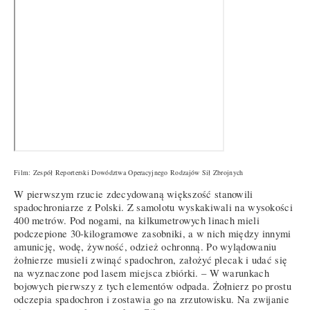
Film: Zespół Reporterski Dowództwa Operacyjnego Rodzajów Sił Zbrojnych
W pierwszym rzucie zdecydowaną większość stanowili
spadochroniarze z Polski. Z samolotu wyskakiwali na wysokości
400 metrów. Pod nogami, na kilkumetrowych linach mieli
podczepione 30-kilogramowe zasobniki, a w nich między innymi
amunicję, wodę, żywność, odzież ochronną. Po wylądowaniu
żołnierze musieli zwinąć spadochron, założyć plecak i udać się
na wyznaczone pod lasem miejsca zbiórki. – W warunkach
bojowych pierwszy z tych elementów odpada. Żołnierz po prostu
odczepia spadochron i zostawia go na zrzutowisku. Na zwijanie