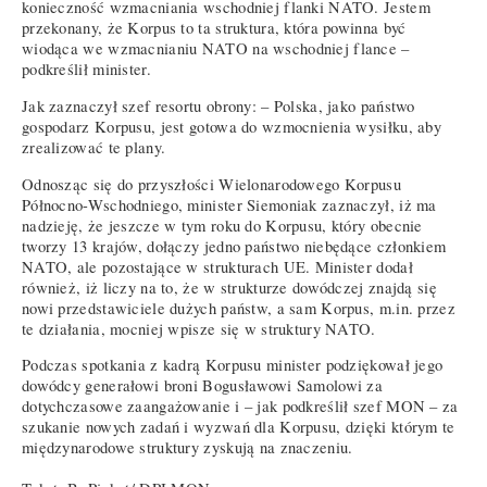
konieczność wzmacniania wschodniej flanki NATO. Jestem
przekonany, że Korpus to ta struktura, która powinna być
wiodąca we wzmacnianiu NATO na wschodniej flance –
podkreślił minister.
Jak zaznaczył szef resortu obrony: – Polska, jako państwo
gospodarz Korpusu, jest gotowa do wzmocnienia wysiłku, aby
zrealizować te plany.
Odnosząc się do przyszłości Wielonarodowego Korpusu
Północno-Wschodniego, minister Siemoniak zaznaczył, iż ma
nadzieję, że jeszcze w tym roku do Korpusu, który obecnie
tworzy 13 krajów, dołączy jedno państwo niebędące członkiem
NATO, ale pozostające w strukturach UE. Minister dodał
również, iż liczy na to, że w strukturze dowódczej znajdą się
nowi przedstawiciele dużych państw, a sam Korpus, m.in. przez
te działania, mocniej wpisze się w struktury NATO.
Podczas spotkania z kadrą Korpusu minister podziękował jego
dowódcy generałowi broni Bogusławowi Samolowi za
dotychczasowe zaangażowanie i – jak podkreślił szef MON – za
szukanie nowych zadań i wyzwań dla Korpusu, dzięki którym te
międzynarodowe struktury zyskują na znaczeniu.