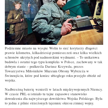
Podziemne miasto na wyspie Wolin to sieć korytarzy długości
prawie kilometra, kilkadziesiąt pomieszczeń oraz kilka wielkich
schronów ukrytych pod nadmorskimi wydmami. – To unikatowa
budowla i ostatni tego typu kompleks w Polsce, zachowany w tak
dobrym stanie – podkreśla Dariusz Krzywda, prezes
Towarzystwa Miłośników Muzeum Obrony Wybrzeża w
Świnoujściu, które pod koniec ubiegłego roku przejęło obiekt od
wojska.
Nadbrzeżną baterię wznieśli w latach międzywojennych Niemcy.
W czasie PRL-u istniało tu tajne zapasowe stanowisko
dowodzenia dla najwyższego dowództwa Wojska Polskiego. Była
to jedna z pilnie strzeżonych tajemnic okresu zimnej wojny.