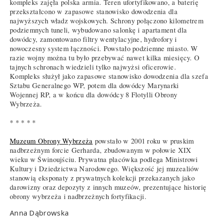
kompleks zajęła polska armia. Teren ufortyfikowano, a baterię
przekształcono w zapasowe stanowisko dowodzenia dla
najwyższych władz wojskowych. Schrony połączono kilometrem
podziemnych tuneli, wybudowano salonkę i apartament dla
dowódcy, zamontowano filtry wentylacyjne, hydrofory i
nowoczesny system łączności. Powstało podziemne miasto. W
razie wojny można tu było przebywać nawet kilka miesięcy. O
tajnych schronach wiedzieli tylko najwyżsi oficerowie.
Kompleks służył jako zapasowe stanowisko dowodzenia dla szefa
Sztabu Generalnego WP, potem dla dowódcy Marynarki
Wojennej RP, a w końcu dla dowódcy 8 Flotylli Obrony
Wybrzeża.
* * * * *
Muzeum Obrony Wybrzeża
powstało w 2001 roku w pruskim
nadbrzeżnym forcie Gerharda, zbudowanym w połowie XIX
wieku w Świnoujściu. Prywatna placówka podlega Ministrowi
Kultury i Dziedzictwa Narodowego. Większość jej muzealiów
stanowią eksponaty z prywatnych kolekcji przekazanych jako
darowizny oraz depozyty z innych muzeów, prezentujące historię
obrony wybrzeża i nadbrzeżnych fortyfikacji.
Anna Dąbrowska