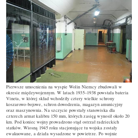
Pierwsze umocnienia na wyspie Wolin Niemcy zbudowali w
okresie międzywojennym. W latach 1935–1938 powstała bateria
Vineta, w której skład wchodziły cztery wielkie schrony
koszarowo-bojowe, schron dowodzenia, magazyn amunicyjny
oraz maszynownia. Na szczycie powstały stanowiska dla
czterech armat kalibru 150 mm, których zasięg wynosił około 20
km. Pod koniec wojny prowadzono stąd ostrzał radzieckich
statków. Wiosną 1945 roku stacjonujące tu wojska zostały
ewakuowane, a działa wysadzone w powietrze. Po wojnie