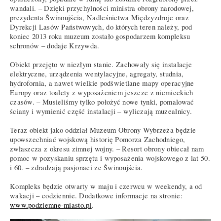
wandali. – Dzięki przychylności ministra obrony narodowej,
prezydenta Świnoujścia, Nadleśnictwa Międzyzdroje oraz
Dyrekcji Lasów Państwowych, do których teren należy, pod
koniec 2013 roku muzeum zostało gospodarzem kompleksu
schronów – dodaje Krzywda.
Obiekt przejęto w niezłym stanie. Zachowały się instalacje
elektryczne, urządzenia wentylacyjne, agregaty, studnia,
hydrofornia, a nawet wielkie podświetlane mapy operacyjne
Europy oraz toalety z wyposażeniem jeszcze z niemieckich
czasów. – Musieliśmy tylko położyć nowe tynki, pomalować
ściany i wymienić część instalacji – wyliczają muzealnicy.
Teraz obiekt jako oddział Muzeum Obrony Wybrzeża będzie
upowszechniać wojskową historię Pomorza Zachodniego,
zwłaszcza z okresu zimnej wojny. – Resort obrony obiecał nam
pomoc w pozyskaniu sprzętu i wyposażenia wojskowego z lat 50.
i 60. – zdradzają pasjonaci ze Świnoujścia.
Kompleks będzie otwarty w maju i czerwcu w weekendy, a od
wakacji – codziennie. Dodatkowe informacje na stronie:
www.podziemne-miasto.pl
.